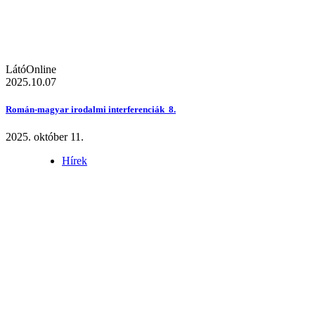
LátóOnline
2025.10.07
Román-magyar irodalmi interferenciák 8.
2025. október 11.
Hírek