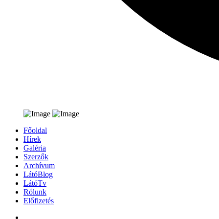
Főoldal
Hírek
Galéria
Szerzők
Archívum
LátóBlog
LátóTv
Rólunk
Előfizetés