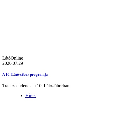
LátóOnline
2026.07.29
A 10. Látó-tábor programja
Transzcendencia a 10. Látó-táborban
Hírek