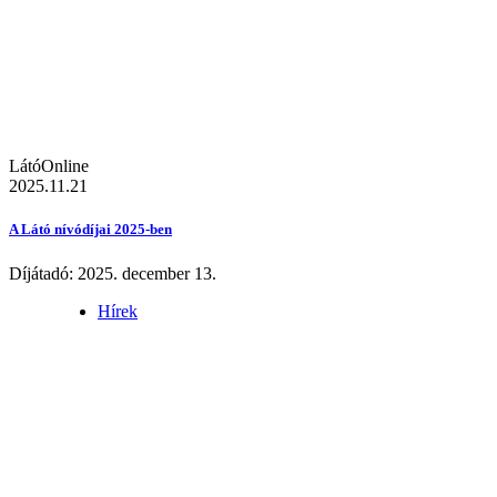
LátóOnline
2025.11.21
A Látó nívódíjai 2025-ben
Díjátadó: 2025. december 13.
Hírek