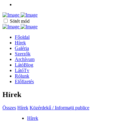
Sötét mód
Főoldal
Hírek
Galéria
Szerzők
Archívum
LátóBlog
LátóTv
Rólunk
Előfizetés
Hírek
Összes
Hírek
Közérdekű / Informații publice
Hírek