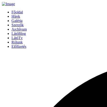
Főoldal
Hírek
Galéria
Szerzők
Archívum
LátóBlog
LátóTv
Rólunk
Előfizetés