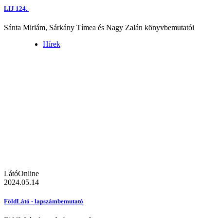
LIJ 124.
Sánta Miriám, Sárkány Tímea és Nagy Zalán könyvbemutatói
Hírek
LátóOnline
2024.05.14
FöldLátó - lapszámbemutató