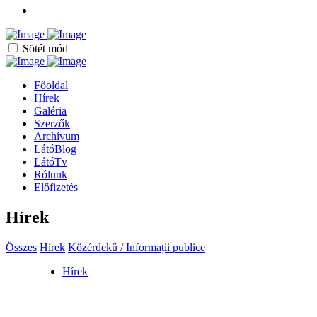
Sötét mód
Főoldal
Hírek
Galéria
Szerzők
Archívum
LátóBlog
LátóTv
Rólunk
Előfizetés
Hírek
Összes
Hírek
Közérdekű / Informații publice
Hírek