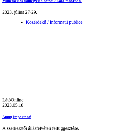
Műnemek és műhelyek a hetedik Látó-táborban
2023. július 27-29.
Közérdekű / Informații publice
LátóOnline
2023.05.18
Anunț important!
A szerkesztői állásfelvételi felfüggesztése.