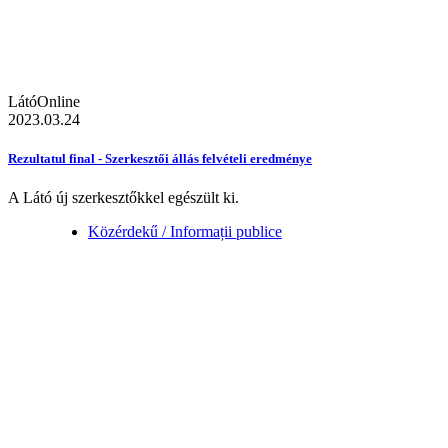
LátóOnline
2023.03.24
Rezultatul final - Szerkesztői állás felvételi eredménye
A Látó új szerkesztőkkel egészült ki.
Közérdekű / Informații publice