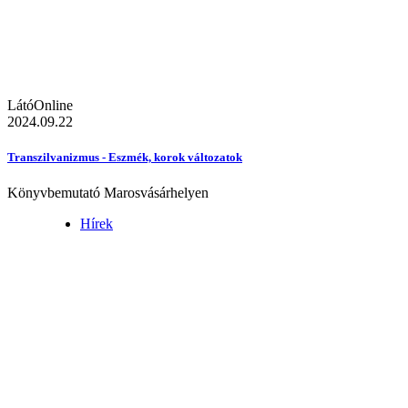
LátóOnline
2024.09.22
Transzilvanizmus - Eszmék, korok változatok
Könyvbemutató Marosvásárhelyen
Hírek