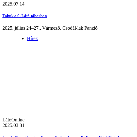
2025.07.14
Tabuk a 9. Látó-táborban
2025. július 24–27., Vármező, Csodál-lak Panzió
Hírek
LátóOnline
2025.03.31