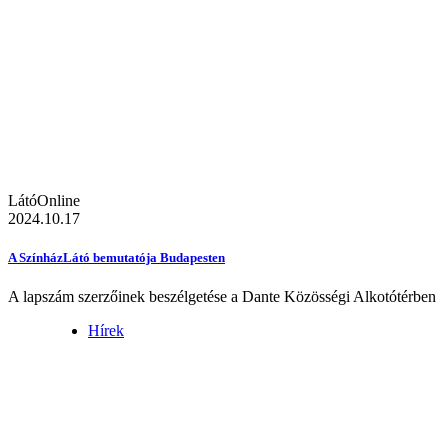
LátóOnline
2024.10.17
A SzínházLátó bemutatója Budapesten
A lapszám szerzőinek beszélgetése a Dante Közösségi Alkotótérben
Hírek