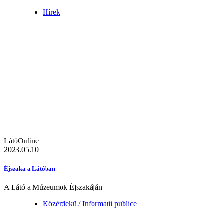
Hírek
LátóOnline
2023.05.10
Éjszaka a Látóban
A Látó a Múzeumok Éjszakáján
Közérdekű / Informații publice