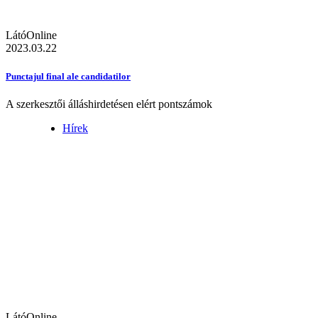
LátóOnline
2023.03.22
Punctajul final ale candidatilor
A szerkesztői álláshirdetésen elért pontszámok
Hírek
LátóOnline