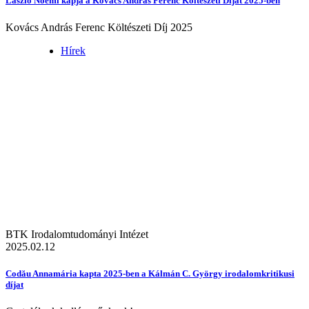
László Noémi kapja a Kovács András Ferenc Költészeti Díjat 2025-ben
Kovács András Ferenc Költészeti Díj 2025
Hírek
BTK Irodalomtudományi Intézet
2025.02.12
Codău Annamária kapta 2025-ben a Kálmán C. György irodalomkritikusi
díjat