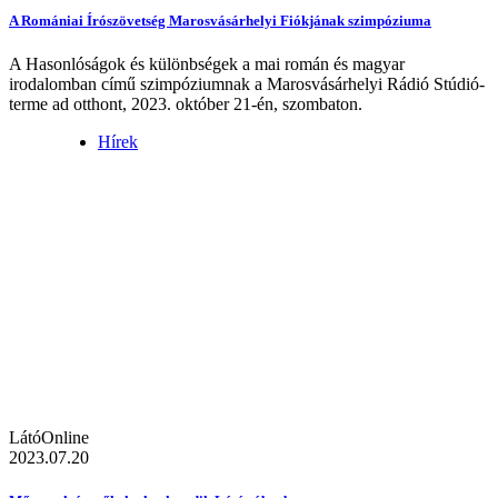
A Romániai Írószövetség Marosvásárhelyi Fiókjának szimpóziuma
A Hasonlóságok és különbségek a mai román és magyar
irodalomban című szimpóziumnak a Marosvásárhelyi Rádió Stúdió-
terme ad otthont, 2023. október 21-én, szombaton.
Hírek
LátóOnline
2023.07.20