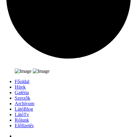
Főoldal
Hírek
Galéria
Szerzők
Archívum
LátóBlog
LátóTv
Rólunk
Előfizetés