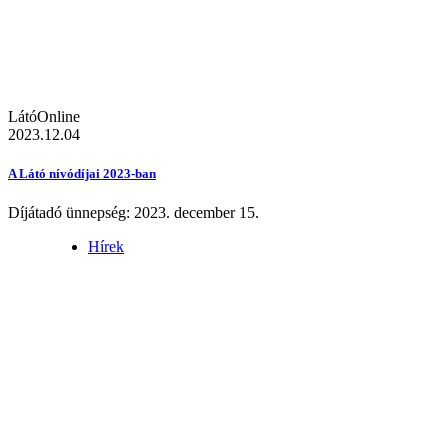
LátóOnline
2023.12.04
A Látó nívódíjai 2023-ban
Díjátadó ünnepség: 2023. december 15.
Hírek