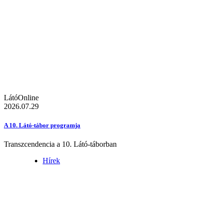
LátóOnline
2026.07.29
A 10. Látó-tábor programja
Transzcendencia a 10. Látó-táborban
Hírek