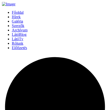
Főoldal
Hírek
Galéria
Szerzők
Archívum
LátóBlog
LátóTv
Rólunk
Előfizetés