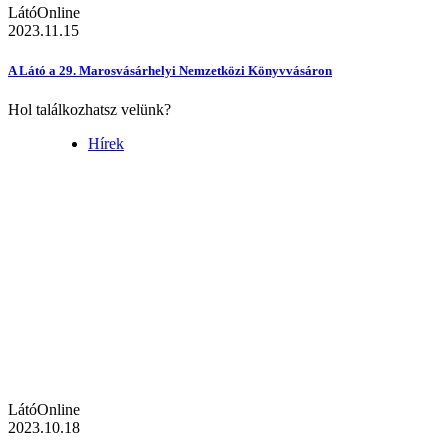
LátóOnline
2023.11.15
A Látó a 29. Marosvásárhelyi Nemzetközi Könyvvásáron
Hol találkozhatsz velünk?
Hírek
LátóOnline
2023.10.18