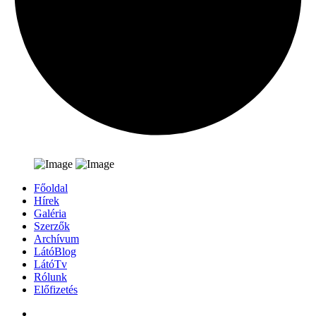
Főoldal
Hírek
Galéria
Szerzők
Archívum
LátóBlog
LátóTv
Rólunk
Előfizetés