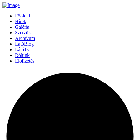
Főoldal
Hírek
Galéria
Szerzők
Archívum
LátóBlog
LátóTv
Rólunk
Előfizetés