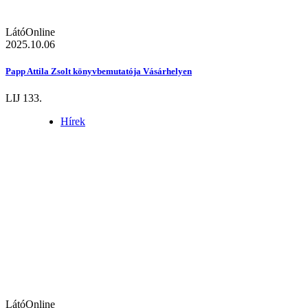
LátóOnline
2025.10.06
Papp Attila Zsolt könyvbemutatója Vásárhelyen
LIJ 133.
Hírek
LátóOnline