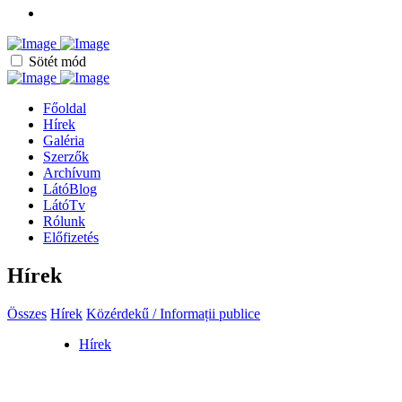
Sötét mód
Főoldal
Hírek
Galéria
Szerzők
Archívum
LátóBlog
LátóTv
Rólunk
Előfizetés
Hírek
Összes
Hírek
Közérdekű / Informații publice
Hírek