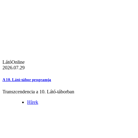
LátóOnline
2026.07.29
A 10. Látó-tábor programja
Transzcendencia a 10. Látó-táborban
Hírek