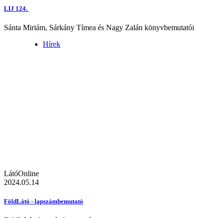
LIJ 124.
Sánta Miriám, Sárkány Tímea és Nagy Zalán könyvbemutatói
Hírek
LátóOnline
2024.05.14
FöldLátó - lapszámbemutató