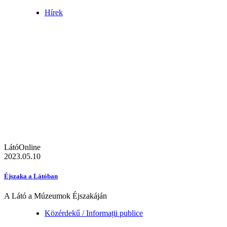
Hírek
LátóOnline
2023.05.10
Éjszaka a Látóban
A Látó a Múzeumok Éjszakáján
Közérdekű / Informații publice