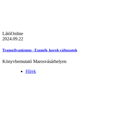
LátóOnline
2024.09.22
Transzilvanizmus - Eszmék, korok változatok
Könyvbemutató Marosvásárhelyen
Hírek