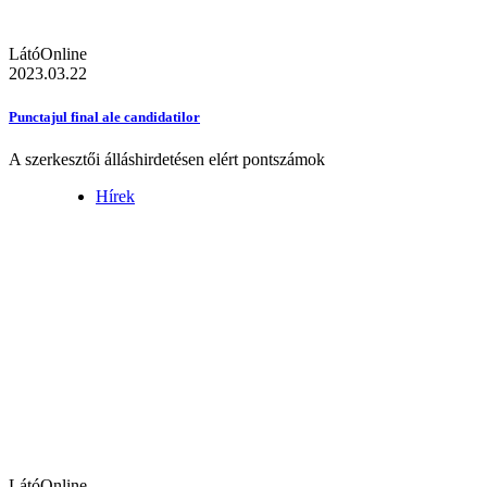
LátóOnline
2023.03.22
Punctajul final ale candidatilor
A szerkesztői álláshirdetésen elért pontszámok
Hírek
LátóOnline