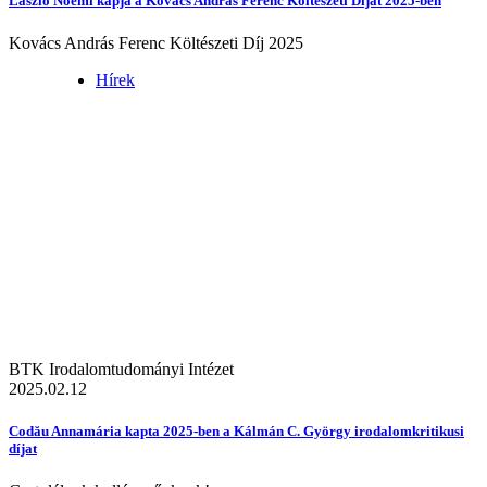
László Noémi kapja a Kovács András Ferenc Költészeti Díjat 2025-ben
Kovács András Ferenc Költészeti Díj 2025
Hírek
BTK Irodalomtudományi Intézet
2025.02.12
Codău Annamária kapta 2025-ben a Kálmán C. György irodalomkritikusi
díjat