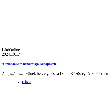
LátóOnline
2024.10.17
A SzínházLátó bemutatója Budapesten
A lapszám szerzőinek beszélgetése a Dante Közösségi Alkotótérben
Hírek