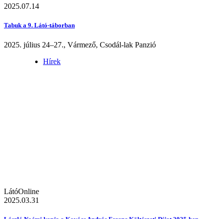
2025.07.14
Tabuk a 9. Látó-táborban
2025. július 24–27., Vármező, Csodál-lak Panzió
Hírek
LátóOnline
2025.03.31