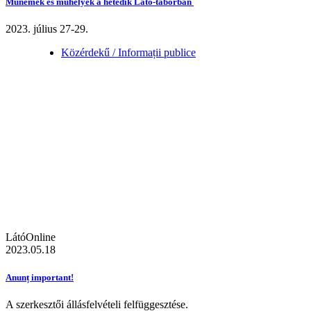
Műnemek és műhelyek a hetedik Látó-táborban
2023. július 27-29.
Közérdekű / Informații publice
LátóOnline
2023.05.18
Anunț important!
A szerkesztői állásfelvételi felfüggesztése.