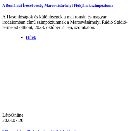
A Romániai Írószövetség Marosvásárhelyi Fiókjának szimpóziuma
A Hasonlóságok és különbségek a mai román és magyar
irodalomban című szimpóziumnak a Marosvásárhelyi Rádió Stúdió-
terme ad otthont, 2023. október 21-én, szombaton.
Hírek
LátóOnline
2023.07.20