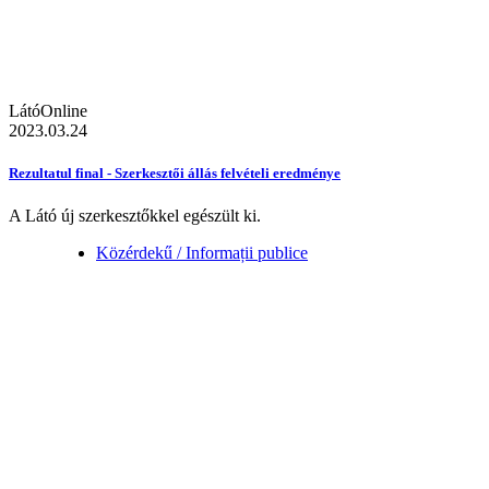
LátóOnline
2023.03.24
Rezultatul final - Szerkesztői állás felvételi eredménye
A Látó új szerkesztőkkel egészült ki.
Közérdekű / Informații publice