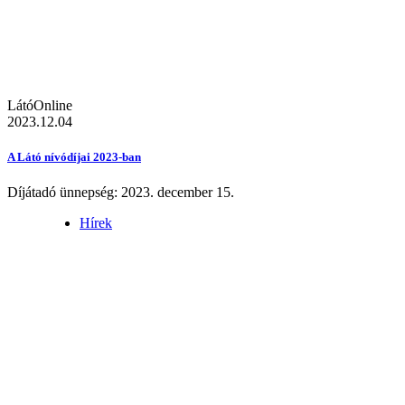
LátóOnline
2023.12.04
A Látó nívódíjai 2023-ban
Díjátadó ünnepség: 2023. december 15.
Hírek