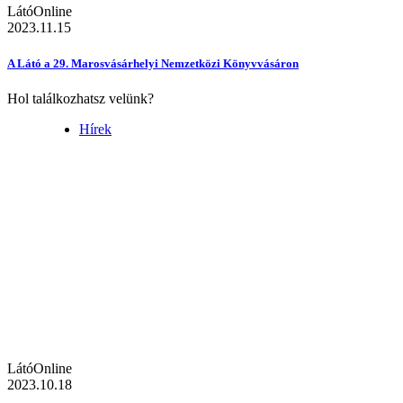
LátóOnline
2023.11.15
A Látó a 29. Marosvásárhelyi Nemzetközi Könyvvásáron
Hol találkozhatsz velünk?
Hírek
LátóOnline
2023.10.18