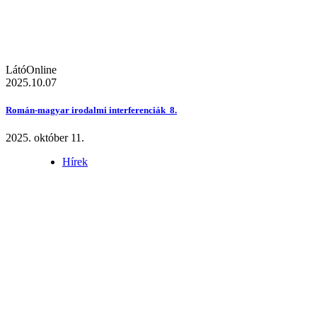
LátóOnline
2025.10.07
Román-magyar irodalmi interferenciák 8.
2025. október 11.
Hírek