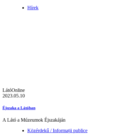
Hírek
LátóOnline
2023.05.10
Éjszaka a Látóban
A Látó a Múzeumok Éjszakáján
Közérdekű / Informații publice