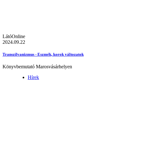
LátóOnline
2024.09.22
Transzilvanizmus - Eszmék, korok változatok
Könyvbemutató Marosvásárhelyen
Hírek