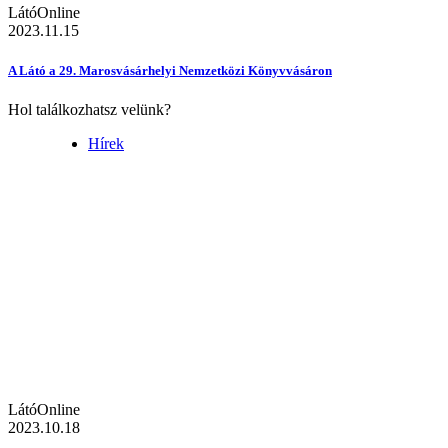
LátóOnline
2023.11.15
A Látó a 29. Marosvásárhelyi Nemzetközi Könyvvásáron
Hol találkozhatsz velünk?
Hírek
LátóOnline
2023.10.18