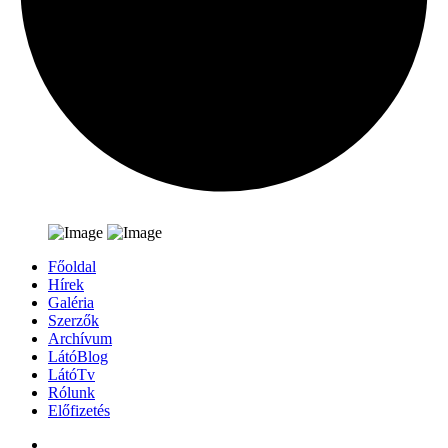
Főoldal
Hírek
Galéria
Szerzők
Archívum
LátóBlog
LátóTv
Rólunk
Előfizetés