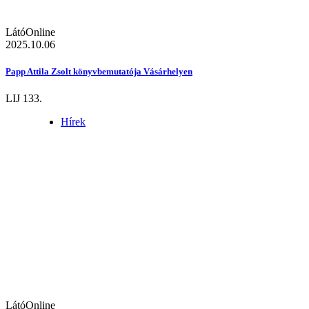
LátóOnline
2025.10.06
Papp Attila Zsolt könyvbemutatója Vásárhelyen
LIJ 133.
Hírek
LátóOnline