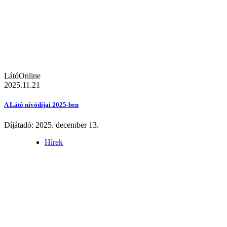
LátóOnline
2025.11.21
A Látó nívódíjai 2025-ben
Díjátadó: 2025. december 13.
Hírek