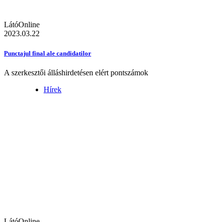
LátóOnline
2023.03.22
Punctajul final ale candidatilor
A szerkesztői álláshirdetésen elért pontszámok
Hírek
LátóOnline