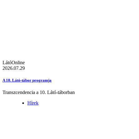
LátóOnline
2026.07.29
A 10. Látó-tábor programja
Transzcendencia a 10. Látó-táborban
Hírek