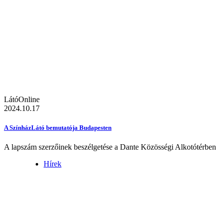
LátóOnline
2024.10.17
A SzínházLátó bemutatója Budapesten
A lapszám szerzőinek beszélgetése a Dante Közösségi Alkotótérben
Hírek