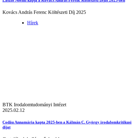
László Noémi kapja a Kovács András Ferenc Költészeti Díjat 2025-ben
Kovács András Ferenc Költészeti Díj 2025
Hírek
BTK Irodalomtudományi Intézet
2025.02.12
Codău Annamária kapta 2025-ben a Kálmán C. György irodalomkritikusi
díjat