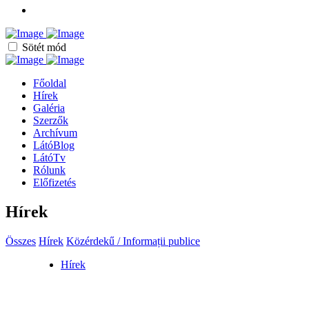
Sötét mód
Főoldal
Hírek
Galéria
Szerzők
Archívum
LátóBlog
LátóTv
Rólunk
Előfizetés
Hírek
Összes
Hírek
Közérdekű / Informații publice
Hírek