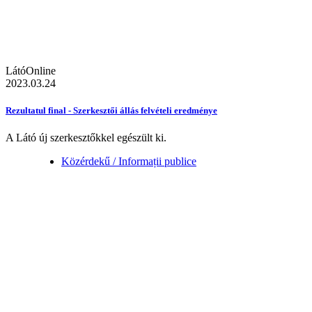
LátóOnline
2023.03.24
Rezultatul final - Szerkesztői állás felvételi eredménye
A Látó új szerkesztőkkel egészült ki.
Közérdekű / Informații publice