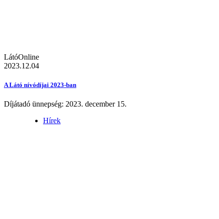
LátóOnline
2023.12.04
A Látó nívódíjai 2023-ban
Díjátadó ünnepség: 2023. december 15.
Hírek