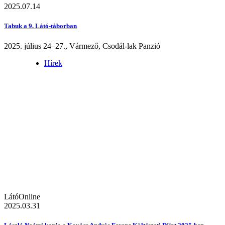
2025.07.14
Tabuk a 9. Látó-táborban
2025. július 24–27., Vármező, Csodál-lak Panzió
Hírek
LátóOnline
2025.03.31