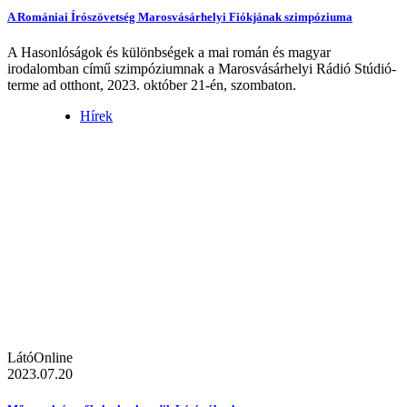
A Romániai Írószövetség Marosvásárhelyi Fiókjának szimpóziuma
A Hasonlóságok és különbségek a mai román és magyar
irodalomban című szimpóziumnak a Marosvásárhelyi Rádió Stúdió-
terme ad otthont, 2023. október 21-én, szombaton.
Hírek
LátóOnline
2023.07.20