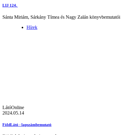
LIJ 124.
Sánta Miriám, Sárkány Tímea és Nagy Zalán könyvbemutatói
Hírek
LátóOnline
2024.05.14
FöldLátó - lapszámbemutató