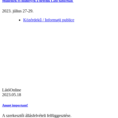
Műnemek és műhelyek a hetedik Látó-táborban
2023. július 27-29.
Közérdekű / Informații publice
LátóOnline
2023.05.18
Anunț important!
A szerkesztői állásfelvételi felfüggesztése.