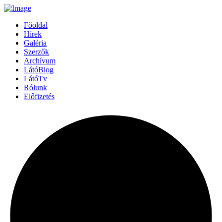
Főoldal
Hírek
Galéria
Szerzők
Archívum
LátóBlog
LátóTv
Rólunk
Előfizetés