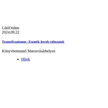
LátóOnline
2024.09.22
Transzilvanizmus - Eszmék, korok változatok
Könyvbemutató Marosvásárhelyen
Hírek