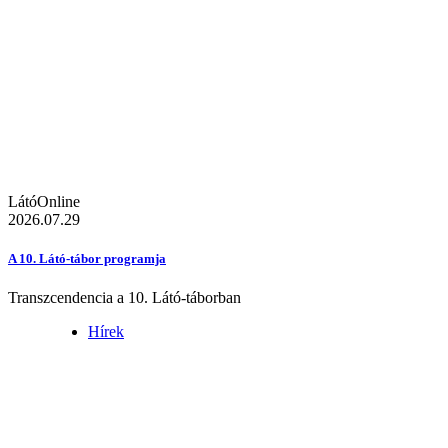
LátóOnline
2026.07.29
A 10. Látó-tábor programja
Transzcendencia a 10. Látó-táborban
Hírek