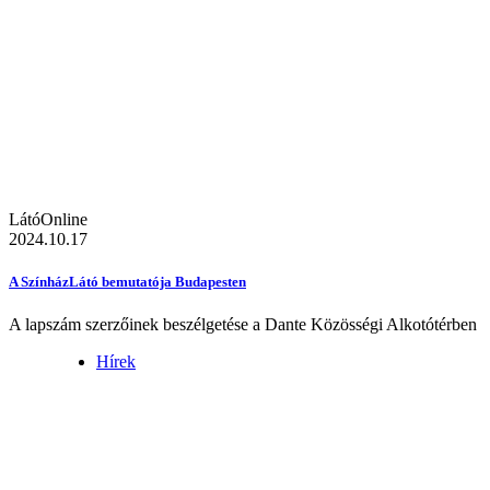
LátóOnline
2024.10.17
A SzínházLátó bemutatója Budapesten
A lapszám szerzőinek beszélgetése a Dante Közösségi Alkotótérben
Hírek