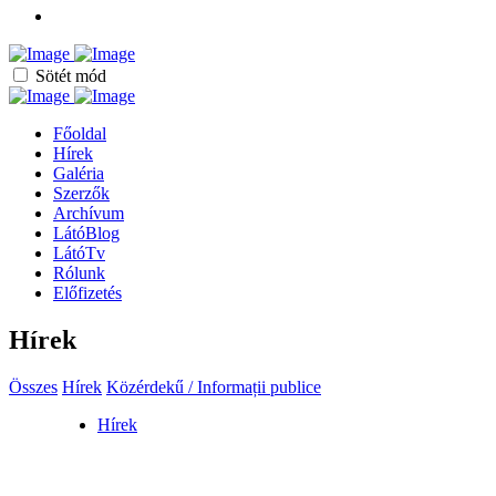
Sötét mód
Főoldal
Hírek
Galéria
Szerzők
Archívum
LátóBlog
LátóTv
Rólunk
Előfizetés
Hírek
Összes
Hírek
Közérdekű / Informații publice
Hírek