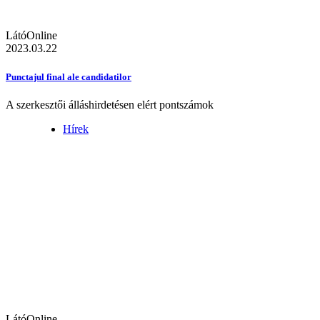
LátóOnline
2023.03.22
Punctajul final ale candidatilor
A szerkesztői álláshirdetésen elért pontszámok
Hírek
LátóOnline