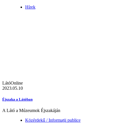
Hírek
LátóOnline
2023.05.10
Éjszaka a Látóban
A Látó a Múzeumok Éjszakáján
Közérdekű / Informații publice