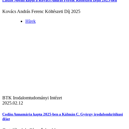
László Noémi kapja a Kovács András Ferenc Költészeti Díjat 2025-ben
Kovács András Ferenc Költészeti Díj 2025
Hírek
BTK Irodalomtudományi Intézet
2025.02.12
Codău Annamária kapta 2025-ben a Kálmán C. György irodalomkritikusi
díjat