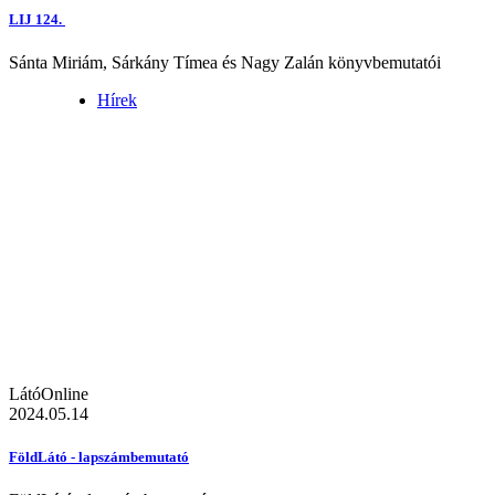
LIJ 124.
Sánta Miriám, Sárkány Tímea és Nagy Zalán könyvbemutatói
Hírek
LátóOnline
2024.05.14
FöldLátó - lapszámbemutató