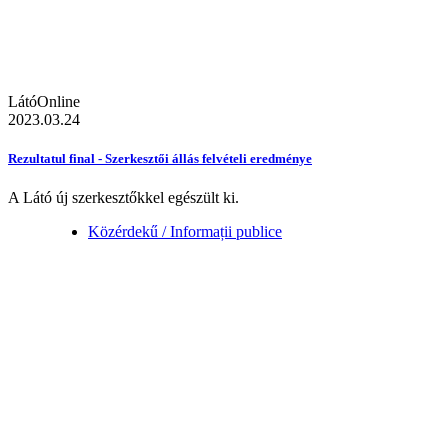
LátóOnline
2023.03.24
Rezultatul final - Szerkesztői állás felvételi eredménye
A Látó új szerkesztőkkel egészült ki.
Közérdekű / Informații publice