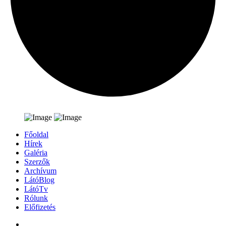
Főoldal
Hírek
Galéria
Szerzők
Archívum
LátóBlog
LátóTv
Rólunk
Előfizetés