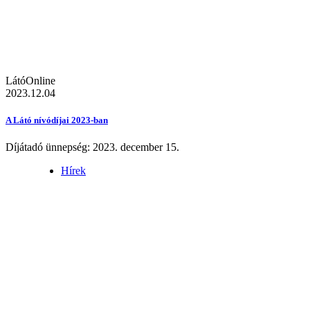
LátóOnline
2023.12.04
A Látó nívódíjai 2023-ban
Díjátadó ünnepség: 2023. december 15.
Hírek