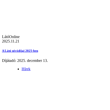
LátóOnline
2025.11.21
A Látó nívódíjai 2025-ben
Díjátadó: 2025. december 13.
Hírek