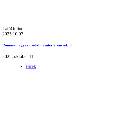
LátóOnline
2025.10.07
Román-magyar irodalmi interferenciák 8.
2025. október 11.
Hírek