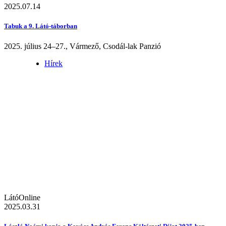
2025.07.14
Tabuk a 9. Látó-táborban
2025. július 24–27., Vármező, Csodál-lak Panzió
Hírek
LátóOnline
2025.03.31