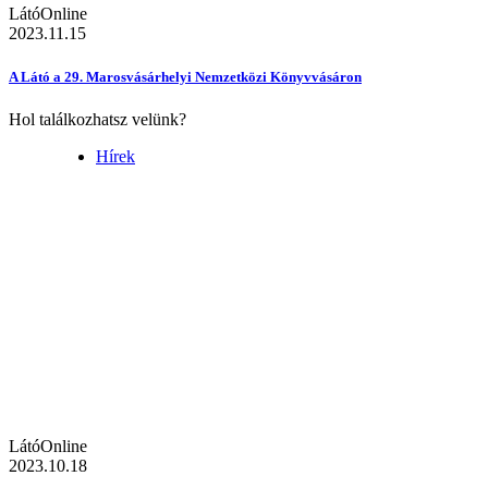
LátóOnline
2023.11.15
A Látó a 29. Marosvásárhelyi Nemzetközi Könyvvásáron
Hol találkozhatsz velünk?
Hírek
LátóOnline
2023.10.18