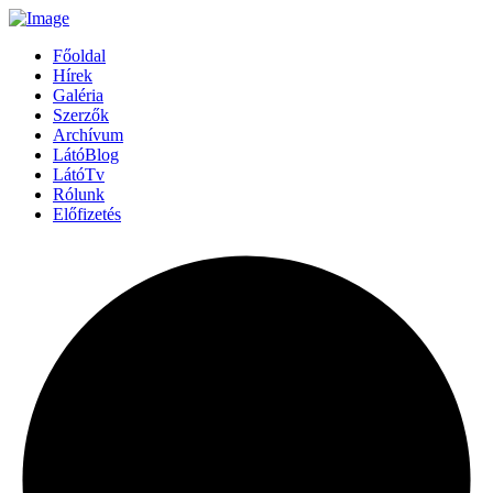
Főoldal
Hírek
Galéria
Szerzők
Archívum
LátóBlog
LátóTv
Rólunk
Előfizetés