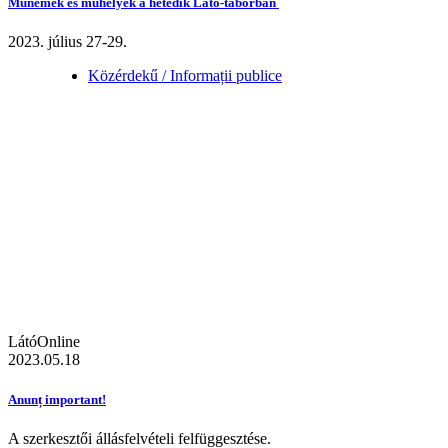
Műnemek és műhelyek a hetedik Látó-táborban
2023. július 27-29.
Közérdekű / Informații publice
LátóOnline
2023.05.18
Anunț important!
A szerkesztői állásfelvételi felfüggesztése.