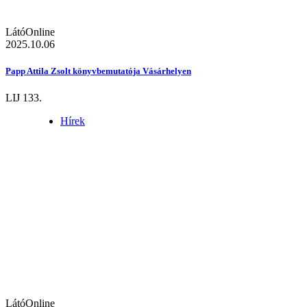
LátóOnline
2025.10.06
Papp Attila Zsolt könyvbemutatója Vásárhelyen
LIJ 133.
Hírek
LátóOnline