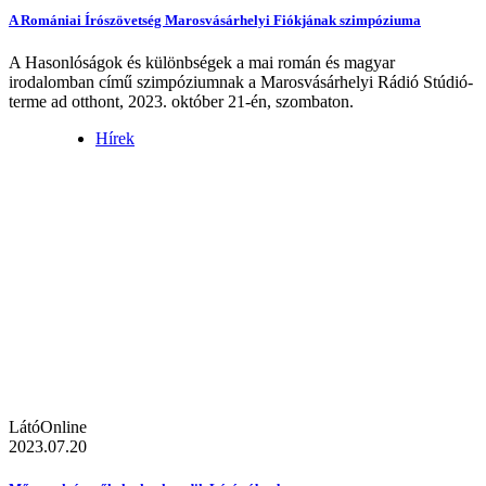
A Romániai Írószövetség Marosvásárhelyi Fiókjának szimpóziuma
A Hasonlóságok és különbségek a mai román és magyar
irodalomban című szimpóziumnak a Marosvásárhelyi Rádió Stúdió-
terme ad otthont, 2023. október 21-én, szombaton.
Hírek
LátóOnline
2023.07.20