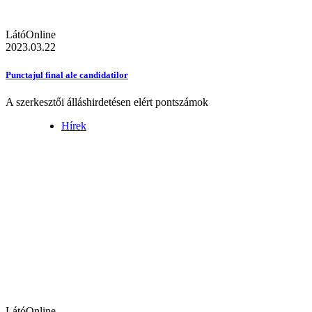
LátóOnline
2023.03.22
Punctajul final ale candidatilor
A szerkesztői álláshirdetésen elért pontszámok
Hírek
LátóOnline