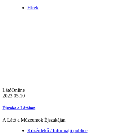
Hírek
LátóOnline
2023.05.10
Éjszaka a Látóban
A Látó a Múzeumok Éjszakáján
Közérdekű / Informații publice