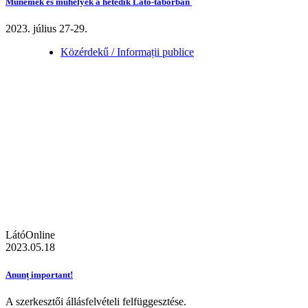
Műnemek és műhelyek a hetedik Látó-táborban
2023. július 27-29.
Közérdekű / Informații publice
LátóOnline
2023.05.18
Anunț important!
A szerkesztői állásfelvételi felfüggesztése.