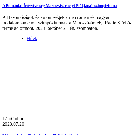
A Romániai Írószövetség Marosvásárhelyi Fiókjának szimpóziuma
A Hasonlóságok és különbségek a mai román és magyar
irodalomban című szimpóziumnak a Marosvásárhelyi Rádió Stúdió-
terme ad otthont, 2023. október 21-én, szombaton.
Hírek
LátóOnline
2023.07.20