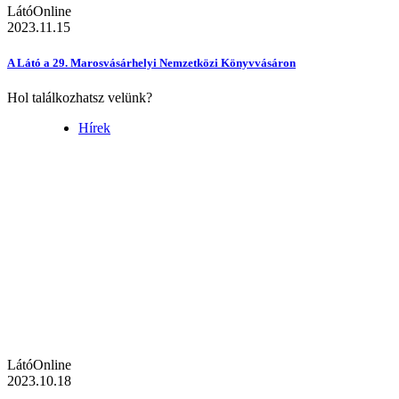
LátóOnline
2023.11.15
A Látó a 29. Marosvásárhelyi Nemzetközi Könyvvásáron
Hol találkozhatsz velünk?
Hírek
LátóOnline
2023.10.18