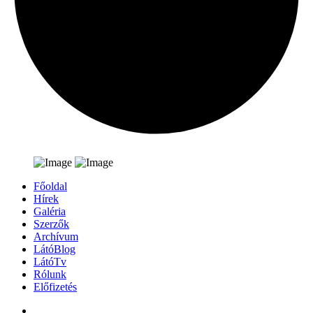
Főoldal
Hírek
Galéria
Szerzők
Archívum
LátóBlog
LátóTv
Rólunk
Előfizetés