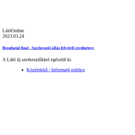
LátóOnline
2023.03.24
Rezultatul final - Szerkesztői állás felvételi eredménye
A Látó új szerkesztőkkel egészült ki.
Közérdekű / Informații publice