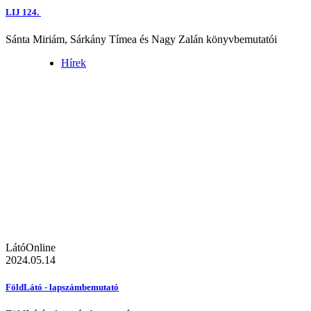
LIJ 124.
Sánta Miriám, Sárkány Tímea és Nagy Zalán könyvbemutatói
Hírek
LátóOnline
2024.05.14
FöldLátó - lapszámbemutató