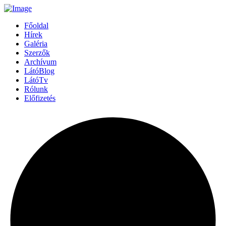
Főoldal
Hírek
Galéria
Szerzők
Archívum
LátóBlog
LátóTv
Rólunk
Előfizetés