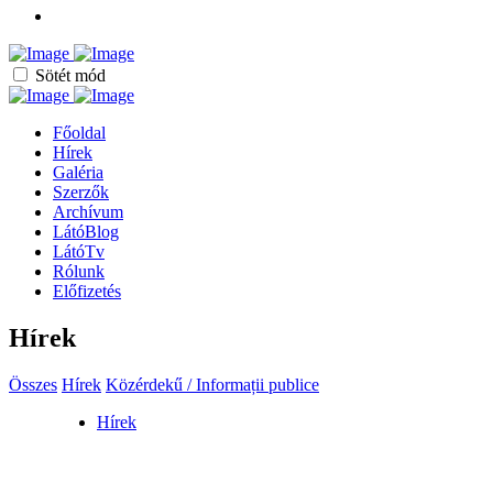
Sötét mód
Főoldal
Hírek
Galéria
Szerzők
Archívum
LátóBlog
LátóTv
Rólunk
Előfizetés
Hírek
Összes
Hírek
Közérdekű / Informații publice
Hírek