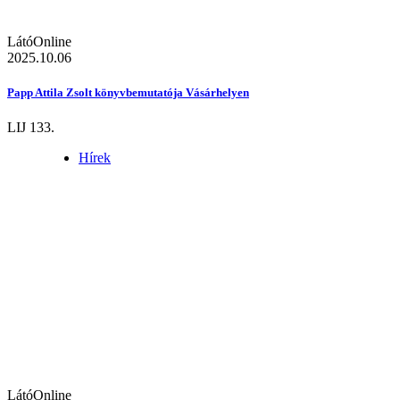
LátóOnline
2025.10.06
Papp Attila Zsolt könyvbemutatója Vásárhelyen
LIJ 133.
Hírek
LátóOnline