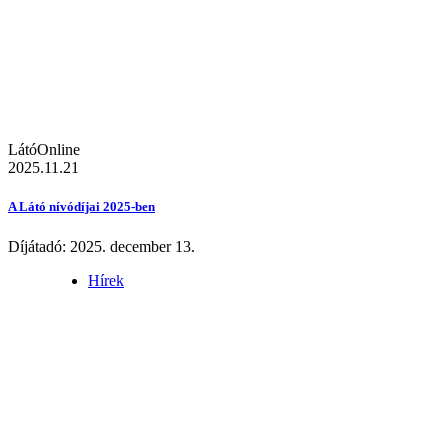
LátóOnline
2025.11.21
A Látó nívódíjai 2025-ben
Díjátadó: 2025. december 13.
Hírek