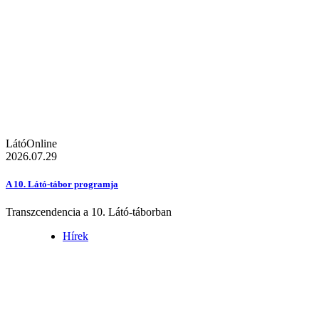
LátóOnline
2026.07.29
A 10. Látó-tábor programja
Transzcendencia a 10. Látó-táborban
Hírek