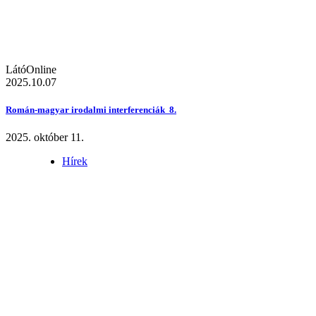
LátóOnline
2025.10.07
Román-magyar irodalmi interferenciák 8.
2025. október 11.
Hírek