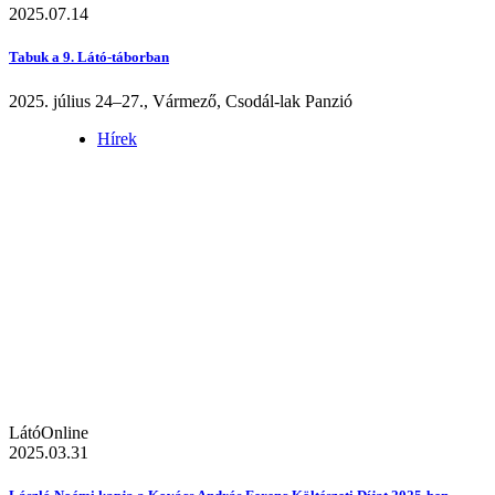
2025.07.14
Tabuk a 9. Látó-táborban
2025. július 24–27., Vármező, Csodál-lak Panzió
Hírek
LátóOnline
2025.03.31