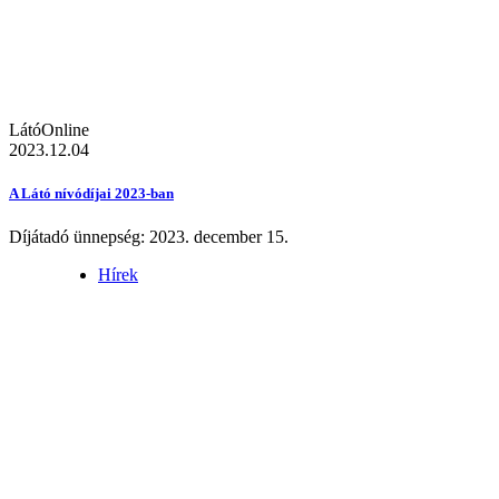
LátóOnline
2023.12.04
A Látó nívódíjai 2023-ban
Díjátadó ünnepség: 2023. december 15.
Hírek