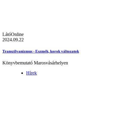
LátóOnline
2024.09.22
Transzilvanizmus - Eszmék, korok változatok
Könyvbemutató Marosvásárhelyen
Hírek