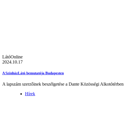
LátóOnline
2024.10.17
A SzínházLátó bemutatója Budapesten
A lapszám szerzőinek beszélgetése a Dante Közösségi Alkotótérben
Hírek