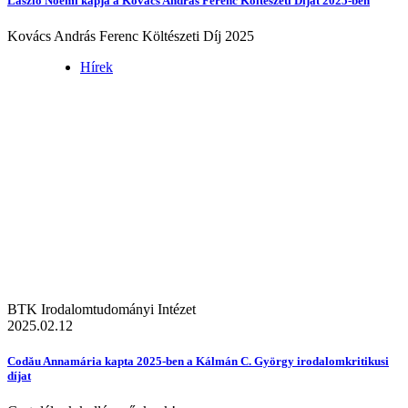
László Noémi kapja a Kovács András Ferenc Költészeti Díjat 2025-ben
Kovács András Ferenc Költészeti Díj 2025
Hírek
BTK Irodalomtudományi Intézet
2025.02.12
Codău Annamária kapta 2025-ben a Kálmán C. György irodalomkritikusi
díjat