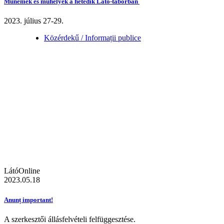
Műnemek és műhelyek a hetedik Látó-táborban
2023. július 27-29.
Közérdekű / Informații publice
LátóOnline
2023.05.18
Anunț important!
A szerkesztői állásfelvételi felfüggesztése.