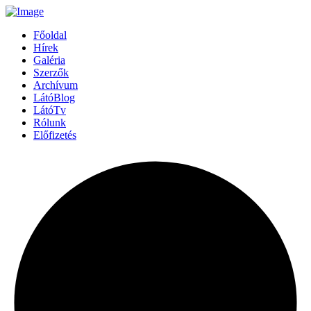
Főoldal
Hírek
Galéria
Szerzők
Archívum
LátóBlog
LátóTv
Rólunk
Előfizetés