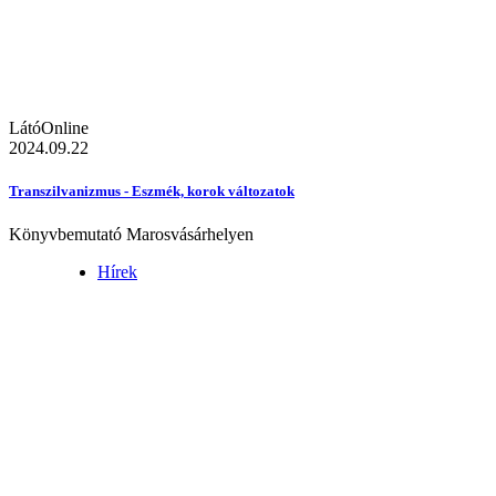
LátóOnline
2024.09.22
Transzilvanizmus - Eszmék, korok változatok
Könyvbemutató Marosvásárhelyen
Hírek