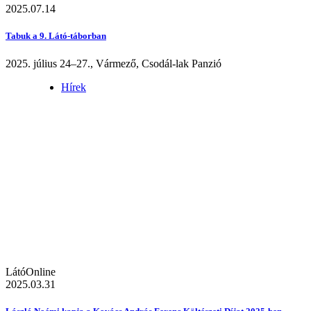
2025.07.14
Tabuk a 9. Látó-táborban
2025. július 24–27., Vármező, Csodál-lak Panzió
Hírek
LátóOnline
2025.03.31