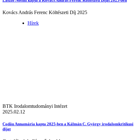
László Noémi kapja a Kovács András Ferenc Költészeti Díjat 2025-ben
Kovács András Ferenc Költészeti Díj 2025
Hírek
BTK Irodalomtudományi Intézet
2025.02.12
Codău Annamária kapta 2025-ben a Kálmán C. György irodalomkritikusi
díjat