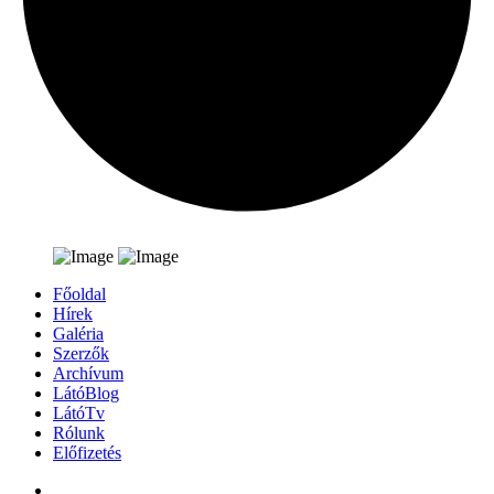
Főoldal
Hírek
Galéria
Szerzők
Archívum
LátóBlog
LátóTv
Rólunk
Előfizetés