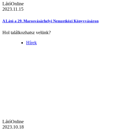
LátóOnline
2023.11.15
A Látó a 29. Marosvásárhelyi Nemzetközi Könyvvásáron
Hol találkozhatsz velünk?
Hírek
LátóOnline
2023.10.18