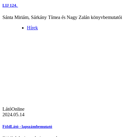
LIJ 124.
Sánta Miriám, Sárkány Tímea és Nagy Zalán könyvbemutatói
Hírek
LátóOnline
2024.05.14
FöldLátó - lapszámbemutató