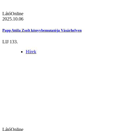
LátóOnline
2025.10.06
Papp Attila Zsolt könyvbemutatója Vásárhelyen
LIJ 133.
Hírek
LátóOnline