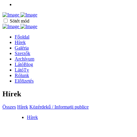
Sötét mód
Főoldal
Hírek
Galéria
Szerzők
Archívum
LátóBlog
LátóTv
Rólunk
Előfizetés
Hírek
Összes
Hírek
Közérdekű / Informații publice
Hírek