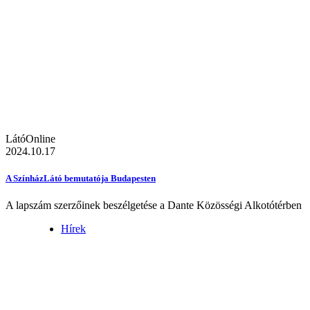
LátóOnline
2024.10.17
A SzínházLátó bemutatója Budapesten
A lapszám szerzőinek beszélgetése a Dante Közösségi Alkotótérben
Hírek