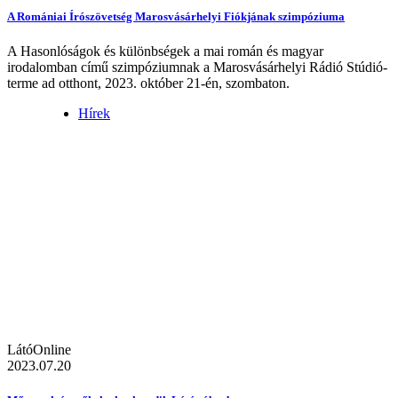
A Romániai Írószövetség Marosvásárhelyi Fiókjának szimpóziuma
A Hasonlóságok és különbségek a mai román és magyar
irodalomban című szimpóziumnak a Marosvásárhelyi Rádió Stúdió-
terme ad otthont, 2023. október 21-én, szombaton.
Hírek
LátóOnline
2023.07.20