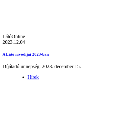
LátóOnline
2023.12.04
A Látó nívódíjai 2023-ban
Díjátadó ünnepség: 2023. december 15.
Hírek