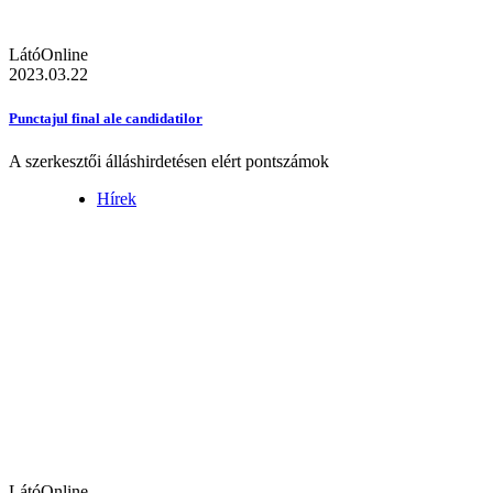
LátóOnline
2023.03.22
Punctajul final ale candidatilor
A szerkesztői álláshirdetésen elért pontszámok
Hírek
LátóOnline