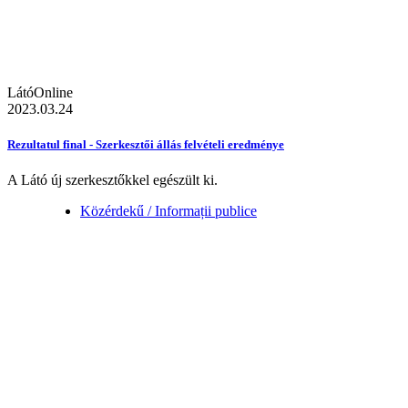
LátóOnline
2023.03.24
Rezultatul final - Szerkesztői állás felvételi eredménye
A Látó új szerkesztőkkel egészült ki.
Közérdekű / Informații publice