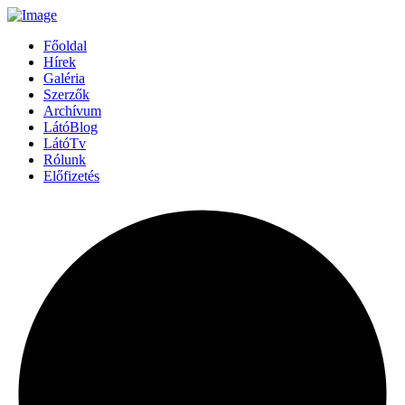
Főoldal
Hírek
Galéria
Szerzők
Archívum
LátóBlog
LátóTv
Rólunk
Előfizetés