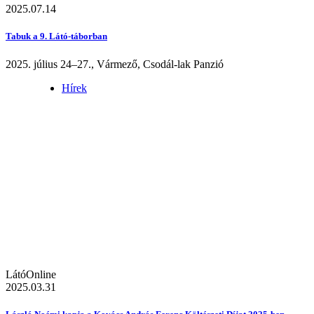
2025.07.14
Tabuk a 9. Látó-táborban
2025. július 24–27., Vármező, Csodál-lak Panzió
Hírek
LátóOnline
2025.03.31