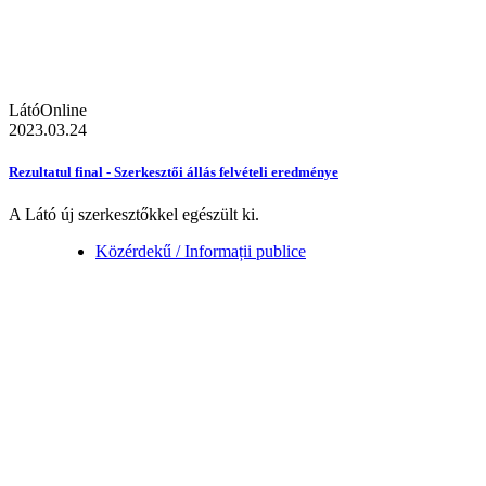
LátóOnline
2023.03.24
Rezultatul final - Szerkesztői állás felvételi eredménye
A Látó új szerkesztőkkel egészült ki.
Közérdekű / Informații publice