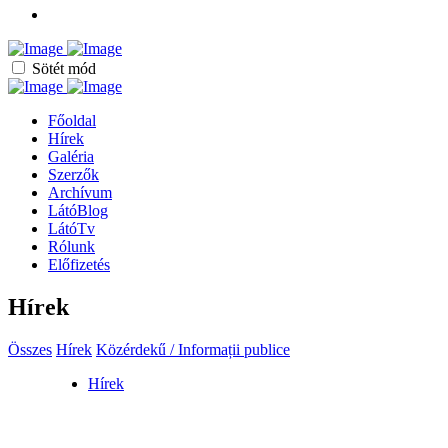
Sötét mód
Főoldal
Hírek
Galéria
Szerzők
Archívum
LátóBlog
LátóTv
Rólunk
Előfizetés
Hírek
Összes
Hírek
Közérdekű / Informații publice
Hírek