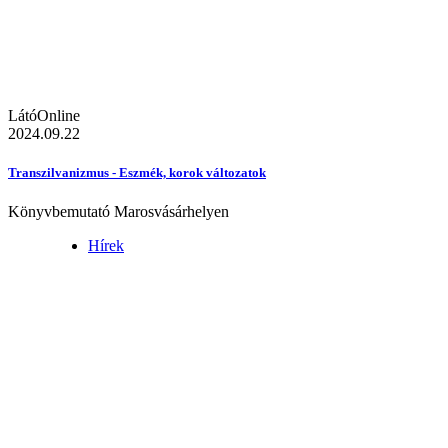
LátóOnline
2024.09.22
Transzilvanizmus - Eszmék, korok változatok
Könyvbemutató Marosvásárhelyen
Hírek