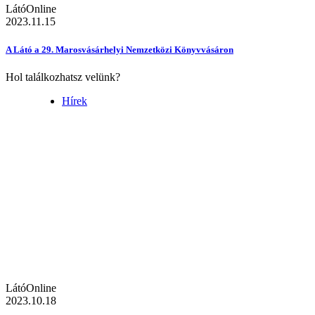
LátóOnline
2023.11.15
A Látó a 29. Marosvásárhelyi Nemzetközi Könyvvásáron
Hol találkozhatsz velünk?
Hírek
LátóOnline
2023.10.18