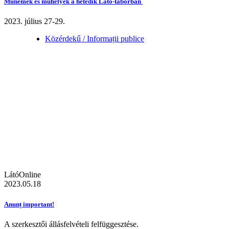
Műnemek és műhelyek a hetedik Látó-táborban
2023. július 27-29.
Közérdekű / Informații publice
LátóOnline
2023.05.18
Anunț important!
A szerkesztői állásfelvételi felfüggesztése.