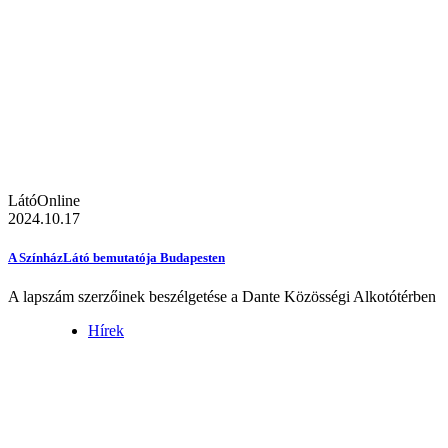
LátóOnline
2024.10.17
A SzínházLátó bemutatója Budapesten
A lapszám szerzőinek beszélgetése a Dante Közösségi Alkotótérben
Hírek