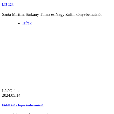
LIJ 124.
Sánta Miriám, Sárkány Tímea és Nagy Zalán könyvbemutatói
Hírek
LátóOnline
2024.05.14
FöldLátó - lapszámbemutató