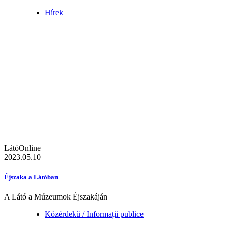
Hírek
LátóOnline
2023.05.10
Éjszaka a Látóban
A Látó a Múzeumok Éjszakáján
Közérdekű / Informații publice