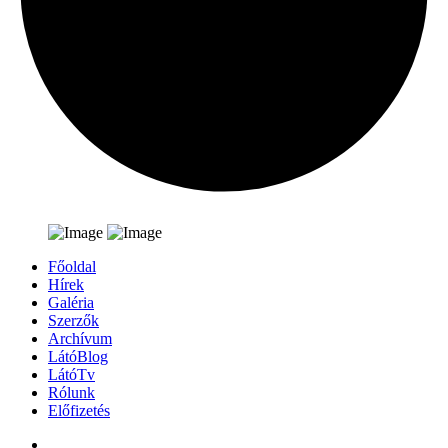
Főoldal
Hírek
Galéria
Szerzők
Archívum
LátóBlog
LátóTv
Rólunk
Előfizetés