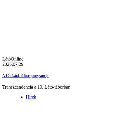
LátóOnline
2026.07.29
A 10. Látó-tábor programja
Transzcendencia a 10. Látó-táborban
Hírek