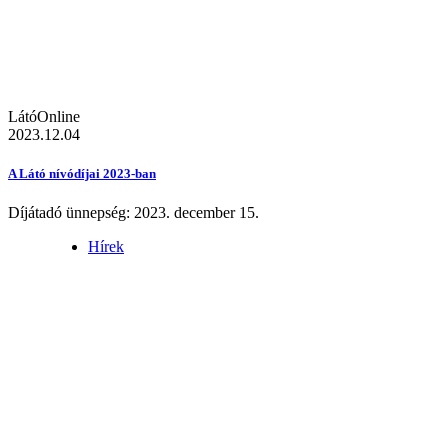
LátóOnline
2023.12.04
A Látó nívódíjai 2023-ban
Díjátadó ünnepség: 2023. december 15.
Hírek