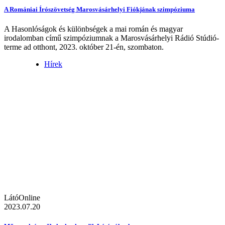
A Romániai Írószövetség Marosvásárhelyi Fiókjának szimpóziuma
A Hasonlóságok és különbségek a mai román és magyar
irodalomban című szimpóziumnak a Marosvásárhelyi Rádió Stúdió-
terme ad otthont, 2023. október 21-én, szombaton.
Hírek
LátóOnline
2023.07.20