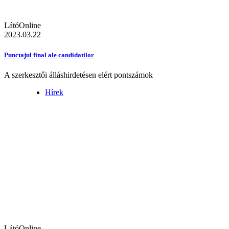
LátóOnline
2023.03.22
Punctajul final ale candidatilor
A szerkesztői álláshirdetésen elért pontszámok
Hírek
LátóOnline