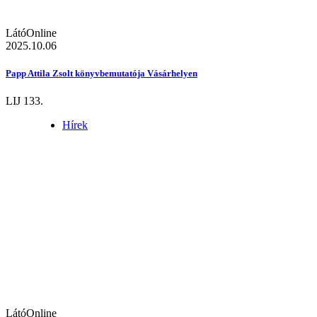
LátóOnline
2025.10.06
Papp Attila Zsolt könyvbemutatója Vásárhelyen
LIJ 133.
Hírek
LátóOnline