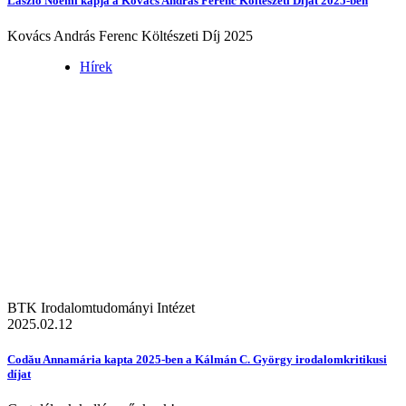
László Noémi kapja a Kovács András Ferenc Költészeti Díjat 2025-ben
Kovács András Ferenc Költészeti Díj 2025
Hírek
BTK Irodalomtudományi Intézet
2025.02.12
Codău Annamária kapta 2025-ben a Kálmán C. György irodalomkritikusi
díjat