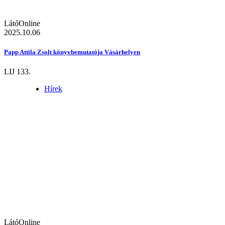
LátóOnline
2025.10.06
Papp Attila Zsolt könyvbemutatója Vásárhelyen
LIJ 133.
Hírek
LátóOnline