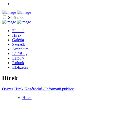
Sötét mód
Főoldal
Hírek
Galéria
Szerzők
Archívum
LátóBlog
LátóTv
Rólunk
Előfizetés
Hírek
Összes
Hírek
Közérdekű / Informații publice
Hírek