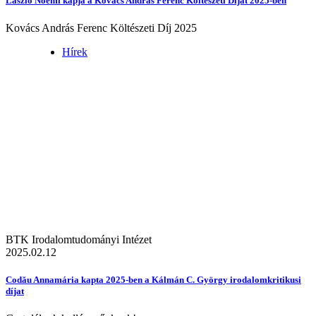
László Noémi kapja a Kovács András Ferenc Költészeti Díjat 2025-ben
Kovács András Ferenc Költészeti Díj 2025
Hírek
BTK Irodalomtudományi Intézet
2025.02.12
Codău Annamária kapta 2025-ben a Kálmán C. György irodalomkritikusi
díjat