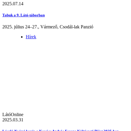
2025.07.14
Tabuk a 9. Látó-táborban
2025. július 24–27., Vármező, Csodál-lak Panzió
Hírek
LátóOnline
2025.03.31