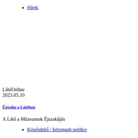
Hírek
LátóOnline
2023.05.10
Éjszaka a Látóban
A Látó a Múzeumok Éjszakáján
Közérdekű / Informații publice