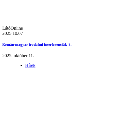
LátóOnline
2025.10.07
Román-magyar irodalmi interferenciák 8.
2025. október 11.
Hírek