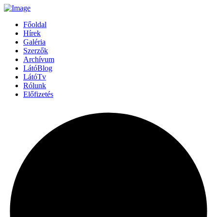
Főoldal
Hírek
Galéria
Szerzők
Archívum
LátóBlog
LátóTv
Rólunk
Előfizetés