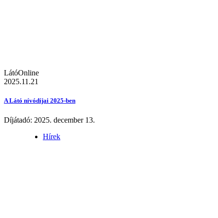
LátóOnline
2025.11.21
A Látó nívódíjai 2025-ben
Díjátadó: 2025. december 13.
Hírek