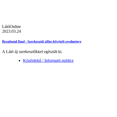
LátóOnline
2023.03.24
Rezultatul final - Szerkesztői állás felvételi eredménye
A Látó új szerkesztőkkel egészült ki.
Közérdekű / Informații publice