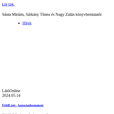
LIJ 124.
Sánta Miriám, Sárkány Tímea és Nagy Zalán könyvbemutatói
Hírek
LátóOnline
2024.05.14
FöldLátó - lapszámbemutató