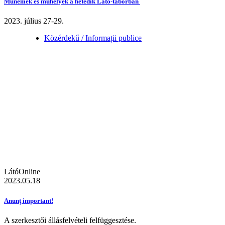
Műnemek és műhelyek a hetedik Látó-táborban
2023. július 27-29.
Közérdekű / Informații publice
LátóOnline
2023.05.18
Anunț important!
A szerkesztői állásfelvételi felfüggesztése.