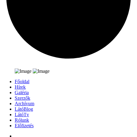
Főoldal
Hírek
Galéria
Szerzők
Archívum
LátóBlog
LátóTv
Rólunk
Előfizetés