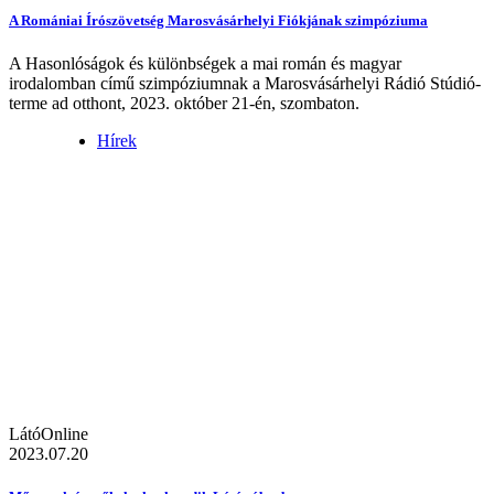
A Romániai Írószövetség Marosvásárhelyi Fiókjának szimpóziuma
A Hasonlóságok és különbségek a mai román és magyar
irodalomban című szimpóziumnak a Marosvásárhelyi Rádió Stúdió-
terme ad otthont, 2023. október 21-én, szombaton.
Hírek
LátóOnline
2023.07.20