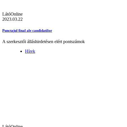
LátóOnline
2023.03.22
Punctajul final ale candidatilor
A szerkesztői álláshirdetésen elért pontszámok
Hírek
LátóOnline