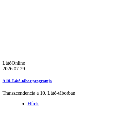
LátóOnline
2026.07.29
A 10. Látó-tábor programja
Transzcendencia a 10. Látó-táborban
Hírek