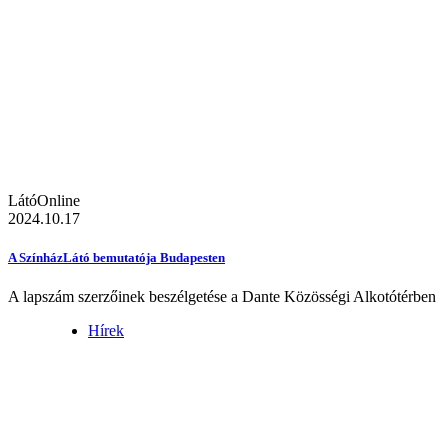
LátóOnline
2024.10.17
A SzínházLátó bemutatója Budapesten
A lapszám szerzőinek beszélgetése a Dante Közösségi Alkotótérben
Hírek