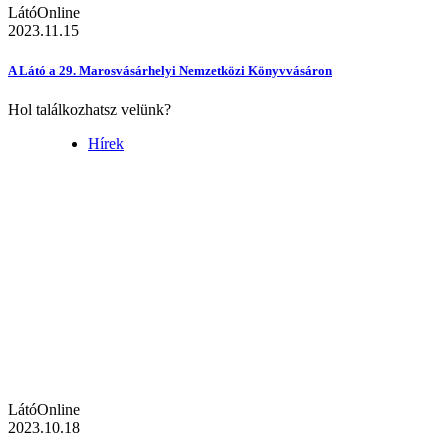
LátóOnline
2023.11.15
A Látó a 29. Marosvásárhelyi Nemzetközi Könyvvásáron
Hol találkozhatsz velünk?
Hírek
LátóOnline
2023.10.18