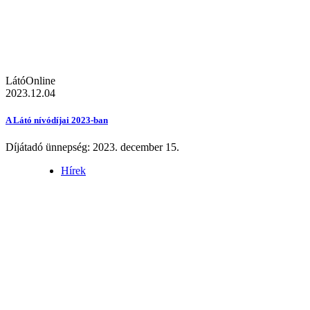
LátóOnline
2023.12.04
A Látó nívódíjai 2023-ban
Díjátadó ünnepség: 2023. december 15.
Hírek