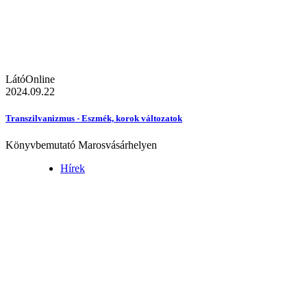
LátóOnline
2024.09.22
Transzilvanizmus - Eszmék, korok változatok
Könyvbemutató Marosvásárhelyen
Hírek