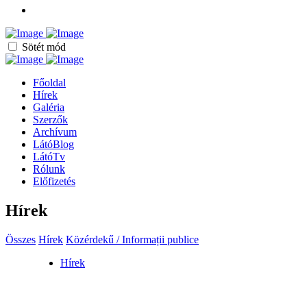
Sötét mód
Főoldal
Hírek
Galéria
Szerzők
Archívum
LátóBlog
LátóTv
Rólunk
Előfizetés
Hírek
Összes
Hírek
Közérdekű / Informații publice
Hírek