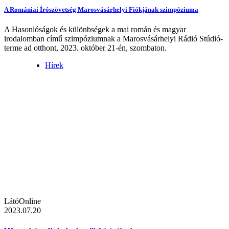
A Romániai Írószövetség Marosvásárhelyi Fiókjának szimpóziuma
A Hasonlóságok és különbségek a mai román és magyar
irodalomban című szimpóziumnak a Marosvásárhelyi Rádió Stúdió-
terme ad otthont, 2023. október 21-én, szombaton.
Hírek
LátóOnline
2023.07.20