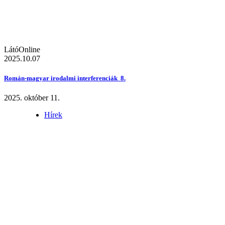
LátóOnline
2025.10.07
Román-magyar irodalmi interferenciák 8.
2025. október 11.
Hírek