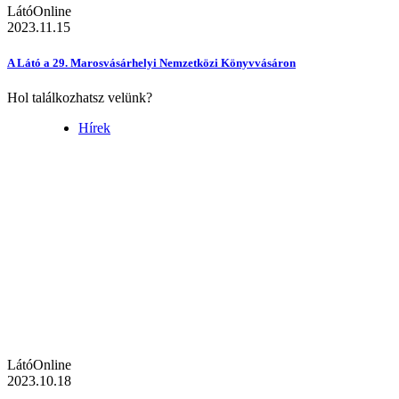
LátóOnline
2023.11.15
A Látó a 29. Marosvásárhelyi Nemzetközi Könyvvásáron
Hol találkozhatsz velünk?
Hírek
LátóOnline
2023.10.18