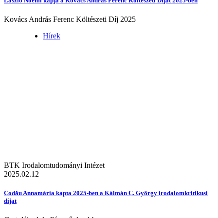
László Noémi kapja a Kovács András Ferenc Költészeti Díjat 2025-ben
Kovács András Ferenc Költészeti Díj 2025
Hírek
BTK Irodalomtudományi Intézet
2025.02.12
Codău Annamária kapta 2025-ben a Kálmán C. György irodalomkritikusi
díjat