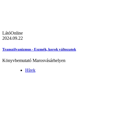
LátóOnline
2024.09.22
Transzilvanizmus - Eszmék, korok változatok
Könyvbemutató Marosvásárhelyen
Hírek