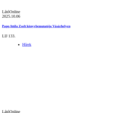
LátóOnline
2025.10.06
Papp Attila Zsolt könyvbemutatója Vásárhelyen
LIJ 133.
Hírek
LátóOnline