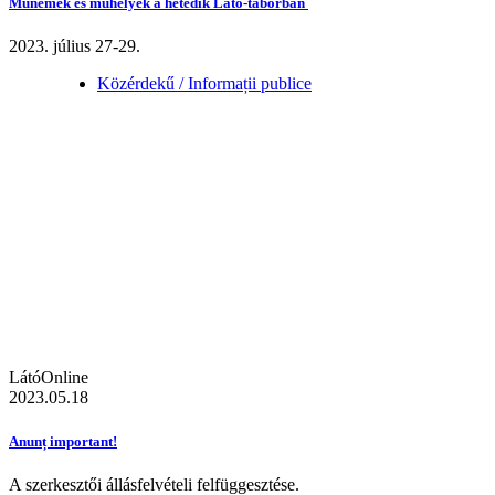
Műnemek és műhelyek a hetedik Látó-táborban
2023. július 27-29.
Közérdekű / Informații publice
LátóOnline
2023.05.18
Anunț important!
A szerkesztői állásfelvételi felfüggesztése.