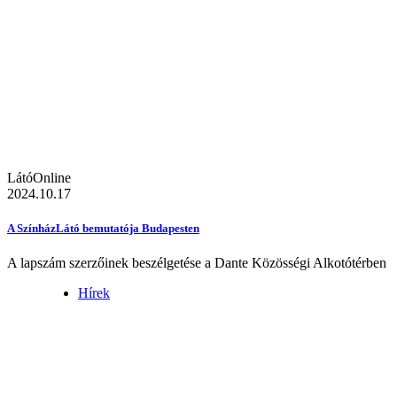
LátóOnline
2024.10.17
A SzínházLátó bemutatója Budapesten
A lapszám szerzőinek beszélgetése a Dante Közösségi Alkotótérben
Hírek