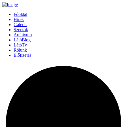
Főoldal
Hírek
Galéria
Szerzők
Archívum
LátóBlog
LátóTv
Rólunk
Előfizetés