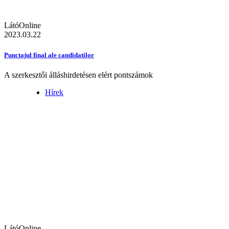
LátóOnline
2023.03.22
Punctajul final ale candidatilor
A szerkesztői álláshirdetésen elért pontszámok
Hírek
LátóOnline