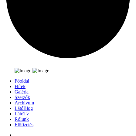
Főoldal
Hírek
Galéria
Szerzők
Archívum
LátóBlog
LátóTv
Rólunk
Előfizetés