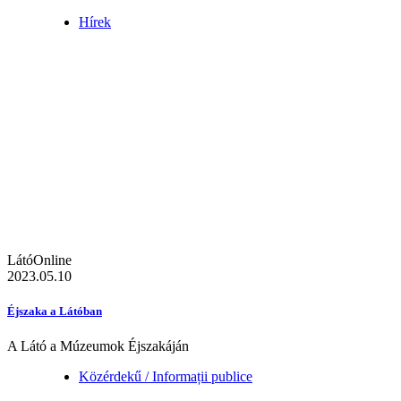
Hírek
LátóOnline
2023.05.10
Éjszaka a Látóban
A Látó a Múzeumok Éjszakáján
Közérdekű / Informații publice