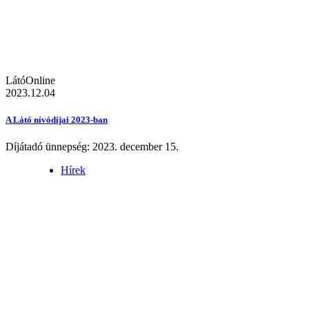
LátóOnline
2023.12.04
A Látó nívódíjai 2023-ban
Díjátadó ünnepség: 2023. december 15.
Hírek