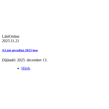
LátóOnline
2025.11.21
A Látó nívódíjai 2025-ben
Díjátadó: 2025. december 13.
Hírek