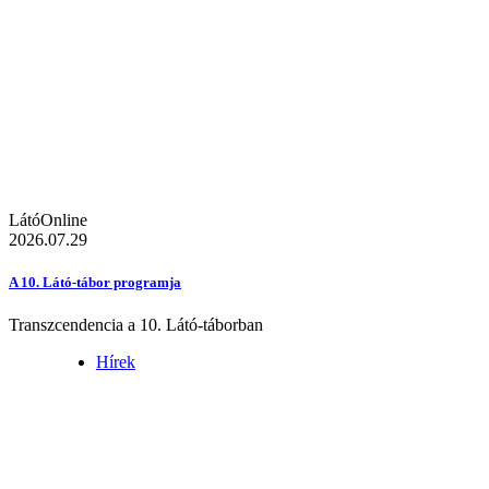
LátóOnline
2026.07.29
A 10. Látó-tábor programja
Transzcendencia a 10. Látó-táborban
Hírek