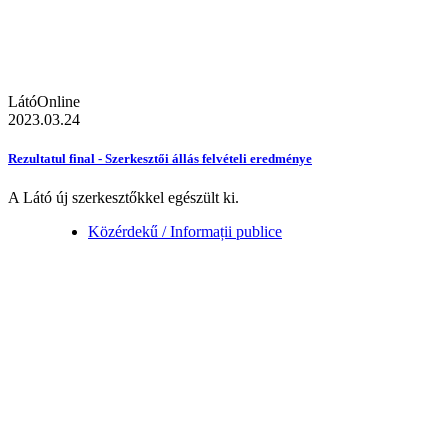
LátóOnline
2023.03.24
Rezultatul final - Szerkesztői állás felvételi eredménye
A Látó új szerkesztőkkel egészült ki.
Közérdekű / Informații publice