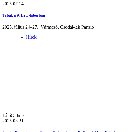
2025.07.14
Tabuk a 9. Látó-táborban
2025. július 24–27., Vármező, Csodál-lak Panzió
Hírek
LátóOnline
2025.03.31