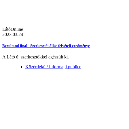
LátóOnline
2023.03.24
Rezultatul final - Szerkesztői állás felvételi eredménye
A Látó új szerkesztőkkel egészült ki.
Közérdekű / Informații publice