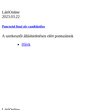
LátóOnline
2023.03.22
Punctajul final ale candidatilor
A szerkesztői álláshirdetésen elért pontszámok
Hírek
LátóOnline