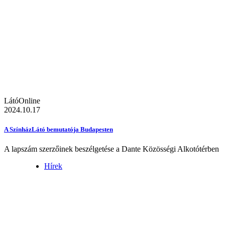
LátóOnline
2024.10.17
A SzínházLátó bemutatója Budapesten
A lapszám szerzőinek beszélgetése a Dante Közösségi Alkotótérben
Hírek