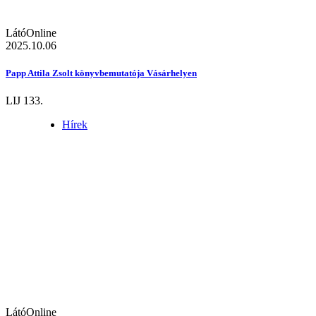
LátóOnline
2025.10.06
Papp Attila Zsolt könyvbemutatója Vásárhelyen
LIJ 133.
Hírek
LátóOnline