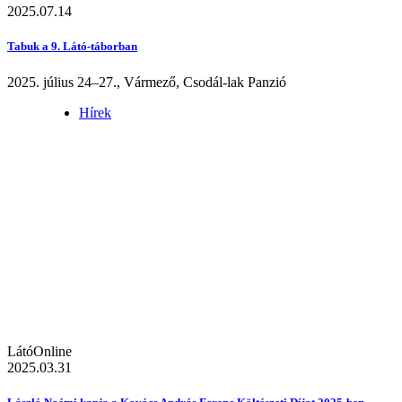
2025.07.14
Tabuk a 9. Látó-táborban
2025. július 24–27., Vármező, Csodál-lak Panzió
Hírek
LátóOnline
2025.03.31