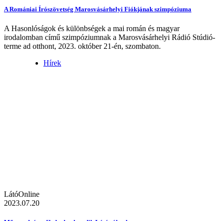
A Romániai Írószövetség Marosvásárhelyi Fiókjának szimpóziuma
A Hasonlóságok és különbségek a mai román és magyar
irodalomban című szimpóziumnak a Marosvásárhelyi Rádió Stúdió-
terme ad otthont, 2023. október 21-én, szombaton.
Hírek
LátóOnline
2023.07.20