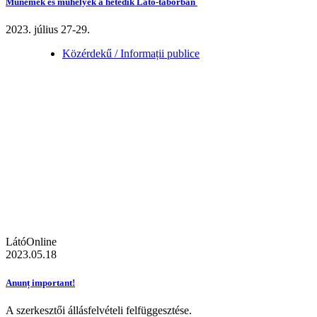
Műnemek és műhelyek a hetedik Látó-táborban
2023. július 27-29.
Közérdekű / Informații publice
LátóOnline
2023.05.18
Anunț important!
A szerkesztői állásfelvételi felfüggesztése.