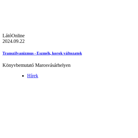
LátóOnline
2024.09.22
Transzilvanizmus - Eszmék, korok változatok
Könyvbemutató Marosvásárhelyen
Hírek