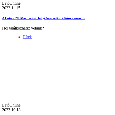
LátóOnline
2023.11.15
A Látó a 29. Marosvásárhelyi Nemzetközi Könyvvásáron
Hol találkozhatsz velünk?
Hírek
LátóOnline
2023.10.18