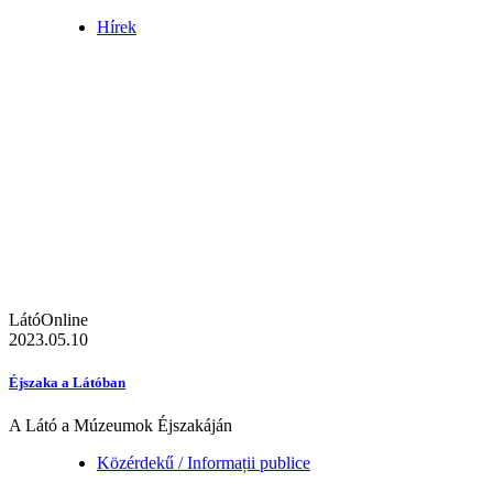
Hírek
LátóOnline
2023.05.10
Éjszaka a Látóban
A Látó a Múzeumok Éjszakáján
Közérdekű / Informații publice