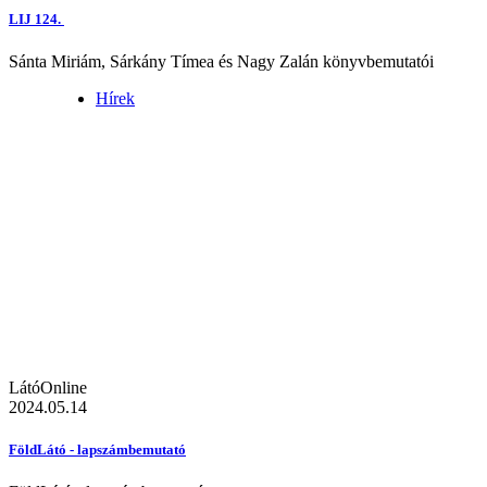
LIJ 124.
Sánta Miriám, Sárkány Tímea és Nagy Zalán könyvbemutatói
Hírek
LátóOnline
2024.05.14
FöldLátó - lapszámbemutató