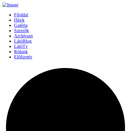
Főoldal
Hírek
Galéria
Szerzők
Archívum
LátóBlog
LátóTv
Rólunk
Előfizetés