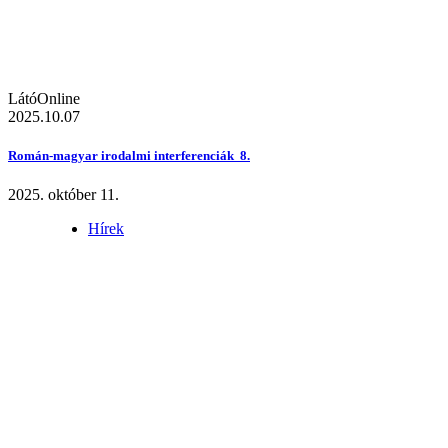
LátóOnline
2025.10.07
Román-magyar irodalmi interferenciák 8.
2025. október 11.
Hírek