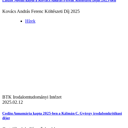
László Noémi kapja a Kovács András Ferenc Költészeti Díjat 2025-ben
Kovács András Ferenc Költészeti Díj 2025
Hírek
BTK Irodalomtudományi Intézet
2025.02.12
Codău Annamária kapta 2025-ben a Kálmán C. György irodalomkritikusi
díjat