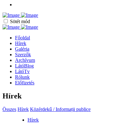
Sötét mód
Főoldal
Hírek
Galéria
Szerzők
Archívum
LátóBlog
LátóTv
Rólunk
Előfizetés
Hírek
Összes
Hírek
Közérdekű / Informații publice
Hírek