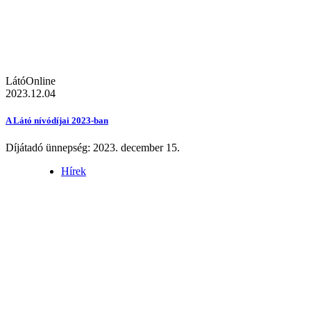
LátóOnline
2023.12.04
A Látó nívódíjai 2023-ban
Díjátadó ünnepség: 2023. december 15.
Hírek