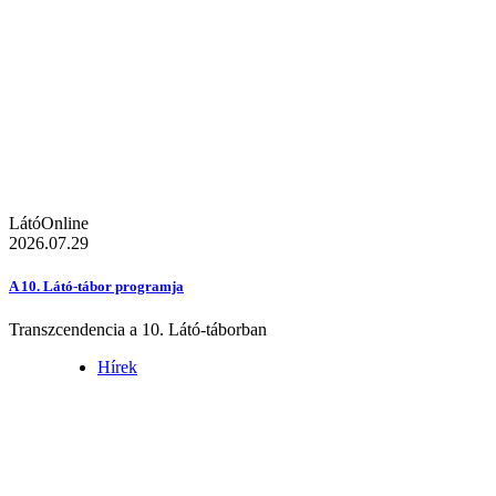
LátóOnline
2026.07.29
A 10. Látó-tábor programja
Transzcendencia a 10. Látó-táborban
Hírek