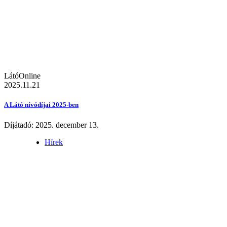
LátóOnline
2025.11.21
A Látó nívódíjai 2025-ben
Díjátadó: 2025. december 13.
Hírek