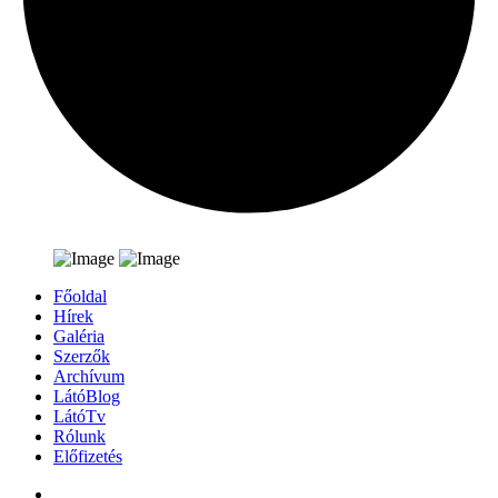
Főoldal
Hírek
Galéria
Szerzők
Archívum
LátóBlog
LátóTv
Rólunk
Előfizetés