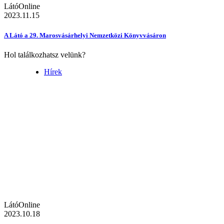
LátóOnline
2023.11.15
A Látó a 29. Marosvásárhelyi Nemzetközi Könyvvásáron
Hol találkozhatsz velünk?
Hírek
LátóOnline
2023.10.18