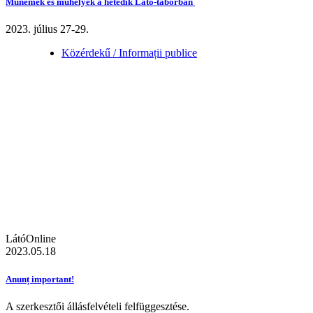
Műnemek és műhelyek a hetedik Látó-táborban
2023. július 27-29.
Közérdekű / Informații publice
LátóOnline
2023.05.18
Anunț important!
A szerkesztői állásfelvételi felfüggesztése.