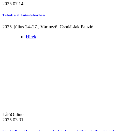
2025.07.14
Tabuk a 9. Látó-táborban
2025. július 24–27., Vármező, Csodál-lak Panzió
Hírek
LátóOnline
2025.03.31