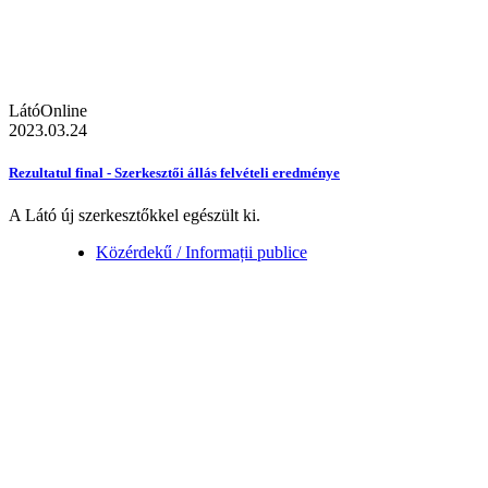
LátóOnline
2023.03.24
Rezultatul final - Szerkesztői állás felvételi eredménye
A Látó új szerkesztőkkel egészült ki.
Közérdekű / Informații publice