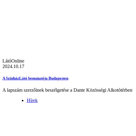
LátóOnline
2024.10.17
A SzínházLátó bemutatója Budapesten
A lapszám szerzőinek beszélgetése a Dante Közösségi Alkotótérben
Hírek