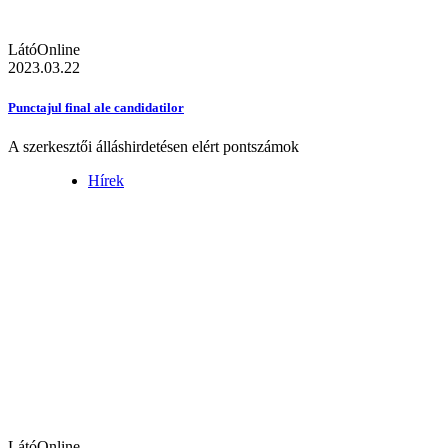
LátóOnline
2023.03.22
Punctajul final ale candidatilor
A szerkesztői álláshirdetésen elért pontszámok
Hírek
LátóOnline