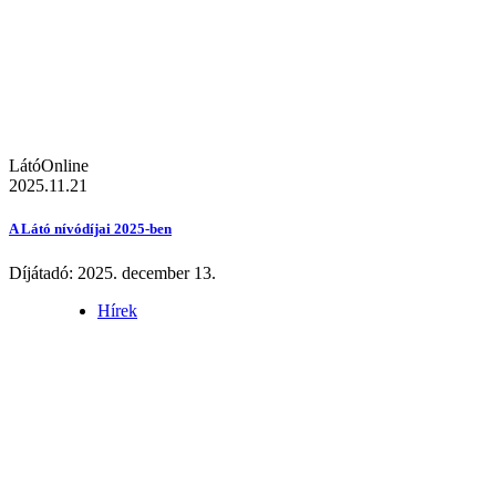
LátóOnline
2025.11.21
A Látó nívódíjai 2025-ben
Díjátadó: 2025. december 13.
Hírek