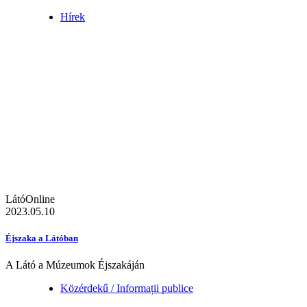
Hírek
LátóOnline
2023.05.10
Éjszaka a Látóban
A Látó a Múzeumok Éjszakáján
Közérdekű / Informații publice