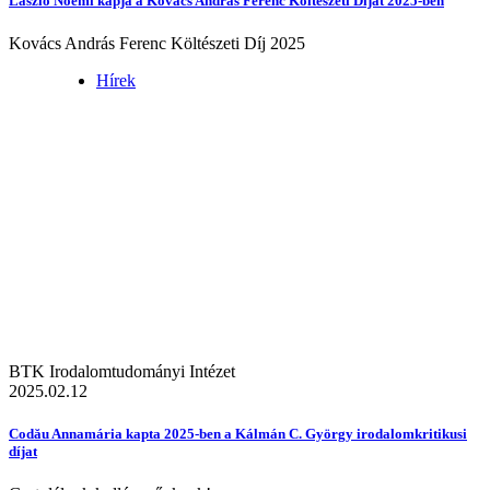
László Noémi kapja a Kovács András Ferenc Költészeti Díjat 2025-ben
Kovács András Ferenc Költészeti Díj 2025
Hírek
BTK Irodalomtudományi Intézet
2025.02.12
Codău Annamária kapta 2025-ben a Kálmán C. György irodalomkritikusi
díjat