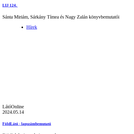
LIJ 124.
Sánta Miriám, Sárkány Tímea és Nagy Zalán könyvbemutatói
Hírek
LátóOnline
2024.05.14
FöldLátó - lapszámbemutató