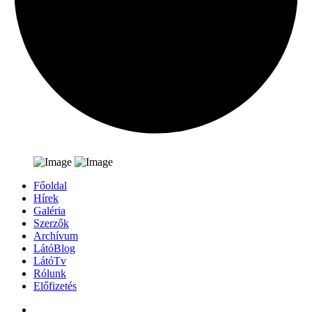
Főoldal
Hírek
Galéria
Szerzők
Archívum
LátóBlog
LátóTv
Rólunk
Előfizetés