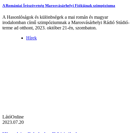
A Romániai Írószövetség Marosvásárhelyi Fiókjának szimpóziuma
A Hasonlóságok és különbségek a mai román és magyar
irodalomban című szimpóziumnak a Marosvásárhelyi Rádió Stúdió-
terme ad otthont, 2023. október 21-én, szombaton.
Hírek
LátóOnline
2023.07.20