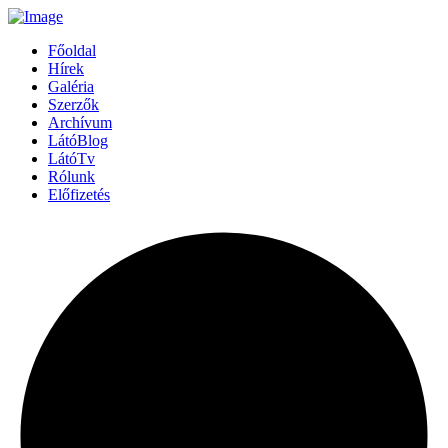
Főoldal
Hírek
Galéria
Szerzők
Archívum
LátóBlog
LátóTv
Rólunk
Előfizetés