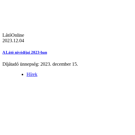
LátóOnline
2023.12.04
A Látó nívódíjai 2023-ban
Díjátadó ünnepség: 2023. december 15.
Hírek