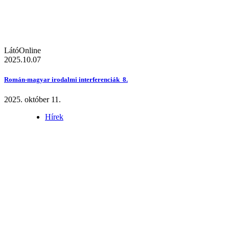
LátóOnline
2025.10.07
Román-magyar irodalmi interferenciák 8.
2025. október 11.
Hírek