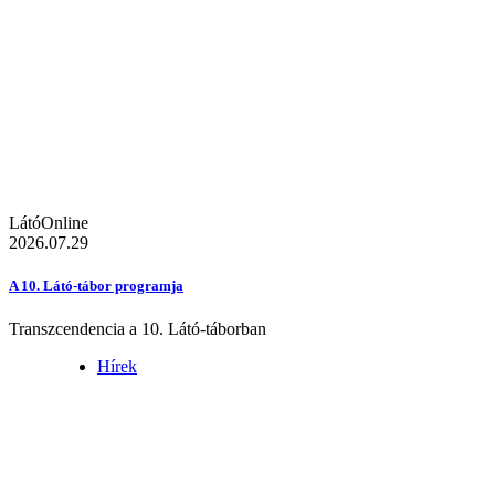
LátóOnline
2026.07.29
A 10. Látó-tábor programja
Transzcendencia a 10. Látó-táborban
Hírek