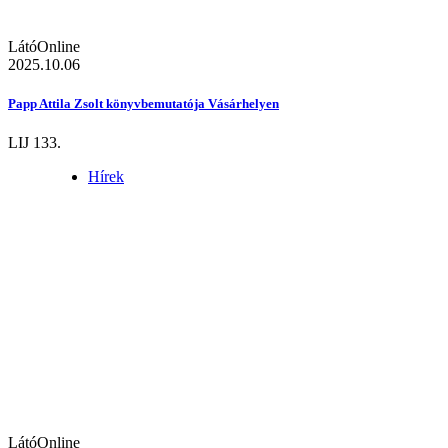
LátóOnline
2025.10.06
Papp Attila Zsolt könyvbemutatója Vásárhelyen
LIJ 133.
Hírek
LátóOnline