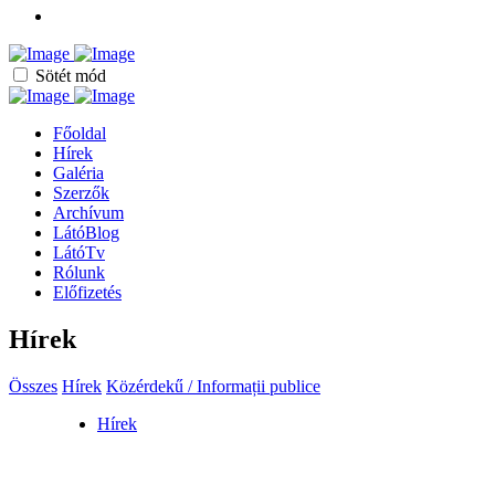
Sötét mód
Főoldal
Hírek
Galéria
Szerzők
Archívum
LátóBlog
LátóTv
Rólunk
Előfizetés
Hírek
Összes
Hírek
Közérdekű / Informații publice
Hírek