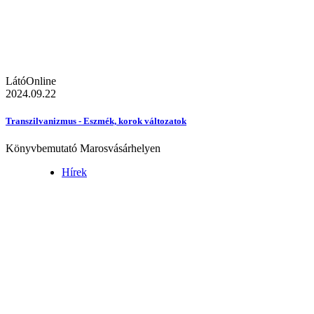
LátóOnline
2024.09.22
Transzilvanizmus - Eszmék, korok változatok
Könyvbemutató Marosvásárhelyen
Hírek