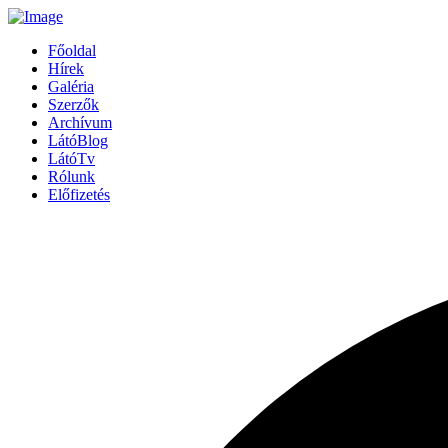
Főoldal
Hírek
Galéria
Szerzők
Archívum
LátóBlog
LátóTv
Rólunk
Előfizetés