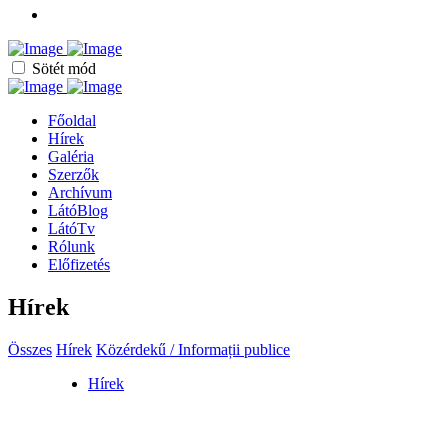
Sötét mód
Főoldal
Hírek
Galéria
Szerzők
Archívum
LátóBlog
LátóTv
Rólunk
Előfizetés
Hírek
Összes
Hírek
Közérdekű / Informații publice
Hírek