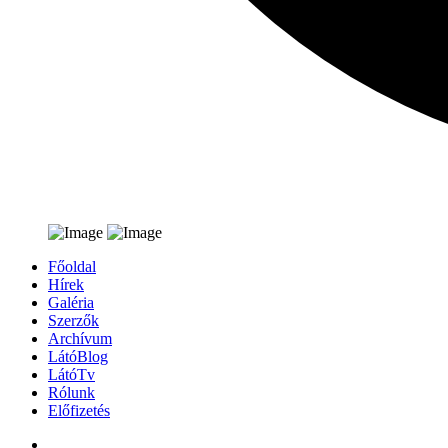
Főoldal
Hírek
Galéria
Szerzők
Archívum
LátóBlog
LátóTv
Rólunk
Előfizetés