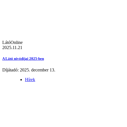
LátóOnline
2025.11.21
A Látó nívódíjai 2025-ben
Díjátadó: 2025. december 13.
Hírek