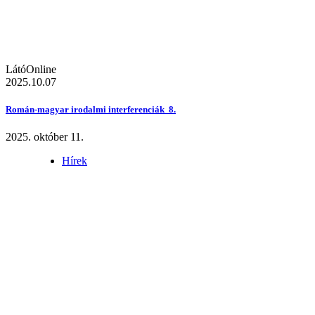
LátóOnline
2025.10.07
Román-magyar irodalmi interferenciák 8.
2025. október 11.
Hírek