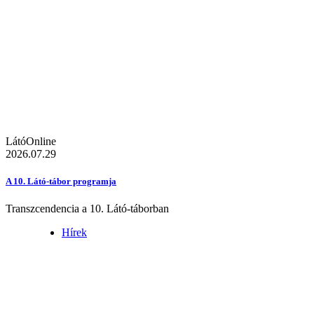
LátóOnline
2026.07.29
A 10. Látó-tábor programja
Transzcendencia a 10. Látó-táborban
Hírek