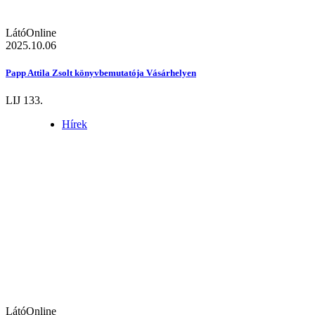
LátóOnline
2025.10.06
Papp Attila Zsolt könyvbemutatója Vásárhelyen
LIJ 133.
Hírek
LátóOnline