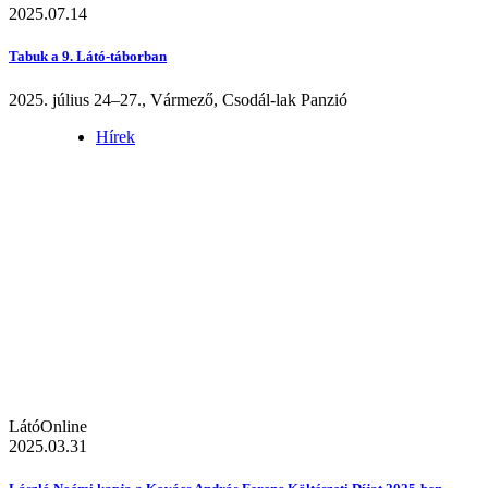
2025.07.14
Tabuk a 9. Látó-táborban
2025. július 24–27., Vármező, Csodál-lak Panzió
Hírek
LátóOnline
2025.03.31