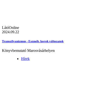
LátóOnline
2024.09.22
Transzilvanizmus - Eszmék, korok változatok
Könyvbemutató Marosvásárhelyen
Hírek