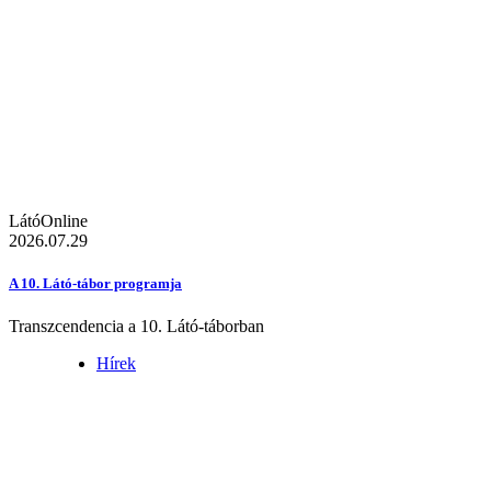
LátóOnline
2026.07.29
A 10. Látó-tábor programja
Transzcendencia a 10. Látó-táborban
Hírek