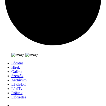
Főoldal
Hírek
Galéria
Szerzők
Archívum
LátóBlog
LátóTv
Rólunk
Előfizetés