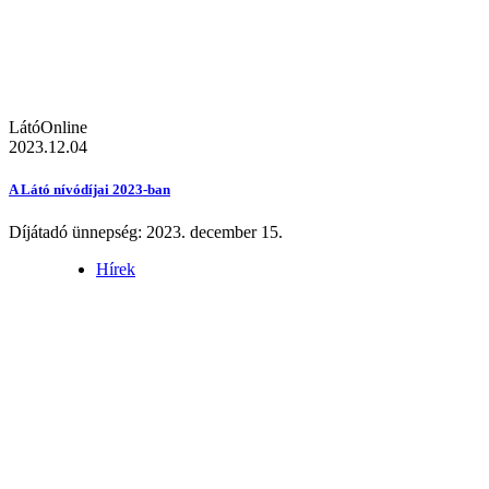
LátóOnline
2023.12.04
A Látó nívódíjai 2023-ban
Díjátadó ünnepség: 2023. december 15.
Hírek