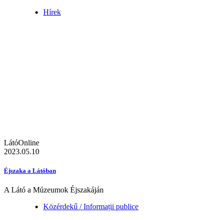
Hírek
LátóOnline
2023.05.10
Éjszaka a Látóban
A Látó a Múzeumok Éjszakáján
Közérdekű / Informații publice