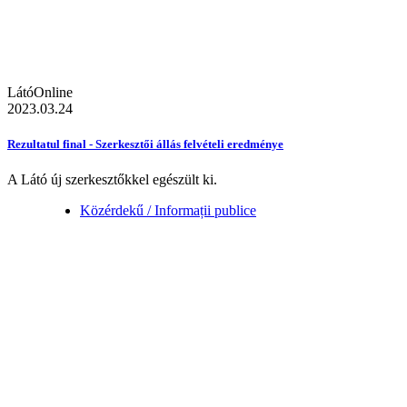
LátóOnline
2023.03.24
Rezultatul final - Szerkesztői állás felvételi eredménye
A Látó új szerkesztőkkel egészült ki.
Közérdekű / Informații publice