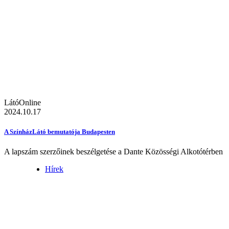
LátóOnline
2024.10.17
A SzínházLátó bemutatója Budapesten
A lapszám szerzőinek beszélgetése a Dante Közösségi Alkotótérben
Hírek