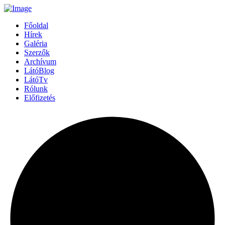
Főoldal
Hírek
Galéria
Szerzők
Archívum
LátóBlog
LátóTv
Rólunk
Előfizetés