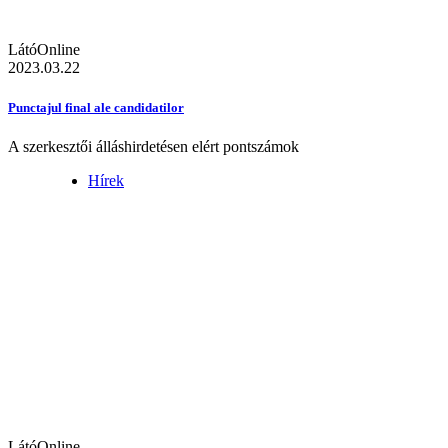
LátóOnline
2023.03.22
Punctajul final ale candidatilor
A szerkesztői álláshirdetésen elért pontszámok
Hírek
LátóOnline