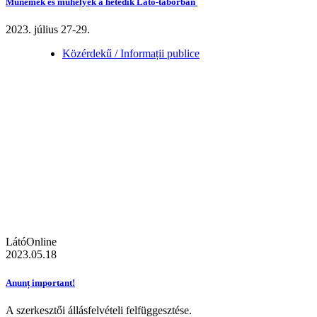
Műnemek és műhelyek a hetedik Látó-táborban
2023. július 27-29.
Közérdekű / Informații publice
LátóOnline
2023.05.18
Anunț important!
A szerkesztői állásfelvételi felfüggesztése.