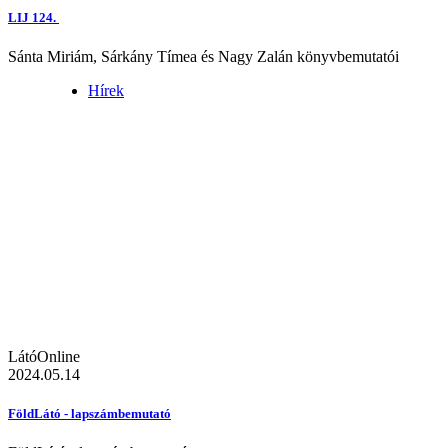
LIJ 124.
Sánta Miriám, Sárkány Tímea és Nagy Zalán könyvbemutatói
Hírek
LátóOnline
2024.05.14
FöldLátó - lapszámbemutató