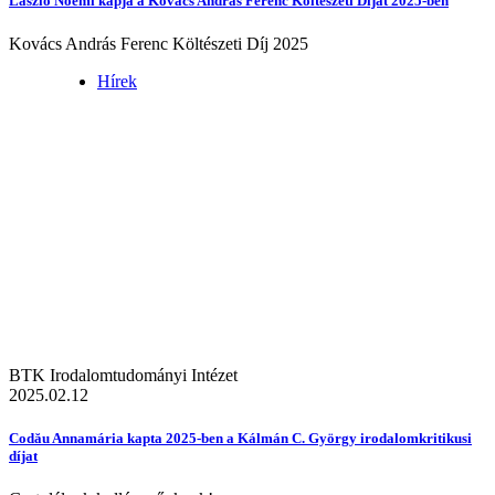
László Noémi kapja a Kovács András Ferenc Költészeti Díjat 2025-ben
Kovács András Ferenc Költészeti Díj 2025
Hírek
BTK Irodalomtudományi Intézet
2025.02.12
Codău Annamária kapta 2025-ben a Kálmán C. György irodalomkritikusi
díjat