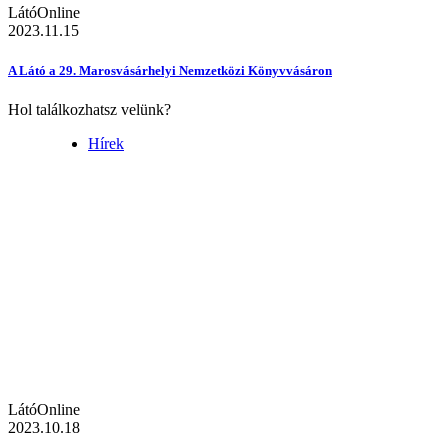
LátóOnline
2023.11.15
A Látó a 29. Marosvásárhelyi Nemzetközi Könyvvásáron
Hol találkozhatsz velünk?
Hírek
LátóOnline
2023.10.18