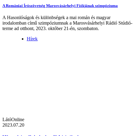
A Romániai Írószövetség Marosvásárhelyi Fiókjának szimpóziuma
A Hasonlóságok és különbségek a mai román és magyar
irodalomban című szimpóziumnak a Marosvásárhelyi Rádió Stúdió-
terme ad otthont, 2023. október 21-én, szombaton.
Hírek
LátóOnline
2023.07.20