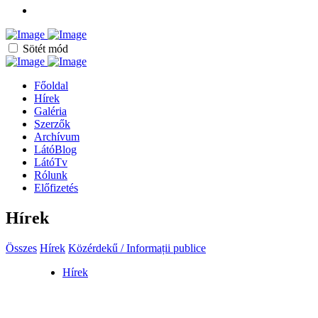
Sötét mód
Főoldal
Hírek
Galéria
Szerzők
Archívum
LátóBlog
LátóTv
Rólunk
Előfizetés
Hírek
Összes
Hírek
Közérdekű / Informații publice
Hírek