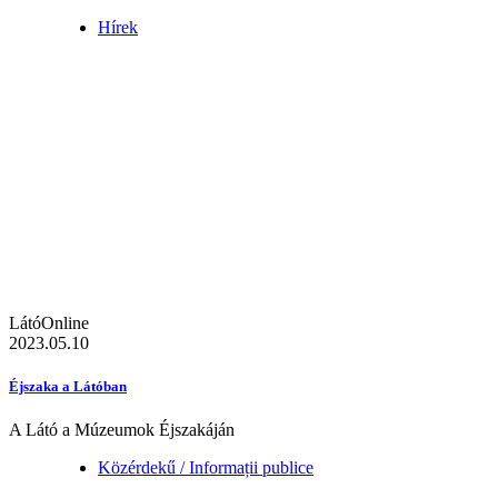
Hírek
LátóOnline
2023.05.10
Éjszaka a Látóban
A Látó a Múzeumok Éjszakáján
Közérdekű / Informații publice