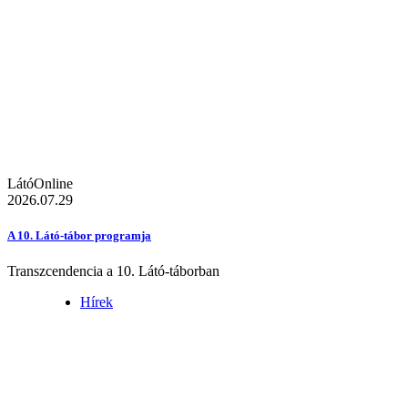
LátóOnline
2026.07.29
A 10. Látó-tábor programja
Transzcendencia a 10. Látó-táborban
Hírek