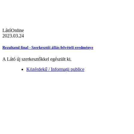
LátóOnline
2023.03.24
Rezultatul final - Szerkesztői állás felvételi eredménye
A Látó új szerkesztőkkel egészült ki.
Közérdekű / Informații publice