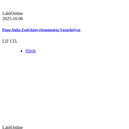
LátóOnline
2025.10.06
Papp Attila Zsolt könyvbemutatója Vásárhelyen
LIJ 133.
Hírek
LátóOnline