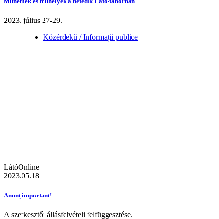
Műnemek és műhelyek a hetedik Látó-táborban
2023. július 27-29.
Közérdekű / Informații publice
LátóOnline
2023.05.18
Anunț important!
A szerkesztői állásfelvételi felfüggesztése.