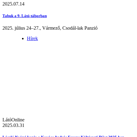
2025.07.14
Tabuk a 9. Látó-táborban
2025. július 24–27., Vármező, Csodál-lak Panzió
Hírek
LátóOnline
2025.03.31