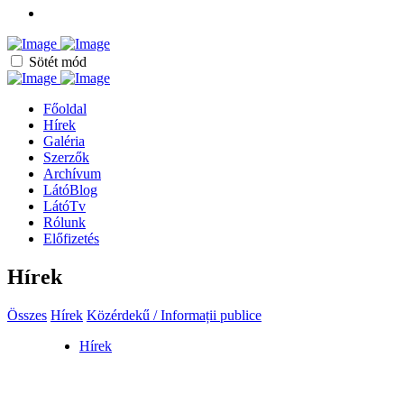
Sötét mód
Főoldal
Hírek
Galéria
Szerzők
Archívum
LátóBlog
LátóTv
Rólunk
Előfizetés
Hírek
Összes
Hírek
Közérdekű / Informații publice
Hírek