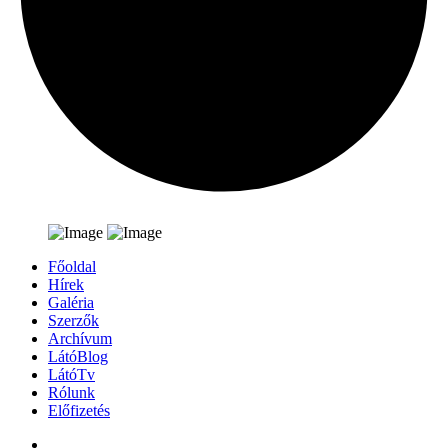
Főoldal
Hírek
Galéria
Szerzők
Archívum
LátóBlog
LátóTv
Rólunk
Előfizetés