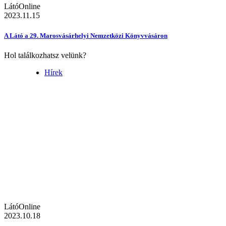
LátóOnline
2023.11.15
A Látó a 29. Marosvásárhelyi Nemzetközi Könyvvásáron
Hol találkozhatsz velünk?
Hírek
LátóOnline
2023.10.18