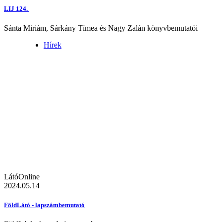
LIJ 124.
Sánta Miriám, Sárkány Tímea és Nagy Zalán könyvbemutatói
Hírek
LátóOnline
2024.05.14
FöldLátó - lapszámbemutató