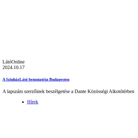
LátóOnline
2024.10.17
A SzínházLátó bemutatója Budapesten
A lapszám szerzőinek beszélgetése a Dante Közösségi Alkotótérben
Hírek