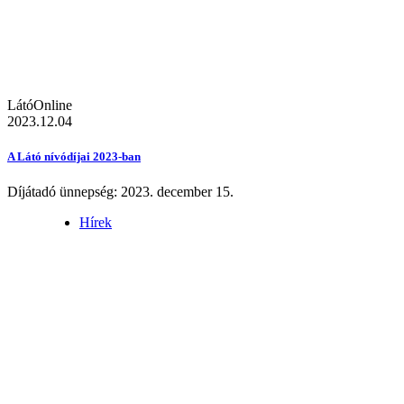
LátóOnline
2023.12.04
A Látó nívódíjai 2023-ban
Díjátadó ünnepség: 2023. december 15.
Hírek