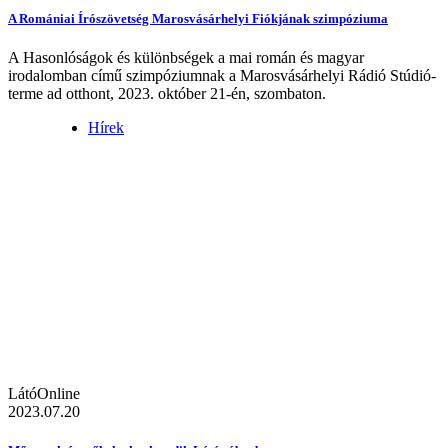
A Romániai Írószövetség Marosvásárhelyi Fiókjának szimpóziuma
A Hasonlóságok és különbségek a mai román és magyar
irodalomban című szimpóziumnak a Marosvásárhelyi Rádió Stúdió-
terme ad otthont, 2023. október 21-én, szombaton.
Hírek
LátóOnline
2023.07.20