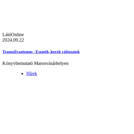
LátóOnline
2024.09.22
Transzilvanizmus - Eszmék, korok változatok
Könyvbemutató Marosvásárhelyen
Hírek