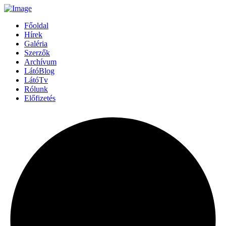
Főoldal
Hírek
Galéria
Szerzők
Archívum
LátóBlog
LátóTv
Rólunk
Előfizetés