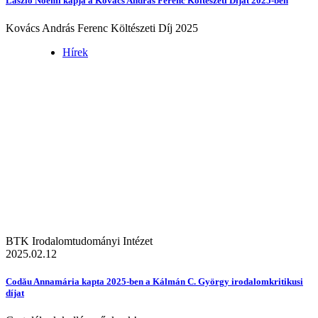
László Noémi kapja a Kovács András Ferenc Költészeti Díjat 2025-ben
Kovács András Ferenc Költészeti Díj 2025
Hírek
BTK Irodalomtudományi Intézet
2025.02.12
Codău Annamária kapta 2025-ben a Kálmán C. György irodalomkritikusi
díjat