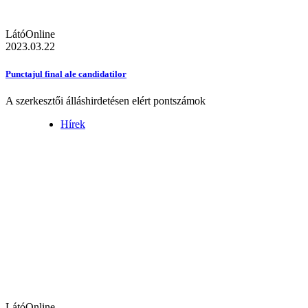
LátóOnline
2023.03.22
Punctajul final ale candidatilor
A szerkesztői álláshirdetésen elért pontszámok
Hírek
LátóOnline