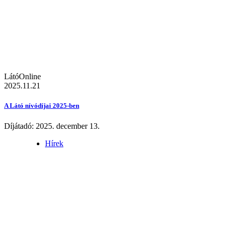
LátóOnline
2025.11.21
A Látó nívódíjai 2025-ben
Díjátadó: 2025. december 13.
Hírek