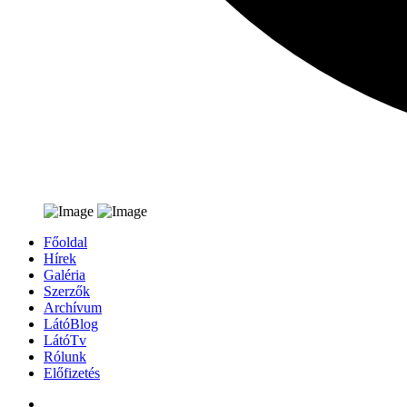
Főoldal
Hírek
Galéria
Szerzők
Archívum
LátóBlog
LátóTv
Rólunk
Előfizetés