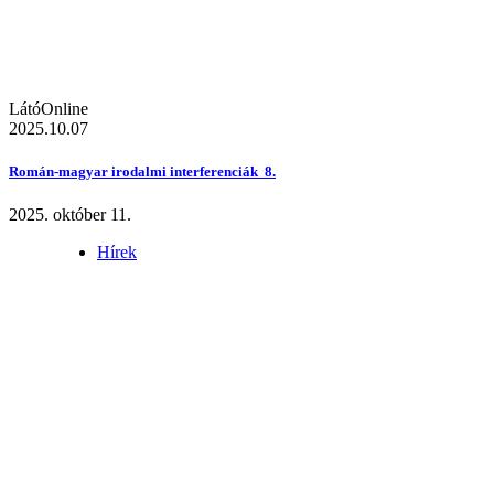
LátóOnline
2025.10.07
Román-magyar irodalmi interferenciák 8.
2025. október 11.
Hírek