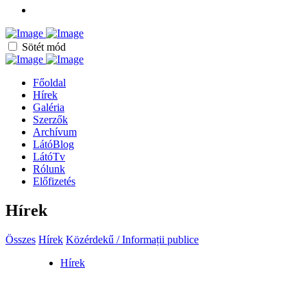
Sötét mód
Főoldal
Hírek
Galéria
Szerzők
Archívum
LátóBlog
LátóTv
Rólunk
Előfizetés
Hírek
Összes
Hírek
Közérdekű / Informații publice
Hírek