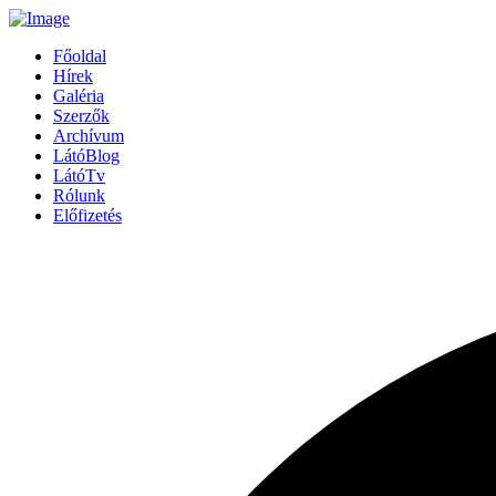
Főoldal
Hírek
Galéria
Szerzők
Archívum
LátóBlog
LátóTv
Rólunk
Előfizetés