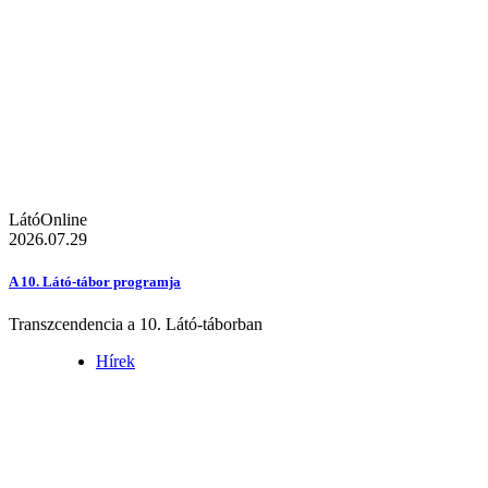
LátóOnline
2026.07.29
A 10. Látó-tábor programja
Transzcendencia a 10. Látó-táborban
Hírek