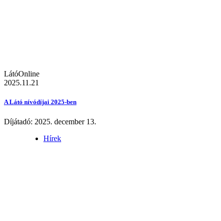
LátóOnline
2025.11.21
A Látó nívódíjai 2025-ben
Díjátadó: 2025. december 13.
Hírek