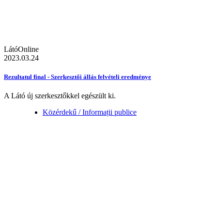
LátóOnline
2023.03.24
Rezultatul final - Szerkesztői állás felvételi eredménye
A Látó új szerkesztőkkel egészült ki.
Közérdekű / Informații publice