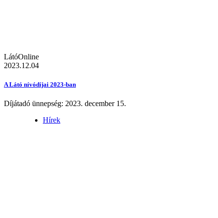
LátóOnline
2023.12.04
A Látó nívódíjai 2023-ban
Díjátadó ünnepség: 2023. december 15.
Hírek