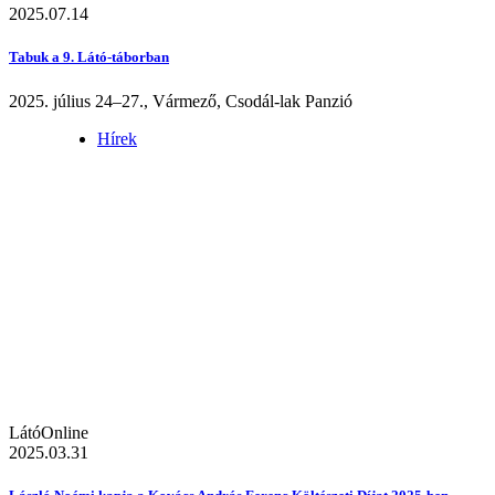
2025.07.14
Tabuk a 9. Látó-táborban
2025. július 24–27., Vármező, Csodál-lak Panzió
Hírek
LátóOnline
2025.03.31