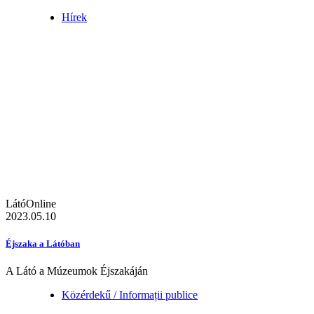
Hírek
LátóOnline
2023.05.10
Éjszaka a Látóban
A Látó a Múzeumok Éjszakáján
Közérdekű / Informații publice