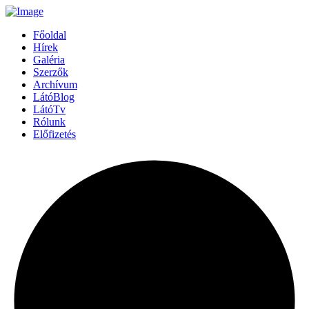
Főoldal
Hírek
Galéria
Szerzők
Archívum
LátóBlog
LátóTv
Rólunk
Előfizetés