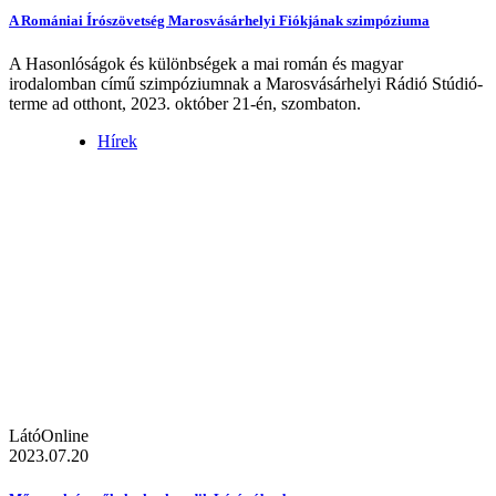
A Romániai Írószövetség Marosvásárhelyi Fiókjának szimpóziuma
A Hasonlóságok és különbségek a mai román és magyar
irodalomban című szimpóziumnak a Marosvásárhelyi Rádió Stúdió-
terme ad otthont, 2023. október 21-én, szombaton.
Hírek
LátóOnline
2023.07.20