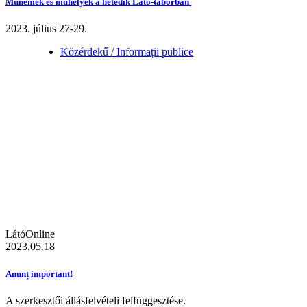
Műnemek és műhelyek a hetedik Látó-táborban
2023. július 27-29.
Közérdekű / Informații publice
LátóOnline
2023.05.18
Anunț important!
A szerkesztői állásfelvételi felfüggesztése.