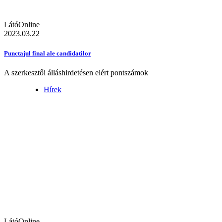
LátóOnline
2023.03.22
Punctajul final ale candidatilor
A szerkesztői álláshirdetésen elért pontszámok
Hírek
LátóOnline