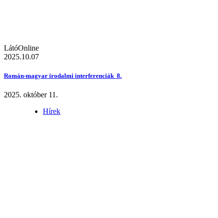
LátóOnline
2025.10.07
Román-magyar irodalmi interferenciák 8.
2025. október 11.
Hírek