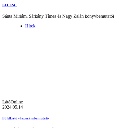
LIJ 124.
Sánta Miriám, Sárkány Tímea és Nagy Zalán könyvbemutatói
Hírek
LátóOnline
2024.05.14
FöldLátó - lapszámbemutató