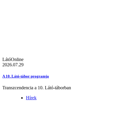
LátóOnline
2026.07.29
A 10. Látó-tábor programja
Transzcendencia a 10. Látó-táborban
Hírek