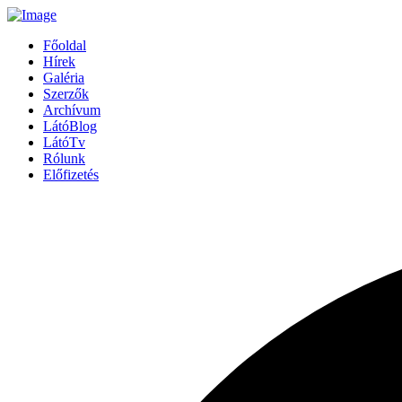
Főoldal
Hírek
Galéria
Szerzők
Archívum
LátóBlog
LátóTv
Rólunk
Előfizetés