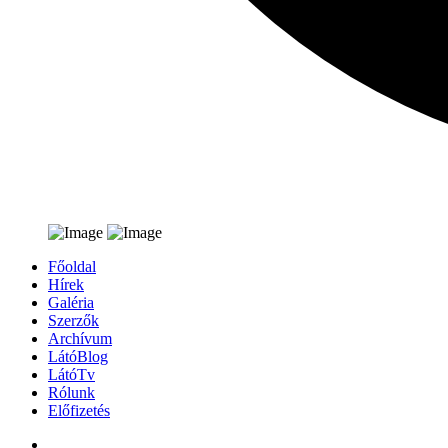
Főoldal
Hírek
Galéria
Szerzők
Archívum
LátóBlog
LátóTv
Rólunk
Előfizetés