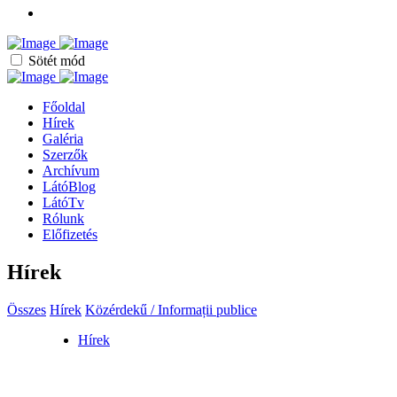
Sötét mód
Főoldal
Hírek
Galéria
Szerzők
Archívum
LátóBlog
LátóTv
Rólunk
Előfizetés
Hírek
Összes
Hírek
Közérdekű / Informații publice
Hírek