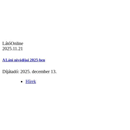
LátóOnline
2025.11.21
A Látó nívódíjai 2025-ben
Díjátadó: 2025. december 13.
Hírek