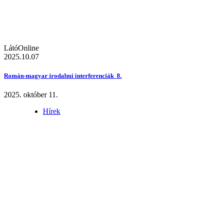
LátóOnline
2025.10.07
Román-magyar irodalmi interferenciák 8.
2025. október 11.
Hírek