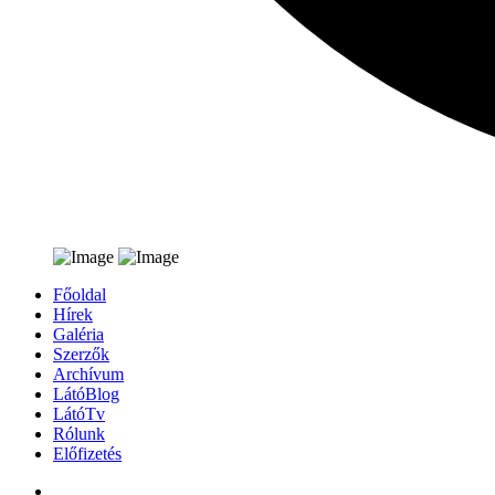
Főoldal
Hírek
Galéria
Szerzők
Archívum
LátóBlog
LátóTv
Rólunk
Előfizetés