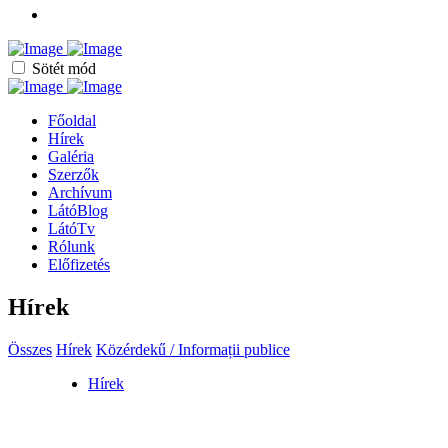
Sötét mód
Főoldal
Hírek
Galéria
Szerzők
Archívum
LátóBlog
LátóTv
Rólunk
Előfizetés
Hírek
Összes
Hírek
Közérdekű / Informații publice
Hírek