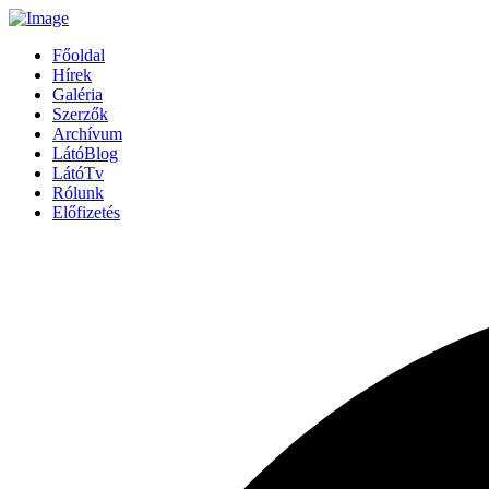
Főoldal
Hírek
Galéria
Szerzők
Archívum
LátóBlog
LátóTv
Rólunk
Előfizetés