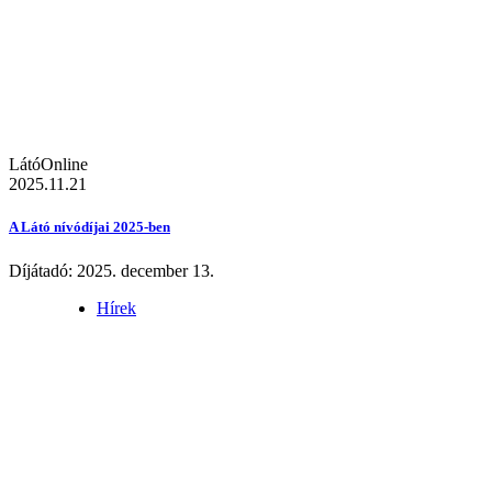
LátóOnline
2025.11.21
A Látó nívódíjai 2025-ben
Díjátadó: 2025. december 13.
Hírek