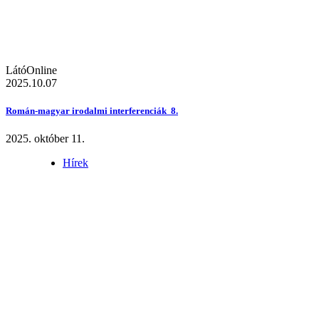
LátóOnline
2025.10.07
Román-magyar irodalmi interferenciák 8.
2025. október 11.
Hírek