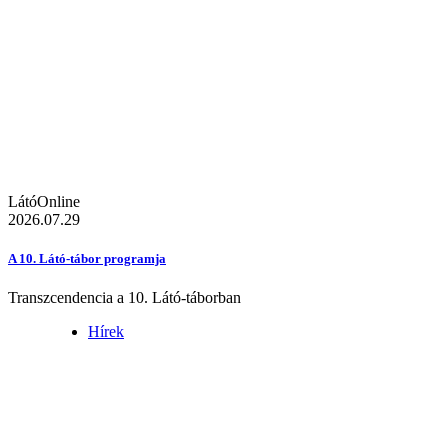
LátóOnline
2026.07.29
A 10. Látó-tábor programja
Transzcendencia a 10. Látó-táborban
Hírek