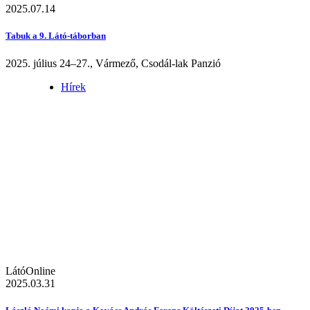
2025.07.14
Tabuk a 9. Látó-táborban
2025. július 24–27., Vármező, Csodál-lak Panzió
Hírek
LátóOnline
2025.03.31