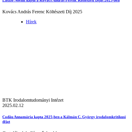
László Noémi kapja a Kovács András Ferenc Költészeti Díjat 2025-ben
Kovács András Ferenc Költészeti Díj 2025
Hírek
BTK Irodalomtudományi Intézet
2025.02.12
Codău Annamária kapta 2025-ben a Kálmán C. György irodalomkritikusi
díjat