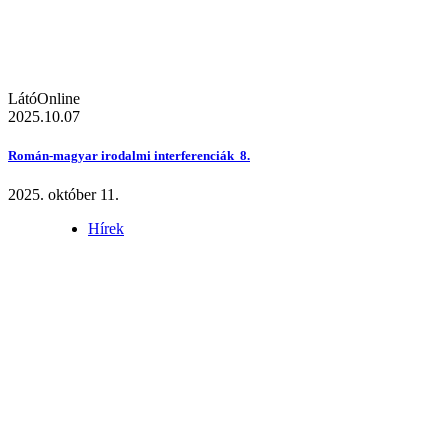
LátóOnline
2025.10.07
Román-magyar irodalmi interferenciák 8.
2025. október 11.
Hírek