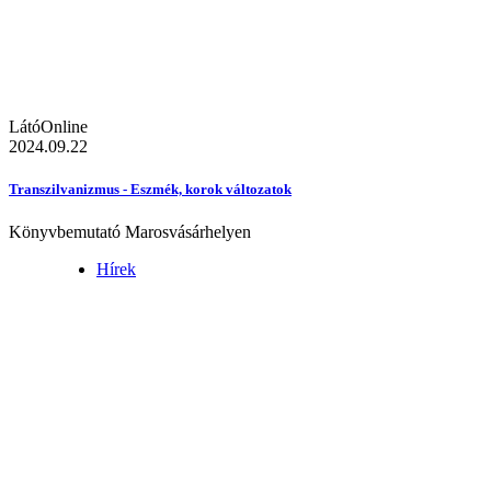
LátóOnline
2024.09.22
Transzilvanizmus - Eszmék, korok változatok
Könyvbemutató Marosvásárhelyen
Hírek