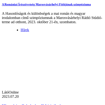
A Romániai Írószövetség Marosvásárhelyi Fiókjának szimpóziuma
A Hasonlóságok és különbségek a mai román és magyar
irodalomban című szimpóziumnak a Marosvásárhelyi Rádió Stúdió-
terme ad otthont, 2023. október 21-én, szombaton.
Hírek
LátóOnline
2023.07.20