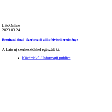
LátóOnline
2023.03.24
Rezultatul final - Szerkesztői állás felvételi eredménye
A Látó új szerkesztőkkel egészült ki.
Közérdekű / Informații publice