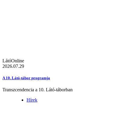
LátóOnline
2026.07.29
A 10. Látó-tábor programja
Transzcendencia a 10. Látó-táborban
Hírek