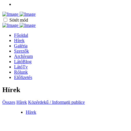
Sötét mód
Főoldal
Hírek
Galéria
Szerzők
Archívum
LátóBlog
LátóTv
Rólunk
Előfizetés
Hírek
Összes
Hírek
Közérdekű / Informații publice
Hírek