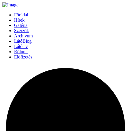
Főoldal
Hírek
Galéria
Szerzők
Archívum
LátóBlog
LátóTv
Rólunk
Előfizetés