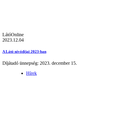
LátóOnline
2023.12.04
A Látó nívódíjai 2023-ban
Díjátadó ünnepség: 2023. december 15.
Hírek