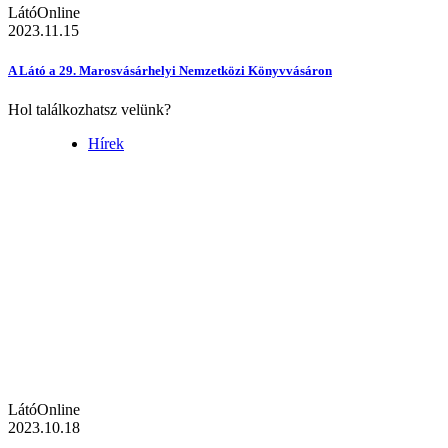
LátóOnline
2023.11.15
A Látó a 29. Marosvásárhelyi Nemzetközi Könyvvásáron
Hol találkozhatsz velünk?
Hírek
LátóOnline
2023.10.18