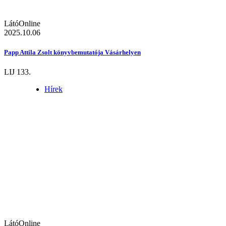
LátóOnline
2025.10.06
Papp Attila Zsolt könyvbemutatója Vásárhelyen
LIJ 133.
Hírek
LátóOnline