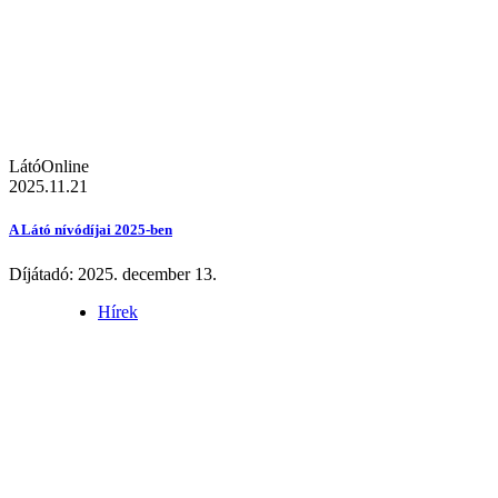
LátóOnline
2025.11.21
A Látó nívódíjai 2025-ben
Díjátadó: 2025. december 13.
Hírek