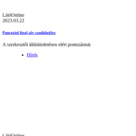
LátóOnline
2023.03.22
Punctajul final ale candidatilor
A szerkesztői álláshirdetésen elért pontszámok
Hírek
LátóOnline