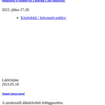
Műnemek és műhelyek a hetedik Látó-táborban
2023. július 27-29.
Közérdekű / Informații publice
LátóOnline
2023.05.18
Anunț important!
A szerkesztői állásfelvételi felfüggesztése.