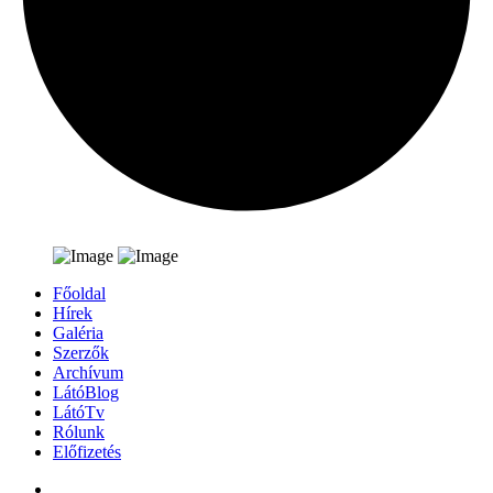
Főoldal
Hírek
Galéria
Szerzők
Archívum
LátóBlog
LátóTv
Rólunk
Előfizetés