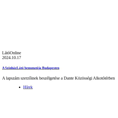
LátóOnline
2024.10.17
A SzínházLátó bemutatója Budapesten
A lapszám szerzőinek beszélgetése a Dante Közösségi Alkotótérben
Hírek