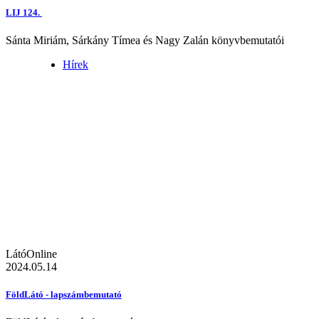
LIJ 124.
Sánta Miriám, Sárkány Tímea és Nagy Zalán könyvbemutatói
Hírek
LátóOnline
2024.05.14
FöldLátó - lapszámbemutató