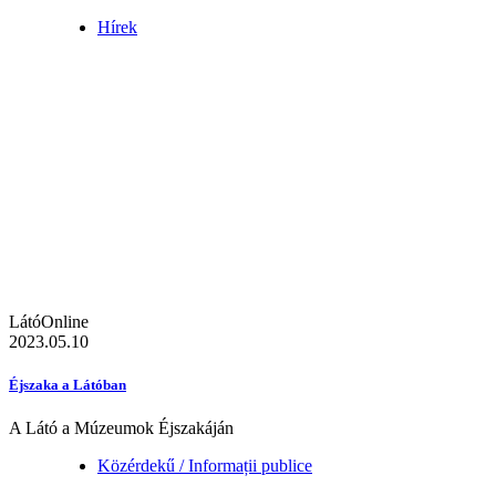
Hírek
LátóOnline
2023.05.10
Éjszaka a Látóban
A Látó a Múzeumok Éjszakáján
Közérdekű / Informații publice