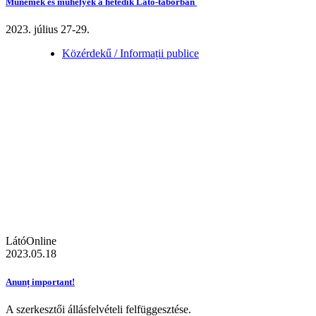
Műnemek és műhelyek a hetedik Látó-táborban
2023. július 27-29.
Közérdekű / Informații publice
LátóOnline
2023.05.18
Anunț important!
A szerkesztői állásfelvételi felfüggesztése.