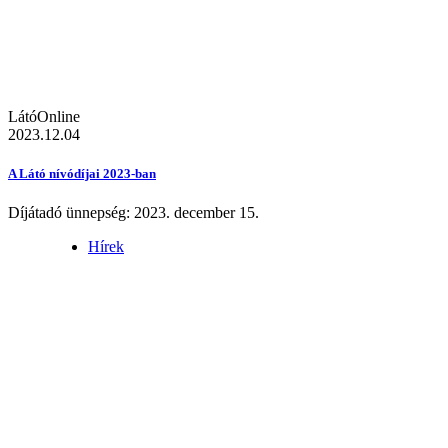
LátóOnline
2023.12.04
A Látó nívódíjai 2023-ban
Díjátadó ünnepség: 2023. december 15.
Hírek