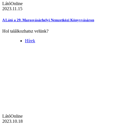
LátóOnline
2023.11.15
A Látó a 29. Marosvásárhelyi Nemzetközi Könyvvásáron
Hol találkozhatsz velünk?
Hírek
LátóOnline
2023.10.18