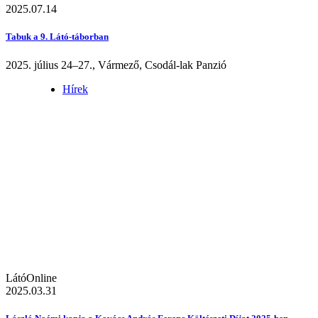
2025.07.14
Tabuk a 9. Látó-táborban
2025. július 24–27., Vármező, Csodál-lak Panzió
Hírek
LátóOnline
2025.03.31