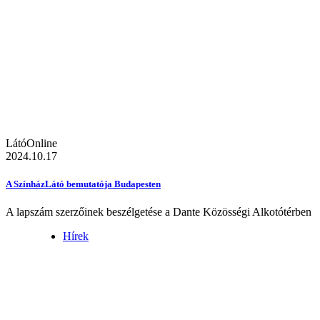
LátóOnline
2024.10.17
A SzínházLátó bemutatója Budapesten
A lapszám szerzőinek beszélgetése a Dante Közösségi Alkotótérben
Hírek