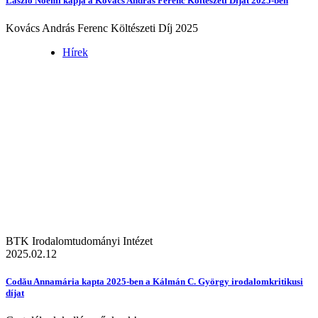
László Noémi kapja a Kovács András Ferenc Költészeti Díjat 2025-ben
Kovács András Ferenc Költészeti Díj 2025
Hírek
BTK Irodalomtudományi Intézet
2025.02.12
Codău Annamária kapta 2025-ben a Kálmán C. György irodalomkritikusi
díjat