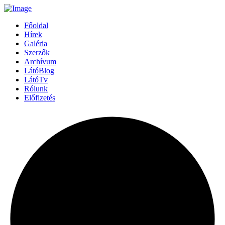
Főoldal
Hírek
Galéria
Szerzők
Archívum
LátóBlog
LátóTv
Rólunk
Előfizetés