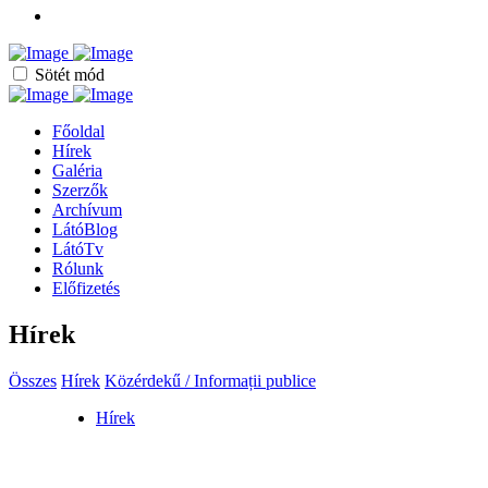
Sötét mód
Főoldal
Hírek
Galéria
Szerzők
Archívum
LátóBlog
LátóTv
Rólunk
Előfizetés
Hírek
Összes
Hírek
Közérdekű / Informații publice
Hírek