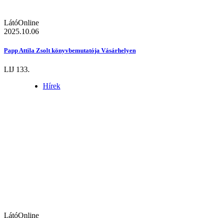
LátóOnline
2025.10.06
Papp Attila Zsolt könyvbemutatója Vásárhelyen
LIJ 133.
Hírek
LátóOnline