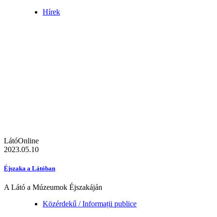
Hírek
LátóOnline
2023.05.10
Éjszaka a Látóban
A Látó a Múzeumok Éjszakáján
Közérdekű / Informații publice