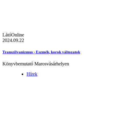
LátóOnline
2024.09.22
Transzilvanizmus - Eszmék, korok változatok
Könyvbemutató Marosvásárhelyen
Hírek