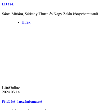
LIJ 124.
Sánta Miriám, Sárkány Tímea és Nagy Zalán könyvbemutatói
Hírek
LátóOnline
2024.05.14
FöldLátó - lapszámbemutató