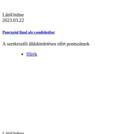
LátóOnline
2023.03.22
Punctajul final ale candidatilor
A szerkesztői álláshirdetésen elért pontszámok
Hírek
LátóOnline