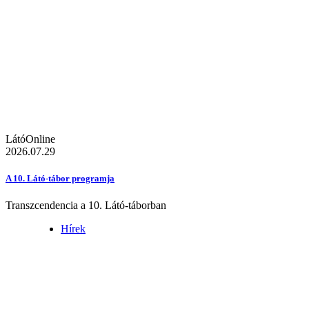
LátóOnline
2026.07.29
A 10. Látó-tábor programja
Transzcendencia a 10. Látó-táborban
Hírek