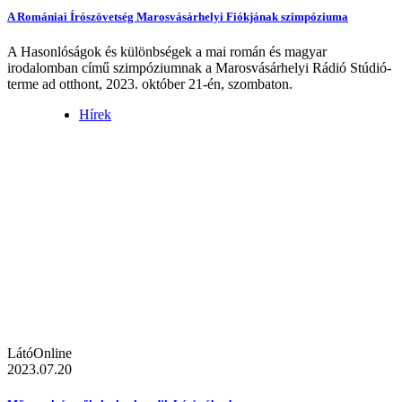
A Romániai Írószövetség Marosvásárhelyi Fiókjának szimpóziuma
A Hasonlóságok és különbségek a mai román és magyar
irodalomban című szimpóziumnak a Marosvásárhelyi Rádió Stúdió-
terme ad otthont, 2023. október 21-én, szombaton.
Hírek
LátóOnline
2023.07.20