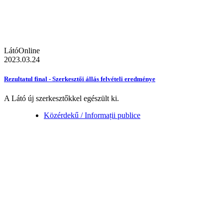
LátóOnline
2023.03.24
Rezultatul final - Szerkesztői állás felvételi eredménye
A Látó új szerkesztőkkel egészült ki.
Közérdekű / Informații publice