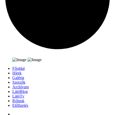
Főoldal
Hírek
Galéria
Szerzők
Archívum
LátóBlog
LátóTv
Rólunk
Előfizetés