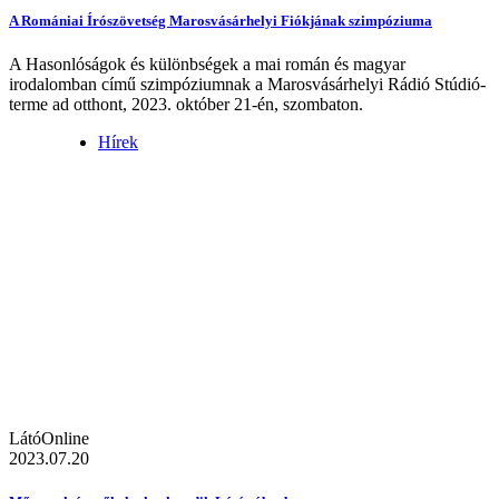
A Romániai Írószövetség Marosvásárhelyi Fiókjának szimpóziuma
A Hasonlóságok és különbségek a mai román és magyar
irodalomban című szimpóziumnak a Marosvásárhelyi Rádió Stúdió-
terme ad otthont, 2023. október 21-én, szombaton.
Hírek
LátóOnline
2023.07.20