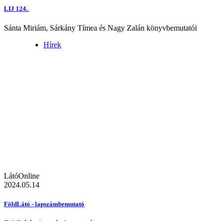
LIJ 124.
Sánta Miriám, Sárkány Tímea és Nagy Zalán könyvbemutatói
Hírek
LátóOnline
2024.05.14
FöldLátó - lapszámbemutató