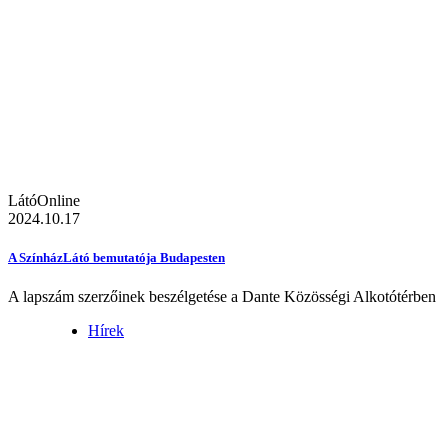
LátóOnline
2024.10.17
A SzínházLátó bemutatója Budapesten
A lapszám szerzőinek beszélgetése a Dante Közösségi Alkotótérben
Hírek