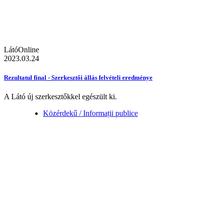
LátóOnline
2023.03.24
Rezultatul final - Szerkesztői állás felvételi eredménye
A Látó új szerkesztőkkel egészült ki.
Közérdekű / Informații publice