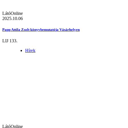
LátóOnline
2025.10.06
Papp Attila Zsolt könyvbemutatója Vásárhelyen
LIJ 133.
Hírek
LátóOnline