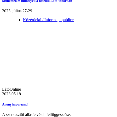
Műnemek és műhelyek a hetedik Látó-táborban
2023. július 27-29.
Közérdekű / Informații publice
LátóOnline
2023.05.18
Anunț important!
A szerkesztői állásfelvételi felfüggesztése.