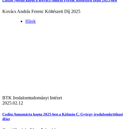
László Noémi kapja a Kovács András Ferenc Költészeti Díjat 2025-ben
Kovács András Ferenc Költészeti Díj 2025
Hírek
BTK Irodalomtudományi Intézet
2025.02.12
Codău Annamária kapta 2025-ben a Kálmán C. György irodalomkritikusi
díjat