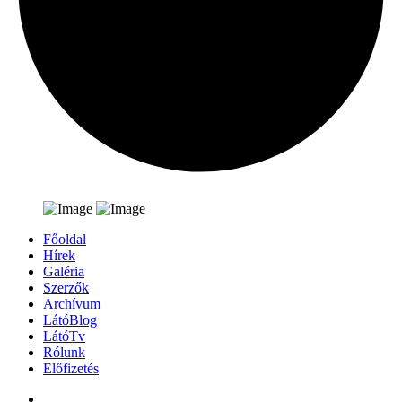
Főoldal
Hírek
Galéria
Szerzők
Archívum
LátóBlog
LátóTv
Rólunk
Előfizetés