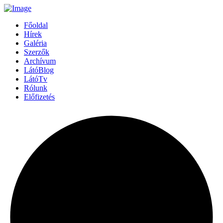
Főoldal
Hírek
Galéria
Szerzők
Archívum
LátóBlog
LátóTv
Rólunk
Előfizetés