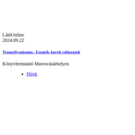
LátóOnline
2024.09.22
Transzilvanizmus - Eszmék, korok változatok
Könyvbemutató Marosvásárhelyen
Hírek