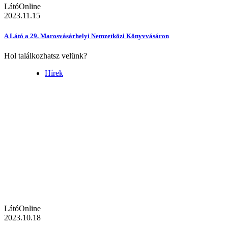
LátóOnline
2023.11.15
A Látó a 29. Marosvásárhelyi Nemzetközi Könyvvásáron
Hol találkozhatsz velünk?
Hírek
LátóOnline
2023.10.18