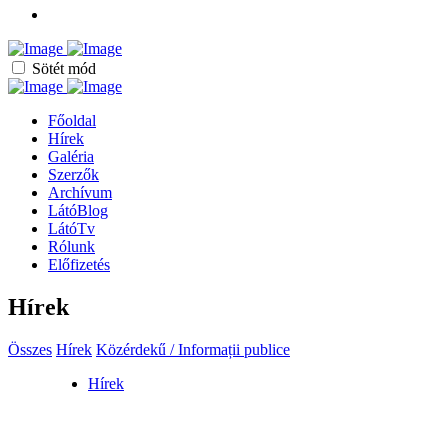
Sötét mód
Főoldal
Hírek
Galéria
Szerzők
Archívum
LátóBlog
LátóTv
Rólunk
Előfizetés
Hírek
Összes
Hírek
Közérdekű / Informații publice
Hírek