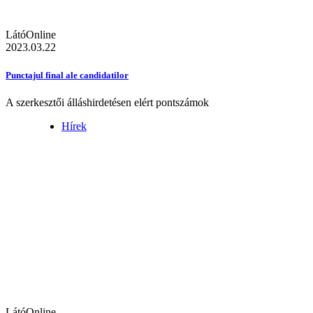
LátóOnline
2023.03.22
Punctajul final ale candidatilor
A szerkesztői álláshirdetésen elért pontszámok
Hírek
LátóOnline