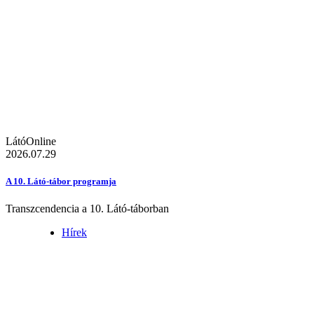
LátóOnline
2026.07.29
A 10. Látó-tábor programja
Transzcendencia a 10. Látó-táborban
Hírek