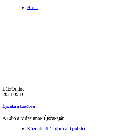
Hírek
LátóOnline
2023.05.10
Éjszaka a Látóban
A Látó a Múzeumok Éjszakáján
Közérdekű / Informații publice