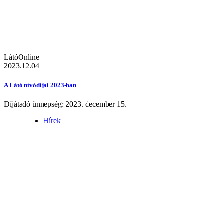
LátóOnline
2023.12.04
A Látó nívódíjai 2023-ban
Díjátadó ünnepség: 2023. december 15.
Hírek