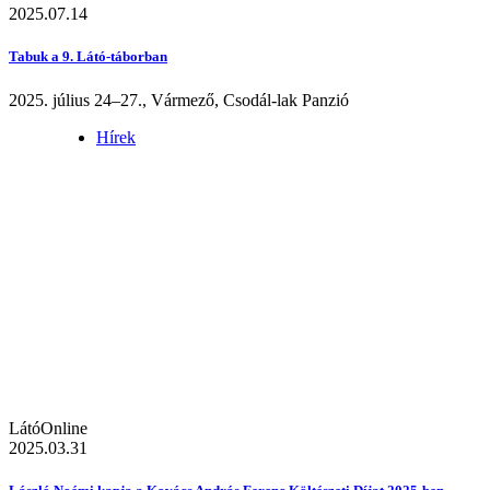
2025.07.14
Tabuk a 9. Látó-táborban
2025. július 24–27., Vármező, Csodál-lak Panzió
Hírek
LátóOnline
2025.03.31