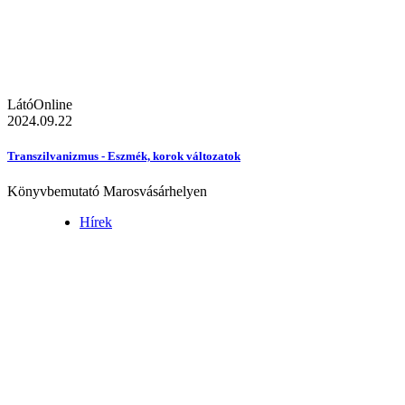
LátóOnline
2024.09.22
Transzilvanizmus - Eszmék, korok változatok
Könyvbemutató Marosvásárhelyen
Hírek