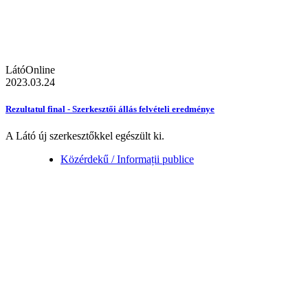
LátóOnline
2023.03.24
Rezultatul final - Szerkesztői állás felvételi eredménye
A Látó új szerkesztőkkel egészült ki.
Közérdekű / Informații publice