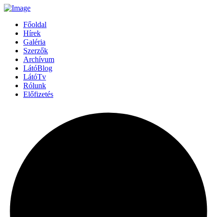
Főoldal
Hírek
Galéria
Szerzők
Archívum
LátóBlog
LátóTv
Rólunk
Előfizetés