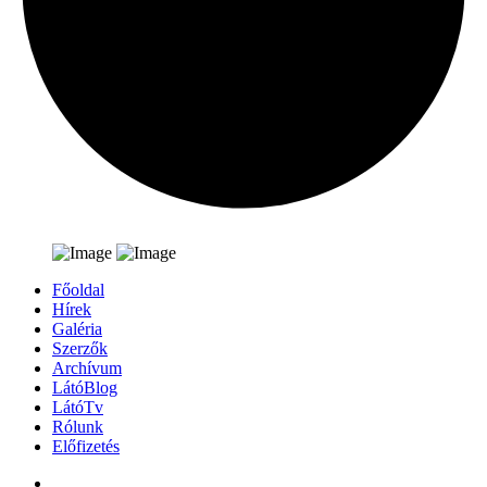
Főoldal
Hírek
Galéria
Szerzők
Archívum
LátóBlog
LátóTv
Rólunk
Előfizetés