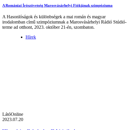
A Romániai Írószövetség Marosvásárhelyi Fiókjának szimpóziuma
A Hasonlóságok és különbségek a mai román és magyar
irodalomban című szimpóziumnak a Marosvásárhelyi Rádió Stúdió-
terme ad otthont, 2023. október 21-én, szombaton.
Hírek
LátóOnline
2023.07.20