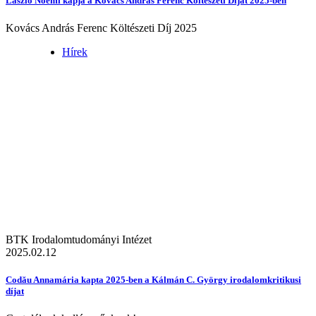
László Noémi kapja a Kovács András Ferenc Költészeti Díjat 2025-ben
Kovács András Ferenc Költészeti Díj 2025
Hírek
BTK Irodalomtudományi Intézet
2025.02.12
Codău Annamária kapta 2025-ben a Kálmán C. György irodalomkritikusi
díjat