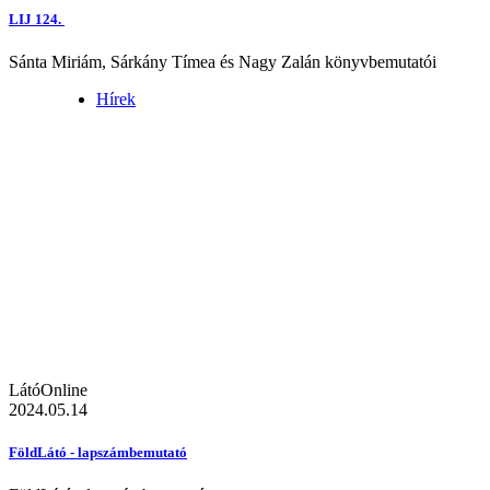
LIJ 124.
Sánta Miriám, Sárkány Tímea és Nagy Zalán könyvbemutatói
Hírek
LátóOnline
2024.05.14
FöldLátó - lapszámbemutató