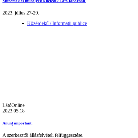
Műnemek és műhelyek a hetedik Látó-táborban
2023. július 27-29.
Közérdekű / Informații publice
LátóOnline
2023.05.18
Anunț important!
A szerkesztői állásfelvételi felfüggesztése.