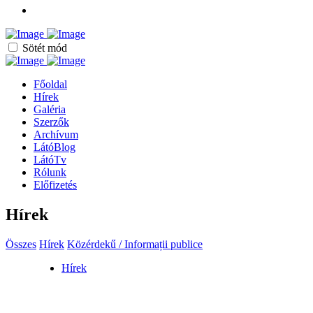
Sötét mód
Főoldal
Hírek
Galéria
Szerzők
Archívum
LátóBlog
LátóTv
Rólunk
Előfizetés
Hírek
Összes
Hírek
Közérdekű / Informații publice
Hírek