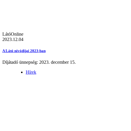
LátóOnline
2023.12.04
A Látó nívódíjai 2023-ban
Díjátadó ünnepség: 2023. december 15.
Hírek