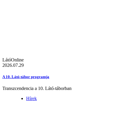
LátóOnline
2026.07.29
A 10. Látó-tábor programja
Transzcendencia a 10. Látó-táborban
Hírek