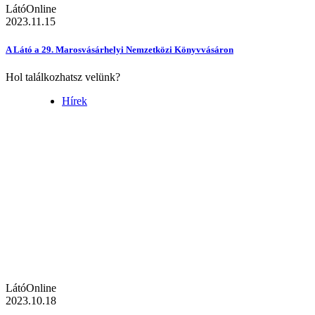
LátóOnline
2023.11.15
A Látó a 29. Marosvásárhelyi Nemzetközi Könyvvásáron
Hol találkozhatsz velünk?
Hírek
LátóOnline
2023.10.18