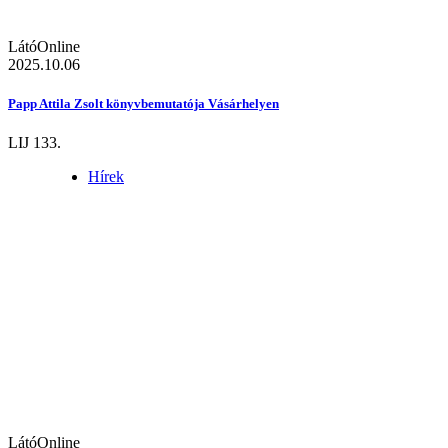
LátóOnline
2025.10.06
Papp Attila Zsolt könyvbemutatója Vásárhelyen
LIJ 133.
Hírek
LátóOnline