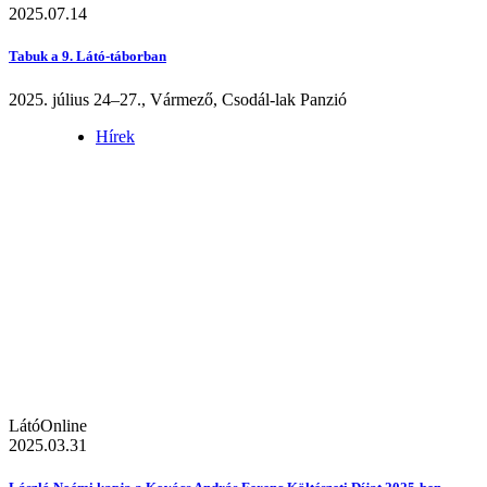
2025.07.14
Tabuk a 9. Látó-táborban
2025. július 24–27., Vármező, Csodál-lak Panzió
Hírek
LátóOnline
2025.03.31