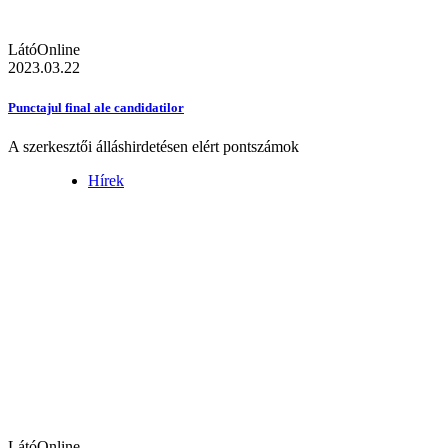
LátóOnline
2023.03.22
Punctajul final ale candidatilor
A szerkesztői álláshirdetésen elért pontszámok
Hírek
LátóOnline