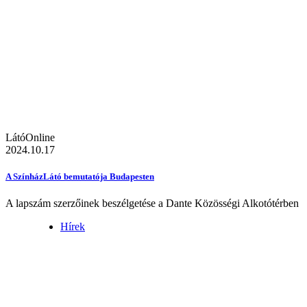
LátóOnline
2024.10.17
A SzínházLátó bemutatója Budapesten
A lapszám szerzőinek beszélgetése a Dante Közösségi Alkotótérben
Hírek