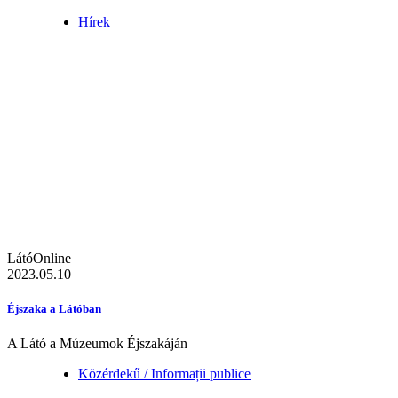
Hírek
LátóOnline
2023.05.10
Éjszaka a Látóban
A Látó a Múzeumok Éjszakáján
Közérdekű / Informații publice