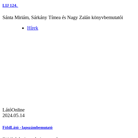
LIJ 124.
Sánta Miriám, Sárkány Tímea és Nagy Zalán könyvbemutatói
Hírek
LátóOnline
2024.05.14
FöldLátó - lapszámbemutató