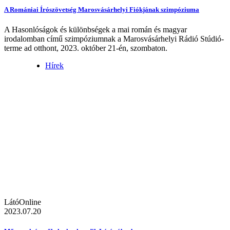
A Romániai Írószövetség Marosvásárhelyi Fiókjának szimpóziuma
A Hasonlóságok és különbségek a mai román és magyar
irodalomban című szimpóziumnak a Marosvásárhelyi Rádió Stúdió-
terme ad otthont, 2023. október 21-én, szombaton.
Hírek
LátóOnline
2023.07.20