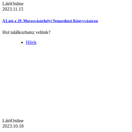
LátóOnline
2023.11.15
A Látó a 29. Marosvásárhelyi Nemzetközi Könyvvásáron
Hol találkozhatsz velünk?
Hírek
LátóOnline
2023.10.18