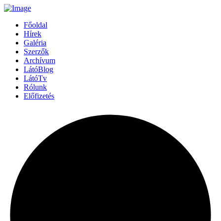
Főoldal
Hírek
Galéria
Szerzők
Archívum
LátóBlog
LátóTv
Rólunk
Előfizetés