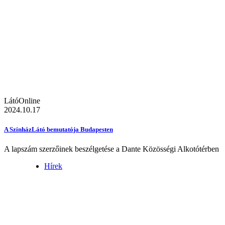
LátóOnline
2024.10.17
A SzínházLátó bemutatója Budapesten
A lapszám szerzőinek beszélgetése a Dante Közösségi Alkotótérben
Hírek