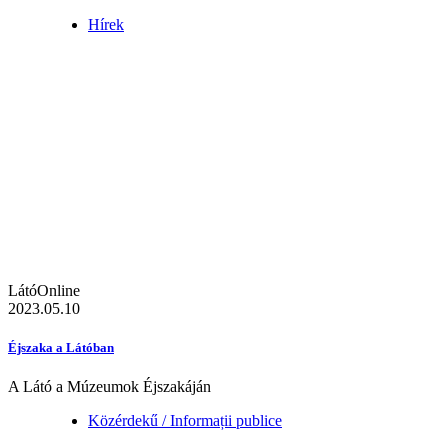
Hírek
LátóOnline
2023.05.10
Éjszaka a Látóban
A Látó a Múzeumok Éjszakáján
Közérdekű / Informații publice