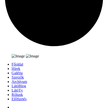
Főoldal
Hírek
Galéria
Szerzők
Archívum
LátóBlog
LátóTv
Rólunk
Előfizetés