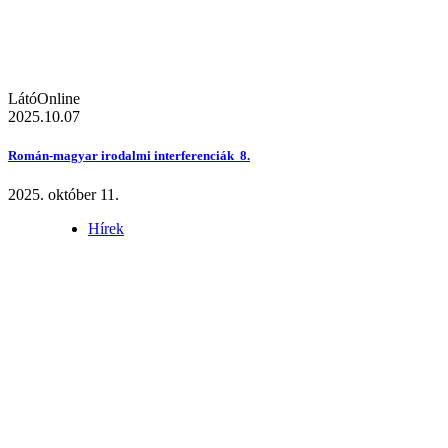
LátóOnline
2025.10.07
Román-magyar irodalmi interferenciák 8.
2025. október 11.
Hírek