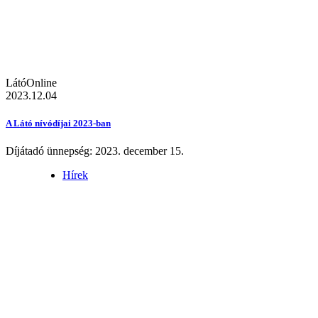
LátóOnline
2023.12.04
A Látó nívódíjai 2023-ban
Díjátadó ünnepség: 2023. december 15.
Hírek