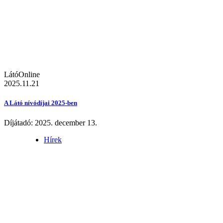
LátóOnline
2025.11.21
A Látó nívódíjai 2025-ben
Díjátadó: 2025. december 13.
Hírek