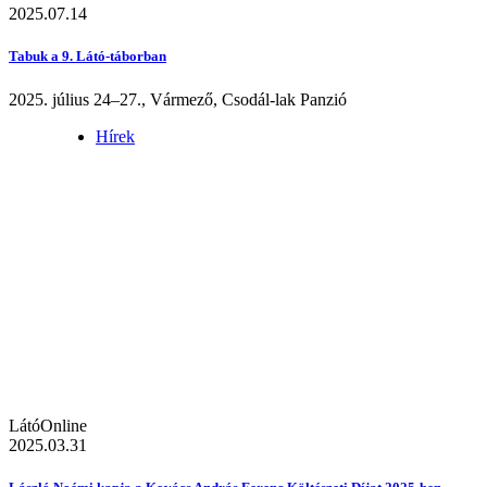
2025.07.14
Tabuk a 9. Látó-táborban
2025. július 24–27., Vármező, Csodál-lak Panzió
Hírek
LátóOnline
2025.03.31