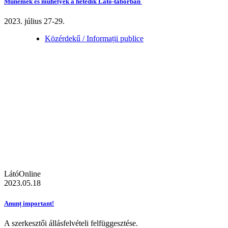
Műnemek és műhelyek a hetedik Látó-táborban
2023. július 27-29.
Közérdekű / Informații publice
LátóOnline
2023.05.18
Anunț important!
A szerkesztői állásfelvételi felfüggesztése.