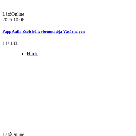
LátóOnline
2025.10.06
Papp Attila Zsolt könyvbemutatója Vásárhelyen
LIJ 133.
Hírek
LátóOnline