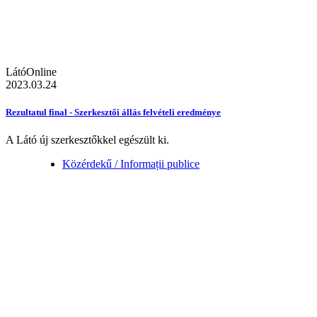
LátóOnline
2023.03.24
Rezultatul final - Szerkesztői állás felvételi eredménye
A Látó új szerkesztőkkel egészült ki.
Közérdekű / Informații publice