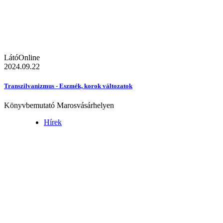
LátóOnline
2024.09.22
Transzilvanizmus - Eszmék, korok változatok
Könyvbemutató Marosvásárhelyen
Hírek