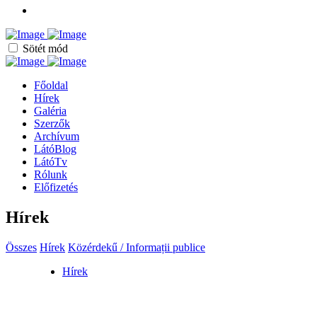
Sötét mód
Főoldal
Hírek
Galéria
Szerzők
Archívum
LátóBlog
LátóTv
Rólunk
Előfizetés
Hírek
Összes
Hírek
Közérdekű / Informații publice
Hírek