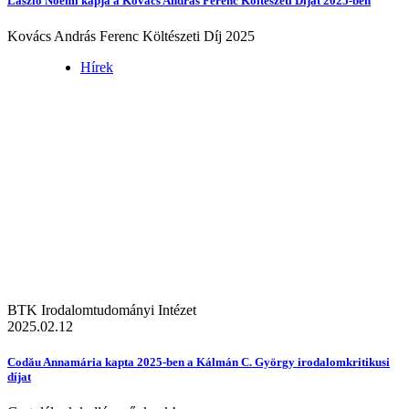
László Noémi kapja a Kovács András Ferenc Költészeti Díjat 2025-ben
Kovács András Ferenc Költészeti Díj 2025
Hírek
BTK Irodalomtudományi Intézet
2025.02.12
Codău Annamária kapta 2025-ben a Kálmán C. György irodalomkritikusi
díjat