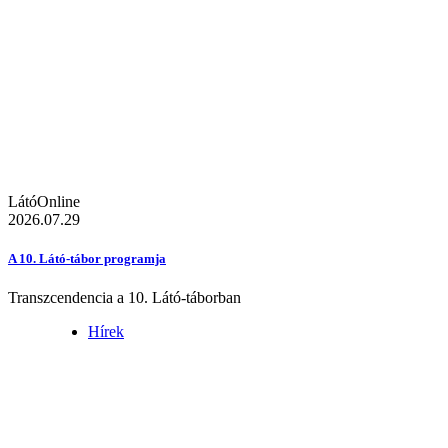
LátóOnline
2026.07.29
A 10. Látó-tábor programja
Transzcendencia a 10. Látó-táborban
Hírek