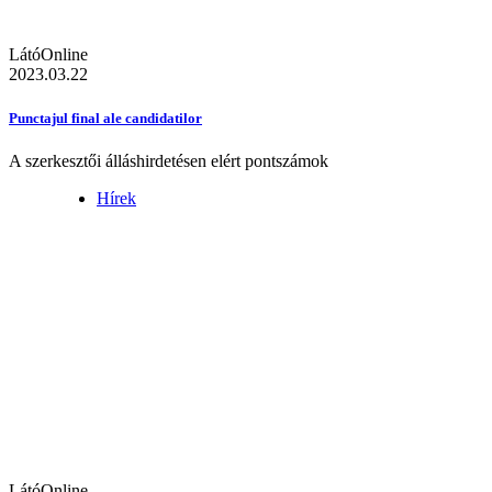
LátóOnline
2023.03.22
Punctajul final ale candidatilor
A szerkesztői álláshirdetésen elért pontszámok
Hírek
LátóOnline