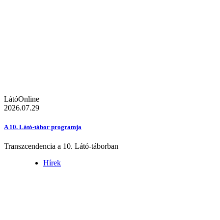
LátóOnline
2026.07.29
A 10. Látó-tábor programja
Transzcendencia a 10. Látó-táborban
Hírek