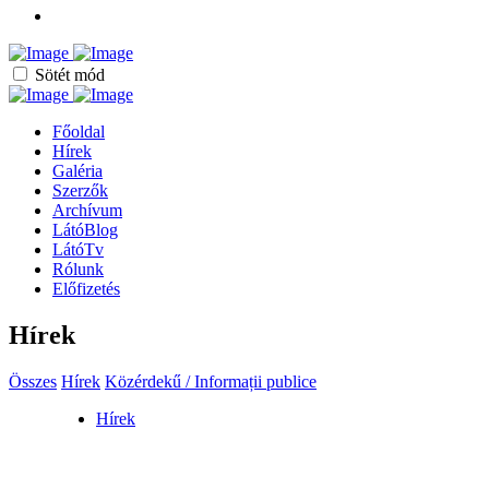
Sötét mód
Főoldal
Hírek
Galéria
Szerzők
Archívum
LátóBlog
LátóTv
Rólunk
Előfizetés
Hírek
Összes
Hírek
Közérdekű / Informații publice
Hírek