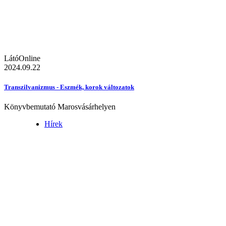
LátóOnline
2024.09.22
Transzilvanizmus - Eszmék, korok változatok
Könyvbemutató Marosvásárhelyen
Hírek