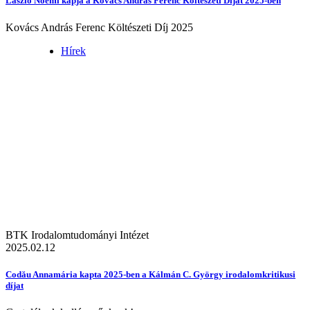
László Noémi kapja a Kovács András Ferenc Költészeti Díjat 2025-ben
Kovács András Ferenc Költészeti Díj 2025
Hírek
BTK Irodalomtudományi Intézet
2025.02.12
Codău Annamária kapta 2025-ben a Kálmán C. György irodalomkritikusi
díjat