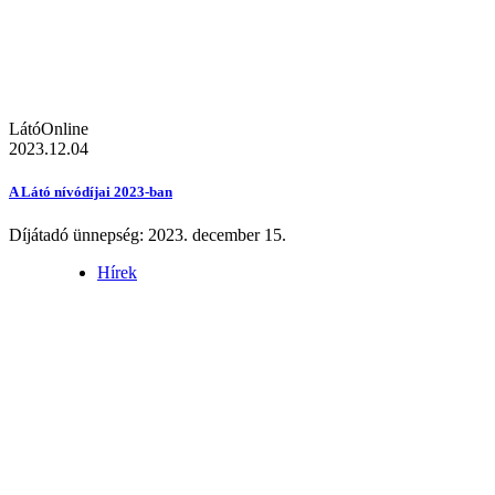
LátóOnline
2023.12.04
A Látó nívódíjai 2023-ban
Díjátadó ünnepség: 2023. december 15.
Hírek