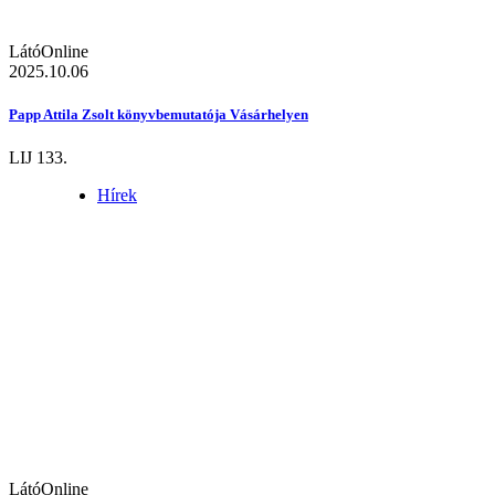
LátóOnline
2025.10.06
Papp Attila Zsolt könyvbemutatója Vásárhelyen
LIJ 133.
Hírek
LátóOnline