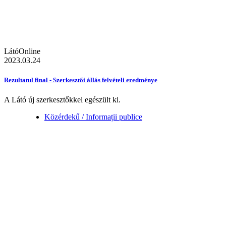
LátóOnline
2023.03.24
Rezultatul final - Szerkesztői állás felvételi eredménye
A Látó új szerkesztőkkel egészült ki.
Közérdekű / Informații publice