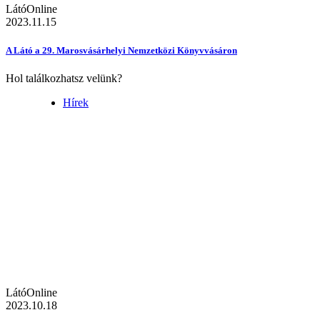
LátóOnline
2023.11.15
A Látó a 29. Marosvásárhelyi Nemzetközi Könyvvásáron
Hol találkozhatsz velünk?
Hírek
LátóOnline
2023.10.18