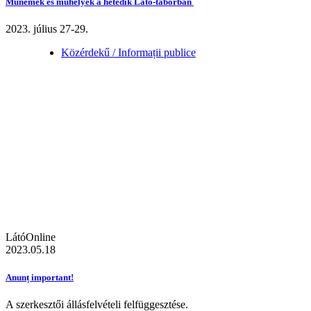
Műnemek és műhelyek a hetedik Látó-táborban
2023. július 27-29.
Közérdekű / Informații publice
LátóOnline
2023.05.18
Anunț important!
A szerkesztői állásfelvételi felfüggesztése.