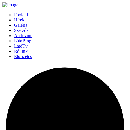
Főoldal
Hírek
Galéria
Szerzők
Archívum
LátóBlog
LátóTv
Rólunk
Előfizetés