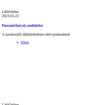
LátóOnline
2023.03.22
Punctajul final ale candidatilor
A szerkesztői álláshirdetésen elért pontszámok
Hírek
LátóOnline