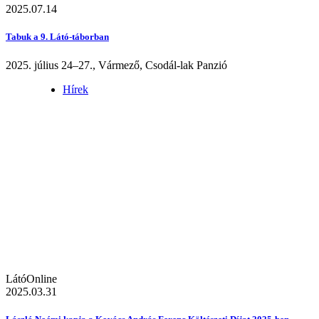
2025.07.14
Tabuk a 9. Látó-táborban
2025. július 24–27., Vármező, Csodál-lak Panzió
Hírek
LátóOnline
2025.03.31