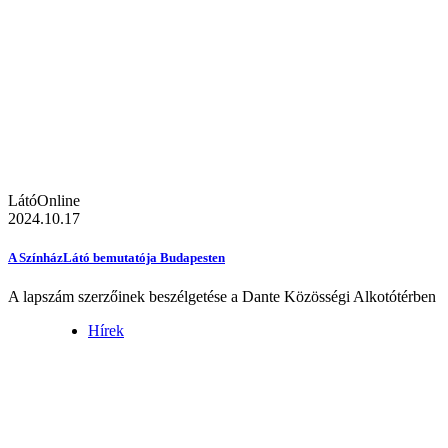
LátóOnline
2024.10.17
A SzínházLátó bemutatója Budapesten
A lapszám szerzőinek beszélgetése a Dante Közösségi Alkotótérben
Hírek