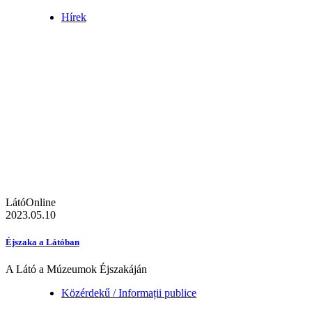
Hírek
LátóOnline
2023.05.10
Éjszaka a Látóban
A Látó a Múzeumok Éjszakáján
Közérdekű / Informații publice