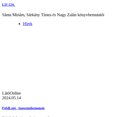
LIJ 124.
Sánta Miriám, Sárkány Tímea és Nagy Zalán könyvbemutatói
Hírek
LátóOnline
2024.05.14
FöldLátó - lapszámbemutató