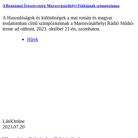
A Romániai Írószövetség Marosvásárhelyi Fiókjának szimpóziuma
A Hasonlóságok és különbségek a mai román és magyar
irodalomban című szimpóziumnak a Marosvásárhelyi Rádió Stúdió-
terme ad otthont, 2023. október 21-én, szombaton.
Hírek
LátóOnline
2023.07.20