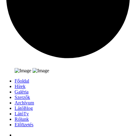
Főoldal
Hírek
Galéria
Szerzők
Archívum
LátóBlog
LátóTv
Rólunk
Előfizetés