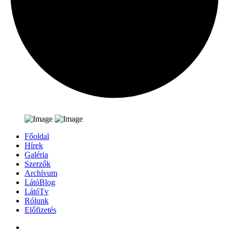
Főoldal
Hírek
Galéria
Szerzők
Archívum
LátóBlog
LátóTv
Rólunk
Előfizetés