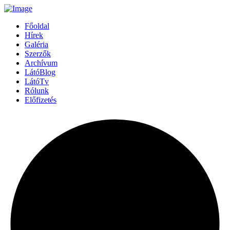
Főoldal
Hírek
Galéria
Szerzők
Archívum
LátóBlog
LátóTv
Rólunk
Előfizetés