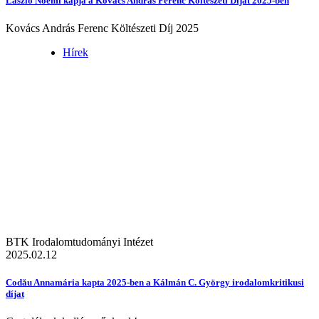
László Noémi kapja a Kovács András Ferenc Költészeti Díjat 2025-ben
Kovács András Ferenc Költészeti Díj 2025
Hírek
BTK Irodalomtudományi Intézet
2025.02.12
Codău Annamária kapta 2025-ben a Kálmán C. György irodalomkritikusi
díjat