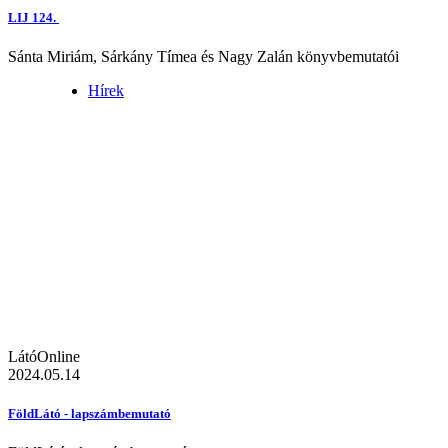
LIJ 124.
Sánta Miriám, Sárkány Tímea és Nagy Zalán könyvbemutatói
Hírek
LátóOnline
2024.05.14
FöldLátó - lapszámbemutató