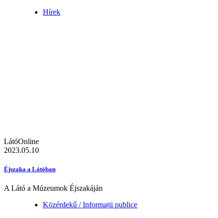
Hírek
LátóOnline
2023.05.10
Éjszaka a Látóban
A Látó a Múzeumok Éjszakáján
Közérdekű / Informații publice