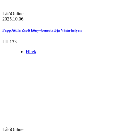
LátóOnline
2025.10.06
Papp Attila Zsolt könyvbemutatója Vásárhelyen
LIJ 133.
Hírek
LátóOnline