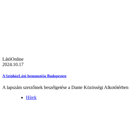
LátóOnline
2024.10.17
A SzínházLátó bemutatója Budapesten
A lapszám szerzőinek beszélgetése a Dante Közösségi Alkotótérben
Hírek