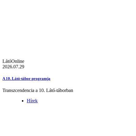
LátóOnline
2026.07.29
A 10. Látó-tábor programja
Transzcendencia a 10. Látó-táborban
Hírek