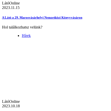
LátóOnline
2023.11.15
A Látó a 29. Marosvásárhelyi Nemzetközi Könyvvásáron
Hol találkozhatsz velünk?
Hírek
LátóOnline
2023.10.18