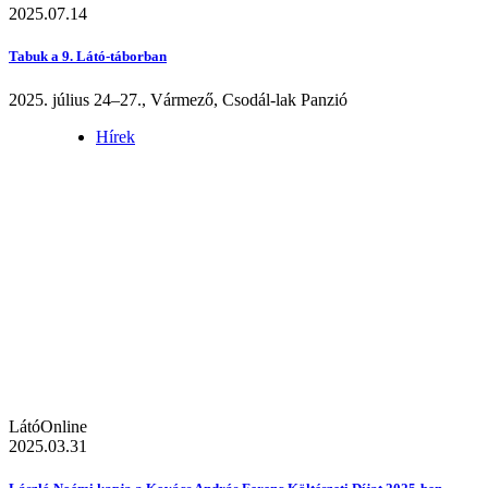
2025.07.14
Tabuk a 9. Látó-táborban
2025. július 24–27., Vármező, Csodál-lak Panzió
Hírek
LátóOnline
2025.03.31