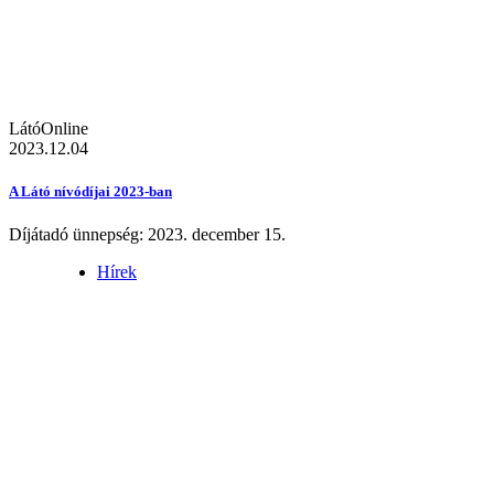
LátóOnline
2023.12.04
A Látó nívódíjai 2023-ban
Díjátadó ünnepség: 2023. december 15.
Hírek