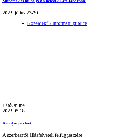
Műnemek és műhelyek a hetedik Látó-táborban
2023. július 27-29.
Közérdekű / Informații publice
LátóOnline
2023.05.18
Anunț important!
A szerkesztői állásfelvételi felfüggesztése.