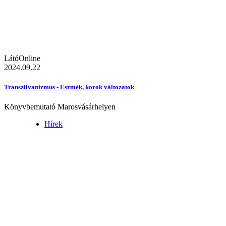
LátóOnline
2024.09.22
Transzilvanizmus - Eszmék, korok változatok
Könyvbemutató Marosvásárhelyen
Hírek