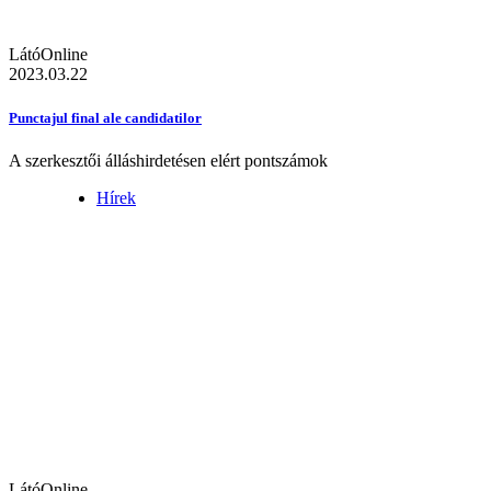
LátóOnline
2023.03.22
Punctajul final ale candidatilor
A szerkesztői álláshirdetésen elért pontszámok
Hírek
LátóOnline