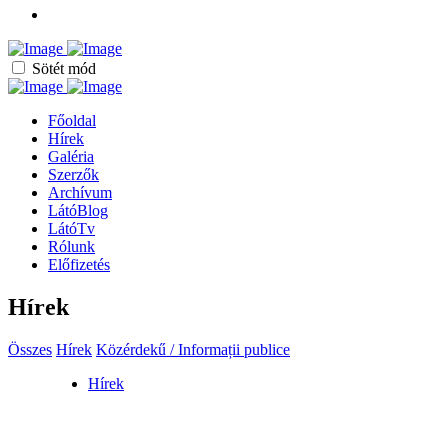
Sötét mód
Főoldal
Hírek
Galéria
Szerzők
Archívum
LátóBlog
LátóTv
Rólunk
Előfizetés
Hírek
Összes
Hírek
Közérdekű / Informații publice
Hírek