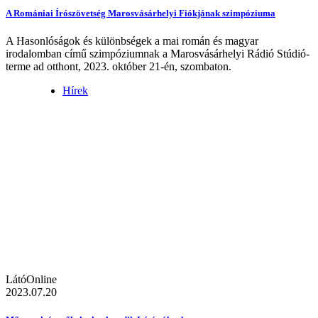
A Romániai Írószövetség Marosvásárhelyi Fiókjának szimpóziuma
A Hasonlóságok és különbségek a mai román és magyar
irodalomban című szimpóziumnak a Marosvásárhelyi Rádió Stúdió-
terme ad otthont, 2023. október 21-én, szombaton.
Hírek
LátóOnline
2023.07.20