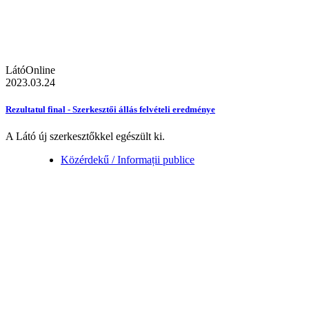
LátóOnline
2023.03.24
Rezultatul final - Szerkesztői állás felvételi eredménye
A Látó új szerkesztőkkel egészült ki.
Közérdekű / Informații publice