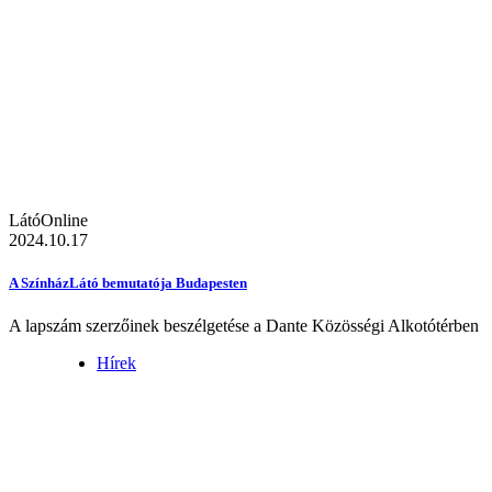
LátóOnline
2024.10.17
A SzínházLátó bemutatója Budapesten
A lapszám szerzőinek beszélgetése a Dante Közösségi Alkotótérben
Hírek