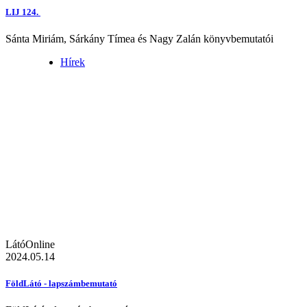
LIJ 124.
Sánta Miriám, Sárkány Tímea és Nagy Zalán könyvbemutatói
Hírek
LátóOnline
2024.05.14
FöldLátó - lapszámbemutató