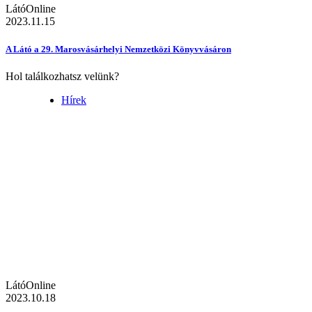
LátóOnline
2023.11.15
A Látó a 29. Marosvásárhelyi Nemzetközi Könyvvásáron
Hol találkozhatsz velünk?
Hírek
LátóOnline
2023.10.18