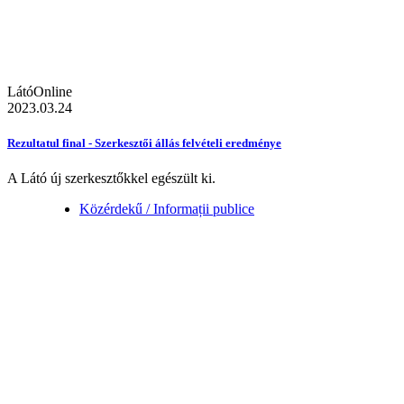
LátóOnline
2023.03.24
Rezultatul final - Szerkesztői állás felvételi eredménye
A Látó új szerkesztőkkel egészült ki.
Közérdekű / Informații publice