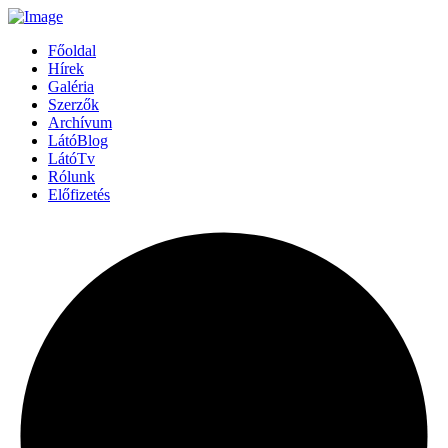
Főoldal
Hírek
Galéria
Szerzők
Archívum
LátóBlog
LátóTv
Rólunk
Előfizetés