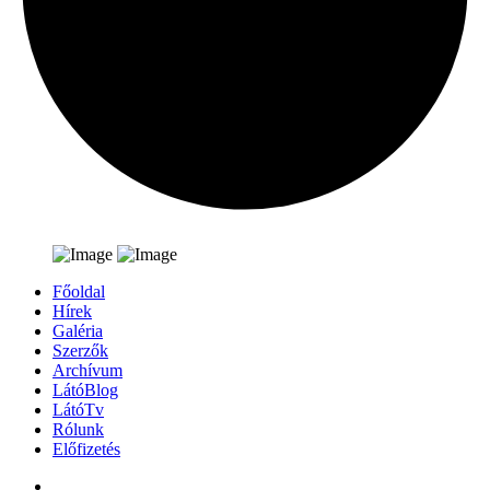
Főoldal
Hírek
Galéria
Szerzők
Archívum
LátóBlog
LátóTv
Rólunk
Előfizetés