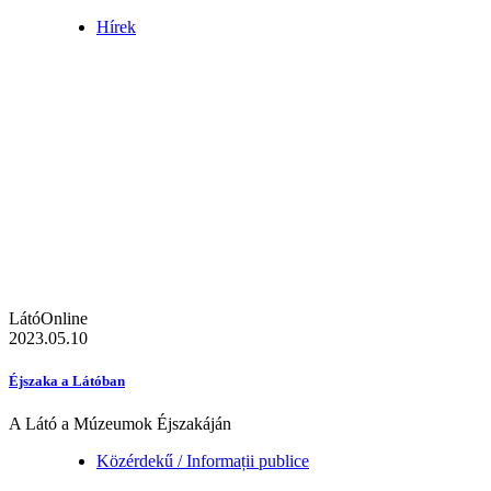
Hírek
LátóOnline
2023.05.10
Éjszaka a Látóban
A Látó a Múzeumok Éjszakáján
Közérdekű / Informații publice