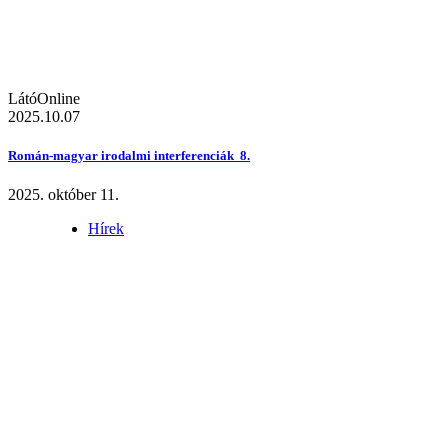
LátóOnline
2025.10.07
Román-magyar irodalmi interferenciák 8.
2025. október 11.
Hírek