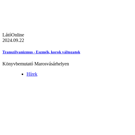
LátóOnline
2024.09.22
Transzilvanizmus - Eszmék, korok változatok
Könyvbemutató Marosvásárhelyen
Hírek