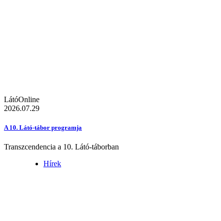
LátóOnline
2026.07.29
A 10. Látó-tábor programja
Transzcendencia a 10. Látó-táborban
Hírek