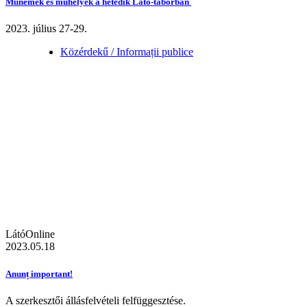
Műnemek és műhelyek a hetedik Látó-táborban
2023. július 27-29.
Közérdekű / Informații publice
LátóOnline
2023.05.18
Anunț important!
A szerkesztői állásfelvételi felfüggesztése.