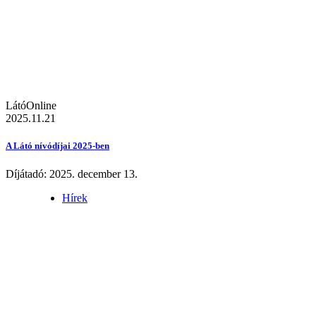
LátóOnline
2025.11.21
A Látó nívódíjai 2025-ben
Díjátadó: 2025. december 13.
Hírek