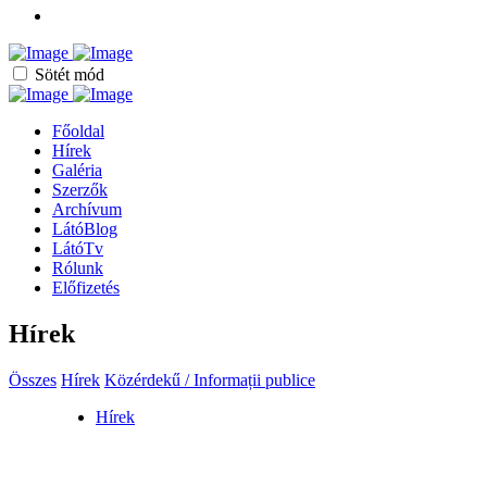
Sötét mód
Főoldal
Hírek
Galéria
Szerzők
Archívum
LátóBlog
LátóTv
Rólunk
Előfizetés
Hírek
Összes
Hírek
Közérdekű / Informații publice
Hírek