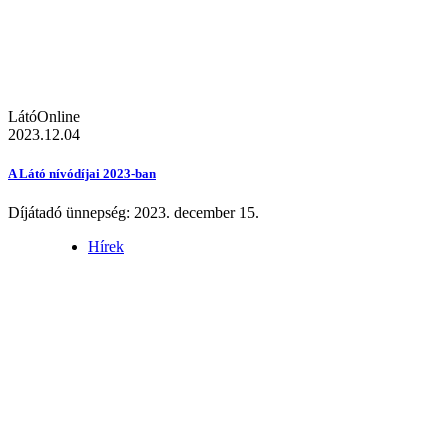
LátóOnline
2023.12.04
A Látó nívódíjai 2023-ban
Díjátadó ünnepség: 2023. december 15.
Hírek