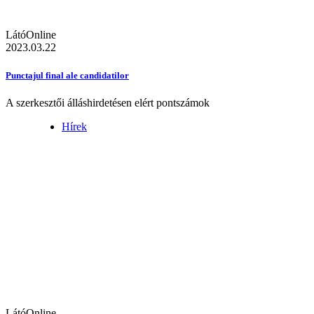
LátóOnline
2023.03.22
Punctajul final ale candidatilor
A szerkesztői álláshirdetésen elért pontszámok
Hírek
LátóOnline