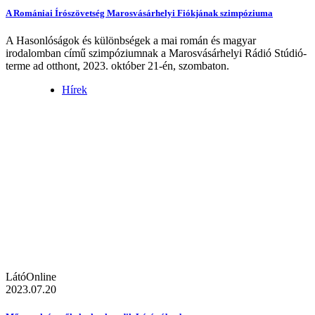
A Romániai Írószövetség Marosvásárhelyi Fiókjának szimpóziuma
A Hasonlóságok és különbségek a mai román és magyar
irodalomban című szimpóziumnak a Marosvásárhelyi Rádió Stúdió-
terme ad otthont, 2023. október 21-én, szombaton.
Hírek
LátóOnline
2023.07.20