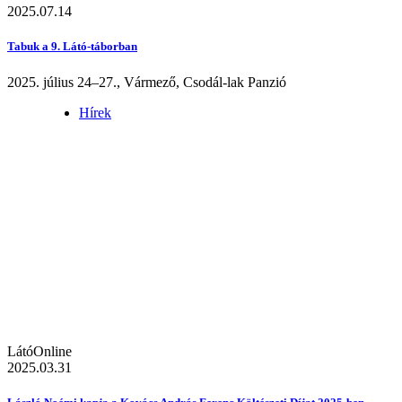
2025.07.14
Tabuk a 9. Látó-táborban
2025. július 24–27., Vármező, Csodál-lak Panzió
Hírek
LátóOnline
2025.03.31