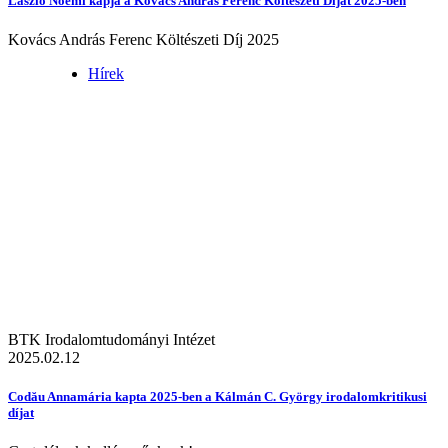
László Noémi kapja a Kovács András Ferenc Költészeti Díjat 2025-ben
Kovács András Ferenc Költészeti Díj 2025
Hírek
BTK Irodalomtudományi Intézet
2025.02.12
Codău Annamária kapta 2025-ben a Kálmán C. György irodalomkritikusi
díjat