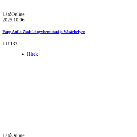
LátóOnline
2025.10.06
Papp Attila Zsolt könyvbemutatója Vásárhelyen
LIJ 133.
Hírek
LátóOnline