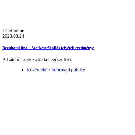
LátóOnline
2023.03.24
Rezultatul final - Szerkesztői állás felvételi eredménye
A Látó új szerkesztőkkel egészült ki.
Közérdekű / Informații publice