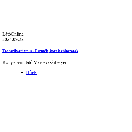
LátóOnline
2024.09.22
Transzilvanizmus - Eszmék, korok változatok
Könyvbemutató Marosvásárhelyen
Hírek