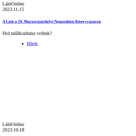
LátóOnline
2023.11.15
A Látó a 29. Marosvásárhelyi Nemzetközi Könyvvásáron
Hol találkozhatsz velünk?
Hírek
LátóOnline
2023.10.18