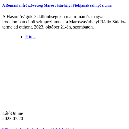
A Romániai Írószövetség Marosvásárhelyi Fiókjának szimpóziuma
A Hasonlóságok és különbségek a mai román és magyar
irodalomban című szimpóziumnak a Marosvásárhelyi Rádió Stúdió-
terme ad otthont, 2023. október 21-én, szombaton.
Hírek
LátóOnline
2023.07.20