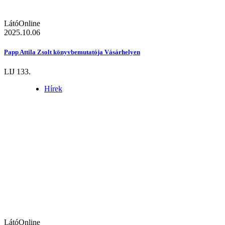
LátóOnline
2025.10.06
Papp Attila Zsolt könyvbemutatója Vásárhelyen
LIJ 133.
Hírek
LátóOnline