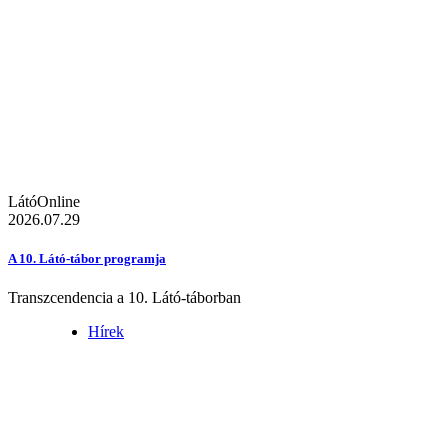
LátóOnline
2026.07.29
A 10. Látó-tábor programja
Transzcendencia a 10. Látó-táborban
Hírek