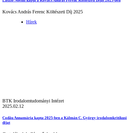
László Noémi kapja a Kovács András Ferenc Költészeti Díjat 2025-ben
Kovács András Ferenc Költészeti Díj 2025
Hírek
BTK Irodalomtudományi Intézet
2025.02.12
Codău Annamária kapta 2025-ben a Kálmán C. György irodalomkritikusi
díjat