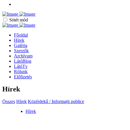
Sötét mód
Főoldal
Hírek
Galéria
Szerzők
Archívum
LátóBlog
LátóTv
Rólunk
Előfizetés
Hírek
Összes
Hírek
Közérdekű / Informații publice
Hírek