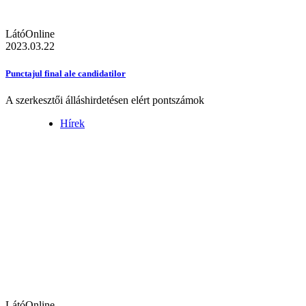
LátóOnline
2023.03.22
Punctajul final ale candidatilor
A szerkesztői álláshirdetésen elért pontszámok
Hírek
LátóOnline