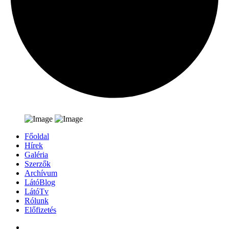
Főoldal
Hírek
Galéria
Szerzők
Archívum
LátóBlog
LátóTv
Rólunk
Előfizetés