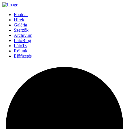
Főoldal
Hírek
Galéria
Szerzők
Archívum
LátóBlog
LátóTv
Rólunk
Előfizetés