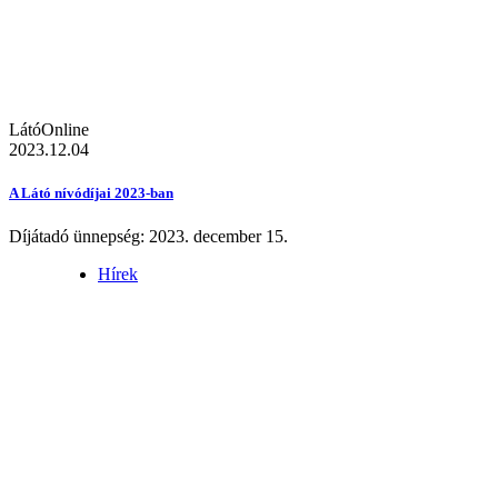
LátóOnline
2023.12.04
A Látó nívódíjai 2023-ban
Díjátadó ünnepség: 2023. december 15.
Hírek