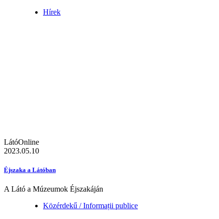
Hírek
LátóOnline
2023.05.10
Éjszaka a Látóban
A Látó a Múzeumok Éjszakáján
Közérdekű / Informații publice