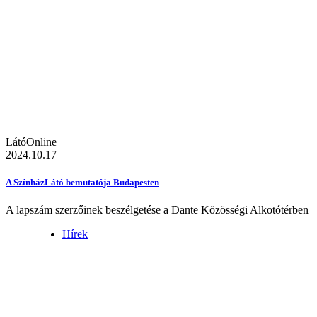
LátóOnline
2024.10.17
A SzínházLátó bemutatója Budapesten
A lapszám szerzőinek beszélgetése a Dante Közösségi Alkotótérben
Hírek