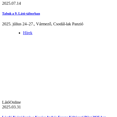
2025.07.14
Tabuk a 9. Látó-táborban
2025. július 24–27., Vármező, Csodál-lak Panzió
Hírek
LátóOnline
2025.03.31