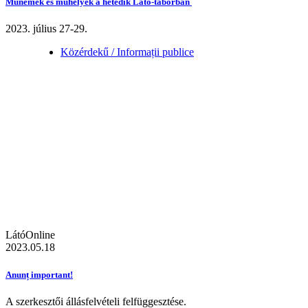
Műnemek és műhelyek a hetedik Látó-táborban
2023. július 27-29.
Közérdekű / Informații publice
LátóOnline
2023.05.18
Anunț important!
A szerkesztői állásfelvételi felfüggesztése.