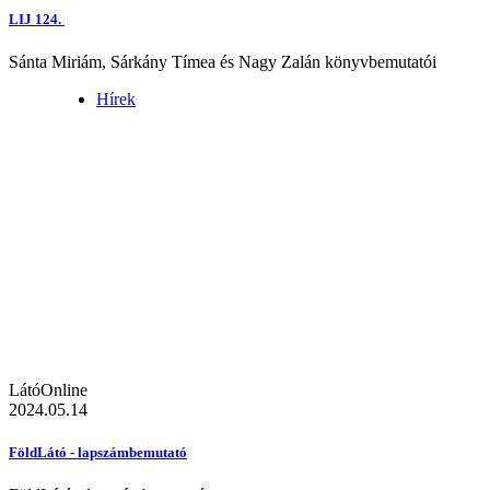
LIJ 124.
Sánta Miriám, Sárkány Tímea és Nagy Zalán könyvbemutatói
Hírek
LátóOnline
2024.05.14
FöldLátó - lapszámbemutató